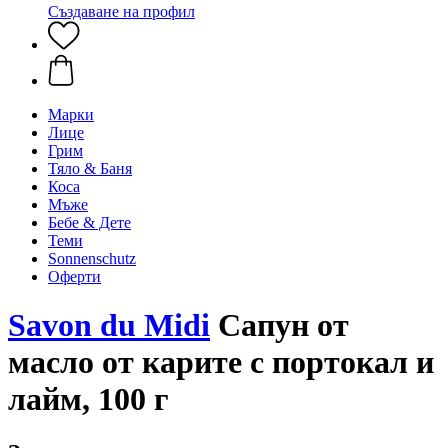
Създаване на профил
Марки
Лице
Грим
Тяло & Баня
Коса
Мъже
Бебе & Дете
Теми
Sonnenschutz
Оферти
Savon du Midi
Сапун от
масло от карите с портокал и
лайм, 100 г