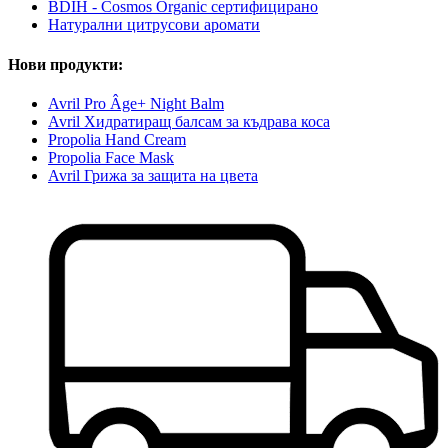
BDIH - Cosmos Organic сертифициранo
Натурални цитрусови аромати
Нови продукти:
Avril Pro Âge+ Night Balm
Avril Хидратиращ балсам за къдрава коса
Propolia Hand Cream
Propolia Face Mask
Avril Грижа за защита на цвета