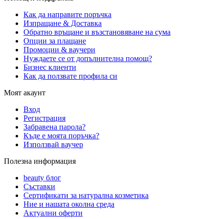
Как да направите поръчка
Изпращане & Доставка
Обратно връщане и възстановяване на сума
Опции за плащане
Промоции & ваучери
Нуждаете се от допълнителна помощ?
Бизнес клиенти
Как да ползвате профила си
Моят акаунт
Вход
Регистрация
Забравена парола?
Къде е моята поръчка?
Използвай ваучер
Полезна информация
beauty блог
Съставки
Сертификати за натурална козметика
Ние и нашата околна среда
Актуални оферти