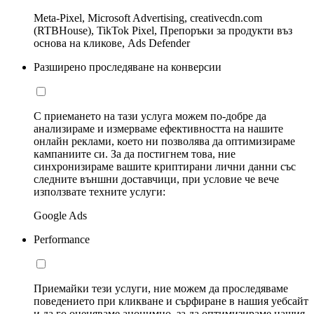
Meta-Pixel, Microsoft Advertising, creativecdn.com
(RTBHouse), TikTok Pixel, Препоръки за продукти въз
основа на кликове, Ads Defender
Разширено проследяване на конверсии
С приемането на тази услуга можем по-добре да
анализираме и измерваме ефективността на нашите
онлайн реклами, което ни позволява да оптимизираме
кампаниите си. За да постигнем това, ние
синхронизираме вашите криптирани лични данни със
следните външни доставчици, при условие че вече
използвате техните услуги:
Google Ads
Performance
Приемайки тези услуги, ние можем да проследяваме
поведението при кликване и сърфиране в нашия уебсайт
и да го оценяваме анонимно, за да оптимизираме нашия