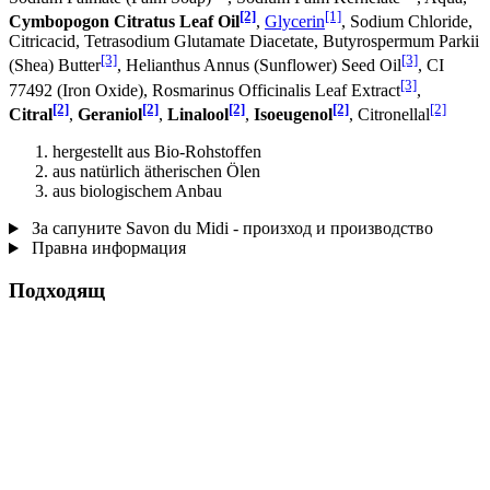
[2]
[1]
Cymbopogon Citratus Leaf Oil
,
Glycerin
, Sodium Chloride,
Citricacid, Tetrasodium Glutamate Diacetate, Butyrospermum Parkii
[3]
[3]
(Shea) Butter
, Helianthus Annus (Sunflower) Seed Oil
, CI
[3]
77492 (Iron Oxide), Rosmarinus Officinalis Leaf Extract
,
[2]
[2]
[2]
[2]
[2]
Citral
,
Geraniol
,
Linalool
,
Isoeugenol
, Citronellal
hergestellt aus Bio-Rohstoffen
aus natürlich ätherischen Ölen
aus biologischem Anbau
За сапуните Savon du Midi - произход и производство
Правна информация
Подходящ