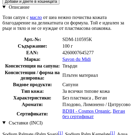
Добави и двете в кошницата
Описание
Този сапун с
масло
от шеа нежно почиства кожата
благодарение на деликатната си формула. Той е идеален за
ръце и тяло и не се нуждае от пластмасова опаковка.
Арт.-№:
SDM-110595K
Съдържание:
100 г
EAN:
4260007645277
Марка:
Savon du Midi
Консистенция на сапуна:
Твърди
Консистенция / форма на
Плътен материал
дозировка:
Видове продукти:
Сапуни
Тип кожа:
За всички типове кожа
Характеристики:
Без пластмаса , Веган
Аромати:
Плодовo, Лимонено / Цитрусовo
BDIH - Cosmos Organic
,
Веган
Сертификати:
без сертификат
Съставки (INCI)
[1]
[1]
Sodium Palmate (Palm Soap)
, Sodium Palm Kernelate
, Aqua,