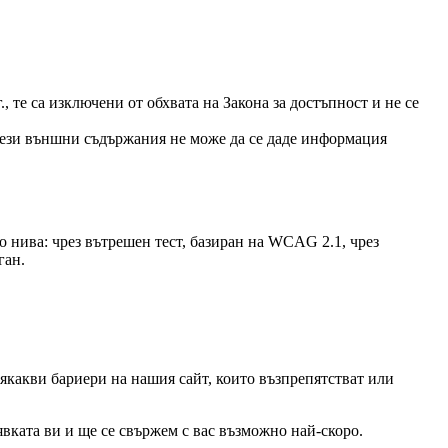
 те са изключени от обхвата на Закона за достъпност и не се
 тези външни съдържания не може да се даде информация
ко нива: чрез вътрешен тест, базиран на WCAG 2.1, чрез
ган.
някакви бариери на нашия сайт, които възпрепятстват или
явката ви и ще се свържем с вас възможно най-скоро.