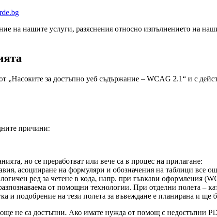
rde.bg
ие на нашите услуги, разяснения относно изпълнението на наши
ията
 от „Насоките за достъпно уеб съдържание – WCAG 2.1“ и с дей
дните причини:
ията, но се преработват или вече са в процес на прилагане:
вия, асоцииране на формуляри и обозначения на таблици все още
логичен ред за четене в кода, напр. при гъвкави оформления (W
 разпознаваема от помощни технологии. При отделни полета – ка
а и подобрение на тези полета за въвеждане е планирана и ще б
 още не са достъпни. Ако имате нужда от помощ с недостъпни PD