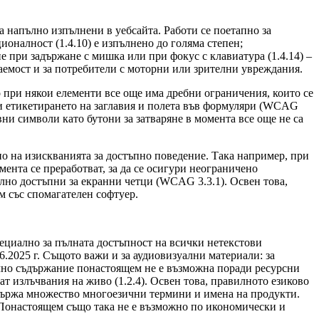
а напълно изпълнени в уебсайта. Работи се поетапно за
оналност (1.4.10) е изпълнено до голяма степен;
 при задържане с мишка или при фокус с клавиатура (1.4.14) –
аемост и за потребители с моторни или зрителни увреждания.
 при някои елементи все още има дребни ограничения, които се
а и етикетирането на заглавия и полета във формуляри (WCAG
вни символи като бутони за затваряне в момента все още не са
но на изискванията за достъпно поведение. Така например, при
ента се преработват, за да се осигури неограничено
лно достъпни за екранни четци (WCAG 3.3.1). Освен това,
м със спомагателен софтуер.
ециално за пълната достъпност на всички нетекстови
.2025 г. Същото важи и за аудиовизуални материали: за
алично съдържание понастоящем не е възможна поради ресурсни
ат излъчвания на живо (1.2.4). Освен това, правилното езиково
съдържа множество многоезични термини и имена на продукти.
Понастоящем също така не е възможно по икономически и