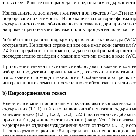
такъв случай ще се постараем да ви предоставим съдържанието
Изискванията за достатъчен контраст при текстово (1.4.3) и н
подобряване на четимостта. Изискването за повторно форматир
съдържанието остава обикновено използваемо дори при силно у
например при оценъчни бележки или в процеса на поръчка – в 
Уебсайтът по правило поддържа управление с клавиатура (WCAG
отстраняват. Не всички страници все още имат ясни заглавия 
2.4.6) се преработват постоянно, за да се подобри разбирането
последователно снабдени с машинно четими имена в кода (WCAG
При отделни елементи все още се наблюдават промени в контек
избор на продуктови варианти може да се случат автоматични п
използване и с помощни технологии. Съобщенията за грешки въ
интерактивните елементи постепенно се обозначават с ясни сем
b) Непропорционална тежест
Някои изисквания понастоящем представляват икономическа и 
съдържания (1.1.1), тъй като нашият онлайн магазин съдържа м
записани видеа (1.2.1, 1.2.2, 1.2.3, 1.2.5) постепенно се доб
причини. Съдържание от трети страни (напр. YouTube) е извън н
маркиране на отделни чуждоезични части от текста (3.1.2) е 
Пълното ръчно маркиране би представлявало непропорционално