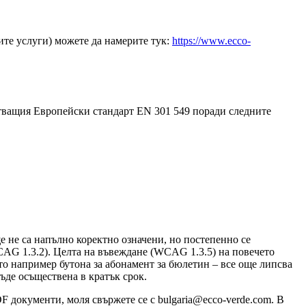
те услуги) можете да намерите тук:
https://www.ecco-
стващия Европейски стандарт EN 301 549 поради следните
 не са напълно коректно означени, но постепенно се
CAG 1.3.2). Целта на въвеждане (WCAG 1.3.5) на повечето
то например бутона за абонамент за бюлетин – все още липсва
ъде осъществена в кратък срок.
F документи, моля свържете се с bulgaria@ecco-verde.com. В