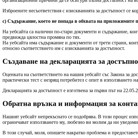
организационни причини да се осигури пълна достъпност на вс
Изброените несъответствия с изискванията за достъпност се ко
c) Съдържание, което не попада в обхвата на приложимите 
На уебсайта са налични по-стари документи и съдържание, които
предвижда цялостна промяна по тях.
На уебсайта има съдържание и документи от трети страни, кои
относно съответствието им с изискванията за достъпност.
Създаване на декларацията за достъпно
Оценката на съответствието на нашия уебсайт със Закона за дост
практически тест с незрящ потребител с опит в използването 
Декларацията за достъпност е изготвена за първи път на 22.05.2
Обратна връзка и информация за конта
Нашият уебсайт непрекъснато се подобрява. В този процес изпо
ограничават използването му, любезно ви молим да ни уведомит
В този случай, моля, опишете накратко проблема и предоставет