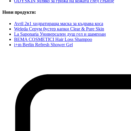
ODYSKIN Мляко за грижа на кожата след слънце
Нови продукти:
Avril 2в1 хидратираща маска за къдрава коса
Weleda Серум бустер капки Clear & Pure Skin
La Saponaria Универсален душ гел и шампоан
BEMA COSMETICI Hair Loss Shampoo
i+m Berlin Refresh Shower Gel