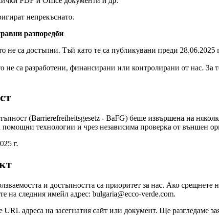
ички PDF и Office документи и др.
ригират непрекъснато.
правни разпоредби
 не са достъпни. Тъй като те са публикувани преди 28.06.2025 г.,
то не са разработени, финансирани или контролирани от нас. За
ст
ъпност (Barrierefreiheitsgesetz - BaFG) беше извършена на някол
на помощни технологии и чрез независима проверка от външен ор
025 г.
кт
лзваемостта и достъпността са приоритет за нас. Ако срещнете 
е на следния имейл адрес: bulgaria@ecco-verde.com.
е URL адреса на засегнатия сайт или документ. Ще разгледаме за