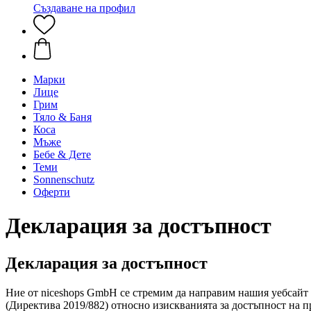
Създаване на профил
Марки
Лице
Грим
Тяло & Баня
Коса
Мъже
Бебе & Дете
Теми
Sonnenschutz
Оферти
Декларация за достъпност
Декларация за достъпност
Ние от niceshops GmbH се стремим да направим нашия уебсайт д
(Директива 2019/882) относно изискванията за достъпност на п