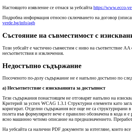
Настоящото изявление се отнася за уебсайта
https://www.ecco-ve
Подробна информация относно сключването на договор (описан
verde.bg/info/agb
Състояние на съвместимост с изискван
Този уебсайт е частично съвместим с ниво на съответствие AA
несъответствия и изключения.
Недостъпно съдържание
Посоченото по-долу съдържание не е напълно достъпно по сле
a) Несъответствие с изискванията за достъпност
Тези съдържания понастоящем не отговарят напълно на изискван
Критерий за успех WCAG 1.3.1 Структурни елементи като загла
коригират. Отделни съдържания все още не са структурирани в 
полета във формулярите вече е правилно обозначена в кода и е
ясно машинно четимо описание на предназначението. Преработк
На уебсайта са налични PDF документи за изтегляне, които все