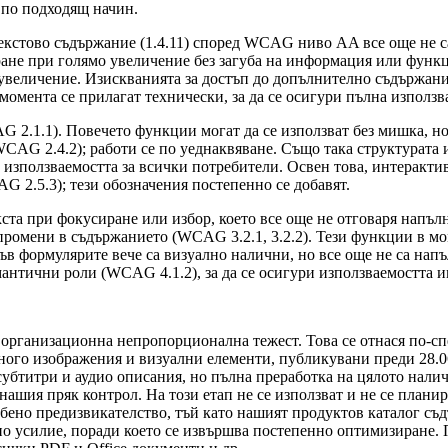
 по подходящ начин.
етекстово съдържание (1.4.11) според WCAG ниво AA все още не с
ане при голямо увеличение без загуба на информация или функци
величение. Изискванията за достъп до допълнително съдържание
момента се прилагат технически, за да се осигури пълна използв
 2.1.1). Повечето функции могат да се използват без мишка, но
(WCAG 2.4.2); работи се по уеднаквяване. Също така структурат
 и използваемостта за всички потребители. Освен това, интеракти
 2.5.3); тези обозначения постепенно се добавят.
ста при фокусиране или избор, което все още не отговаря напъл
ромени в съдържанието (WCAG 3.2.1, 3.2.2). Тези функции в мом
в формулярите вече са визуално налични, но все още не са напъ
антични роли (WCAG 4.1.2), за да се осигури използваемостта и
организационна непропорционална тежест. Това се отнася по-сп
ного изображения и визуални елементи, публикувани преди 28.06
авят субтитри и аудио описания, но пълна преработка на цялото н
ашия пряк контрол. На този етап не се използват и не се планир
особено предизвикателство, тъй като нашият продуктов каталог 
 усилие, поради което се извършва постепенно оптимизиране. 