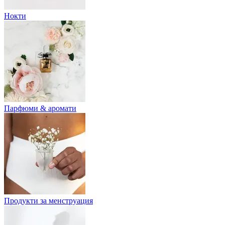
Нокти
Парфюми & аромати
Продукти за менструация