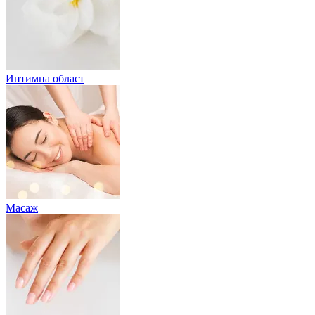
Интимна област
Масаж