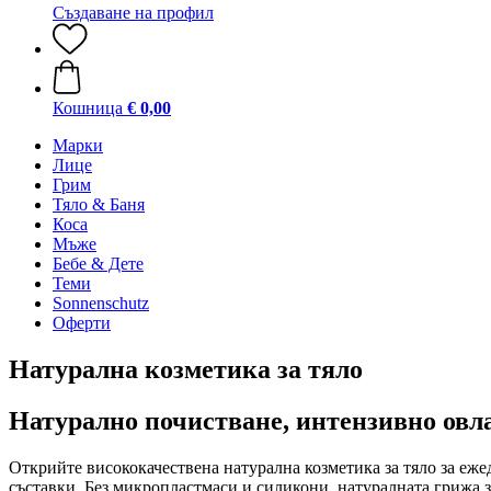
Създаване на профил
Кошница
€ 0,00
Марки
Лице
Грим
Тяло & Баня
Коса
Мъже
Бебе & Дете
Теми
Sonnenschutz
Оферти
Натурална козметика за тяло
Натурално почистване, интензивно овл
Открийте висококачествена натурална козметика за тяло за еже
съставки. Без микропластмаси и силикони, натуралната грижа з