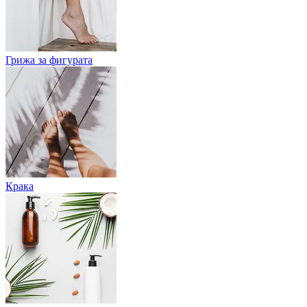
Грижа за фигурата
Крака