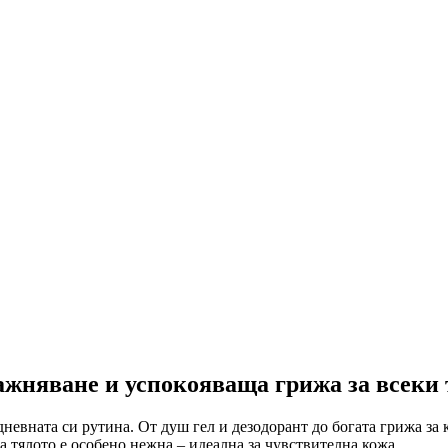
ажняване и успокояваща грижа за всеки 
дневната си рутина. От душ гел и дезодорант до богата грижа з
а тялото е особено нежна – идеална за чувствителна кожа.