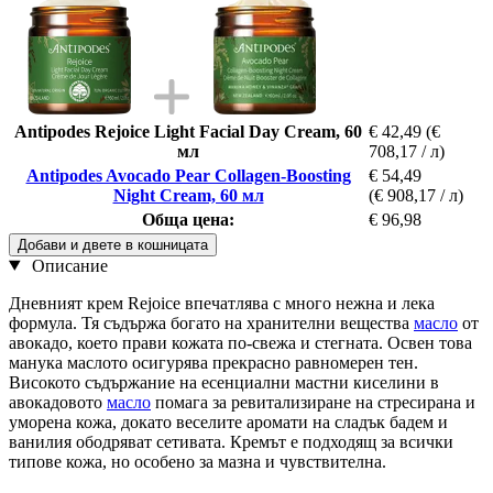
Antipodes Rejoice Light Facial Day Cream, 60
€ 42,49
(€
мл
708,17 / л)
Antipodes Avocado Pear Collagen-Boosting
€ 54,49
Night Cream, 60 мл
(€ 908,17 / л)
Обща цена:
€ 96,98
Добави и двете в кошницата
Описание
Дневният крем Rejoice впечатлява с много нежна и лека
формула. Тя съдържа богато на хранителни вещества
масло
от
авокадо, което прави кожата по-свежа и стегната. Освен това
манука маслото осигурява прекрасно равномерен тен.
Високото съдържание на есенциални мастни киселини в
авокадовото
масло
помага за ревитализиране на стресирана и
уморена кожа, докато веселите аромати на сладък бадем и
ванилия ободряват сетивата. Кремът е подходящ за всички
типове кожа, но особено за мазна и чувствителна.