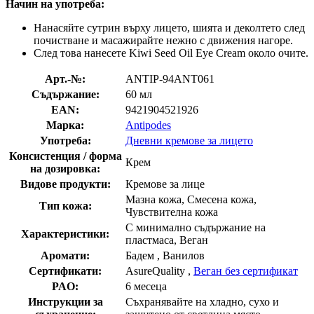
Начин на употреба:
Нанасяйте сутрин върху лицето, шията и деколтето след
почистване и масажирайте нежно с движения нагоре.
След това нанесете Kiwi Seed Oil Eye Cream около очите.
Арт.-№:
ANTIP-94ANT061
Съдържание:
60 мл
EAN:
9421904521926
Марка:
Antipodes
Употреба:
Дневни кремове за лицето
Консистенция / форма
Крем
на дозировка:
Видове продукти:
Кремове за лице
Мазна кожа, Смесена кожа,
Тип кожа:
Чувствителна кожа
С минимално съдържание на
Характеристики:
пластмаса, Веган
Аромати:
Бадем , Ванилов
Сертификати:
AsureQuality ,
Веган без сертификат
PAO:
6 месеца
Инструкции за
Съхранявайте на хладно, сухо и