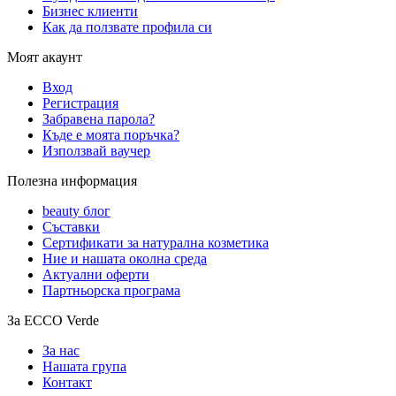
Бизнес клиенти
Как да ползвате профила си
Моят акаунт
Вход
Регистрация
Забравена парола?
Къде е моята поръчка?
Използвай ваучер
Полезна информация
beauty блог
Съставки
Сертификати за натурална козметика
Ние и нашата околна среда
Актуални оферти
Партньорска програма
За ECCO Verde
За нас
Нашата група
Контакт