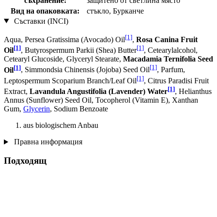
съхранение:
защитено от светлина място
Вид на опаковката:
стъкло, Бурканче
Съставки (INCI)
[1]
Aqua, Persea Gratissima (Avocado) Oil
,
Rosa Canina Fruit
[1]
[1]
Oil
, Butyrospermum Parkii (Shea) Butter
, Cetearylalcohol,
Cetearyl Glucoside, Glyceryl Stearate,
Macadamia Ternifolia Seed
[1]
[1]
Oil
, Simmondsia Chinensis (Jojoba) Seed Oil
, Parfum,
[1]
Leptospermum Scoparium Branch/Leaf Oil
, Citrus Paradisi Fruit
[1]
Extract,
Lavandula Angustifolia (Lavender) Water
, Helianthus
Annus (Sunflower) Seed Oil, Tocopherol (Vitamin E), Xanthan
Gum,
Glycerin
, Sodium Benzoate
aus biologischem Anbau
Правна информация
Подходящ