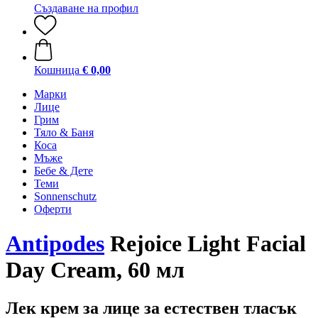
Създаване на профил
Кошница
€ 0,00
Марки
Лице
Грим
Тяло & Баня
Коса
Мъже
Бебе & Дете
Теми
Sonnenschutz
Оферти
Antipodes
Rejoice Light Facial
Day Cream, 60 мл
Лек крем за лице за естествен тласък