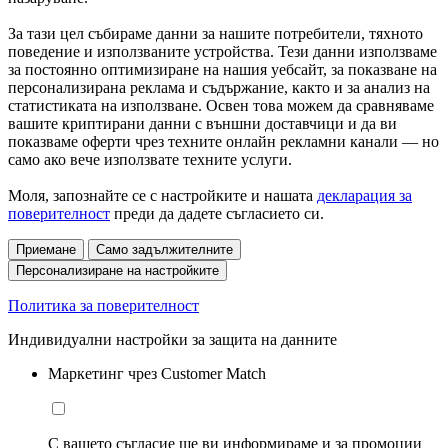
За тази цел събираме данни за нашите потребители, тяхното
поведение и използваните устройства. Тези данни използваме
за постоянно оптимизиране на нашия уебсайт, за показване на
персонализирана реклама и съдържание, както и за анализ на
статистиката на използване. Освен това можем да сравняваме
вашите криптирани данни с външни доставчици и да ви
показваме оферти чрез техните онлайн рекламни канали — но
само ако вече използвате техните услуги.
Моля, запознайте се с настройките и нашата
декларация за
поверителност
преди да дадете съгласието си.
Приемане
Само задължителните
Персонализиране на настройките
Политика за поверителност
Индивидуални настройки за защита на данните
Маркетинг чрез Customer Match
С вашето съгласие ще ви информираме и за промоции