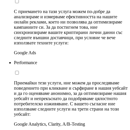
С приемането на тази услуга можем по-добре да
анализираме и измерваме ефективността на нашите
онлайн реклами, което ни позволява да оптимизираме
кампаниите си. За да постигнем това, ние
синхронизираме вашите криптирани лични данни със
следните външни доставчици, при условие че вече
използвате техните услуги:
Google Ads
Performance
Приемайки тези услуги, ние можем да проследяваме
поведението при кликване и сърфиране в нашия уебсайт
и да го оценяваме анонимно, за да оптимизираме нашия
уебсайт и непрекъснато да подобряваме цялостното
потребителско изживяване. С вашето съгласие ние
използваме следните услуги на трети страни на този
уебсайт:
Google Analytics, Clarity, A/B-Testing