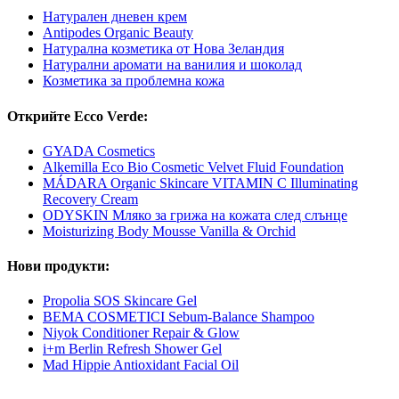
Натурален дневен крем
Antipodes Organic Beauty
Натурална козметика от Нова Зеландия
Натурални аромати на ванилия и шоколад
Козметика за проблемна кожа
Открийте Ecco Verde:
GYADA Cosmetics
Alkemilla Eco Bio Cosmetic Velvet Fluid Foundation
MÁDARA Organic Skincare VITAMIN C Illuminating
Recovery Cream
ODYSKIN Мляко за грижа на кожата след слънце
Moisturizing Body Mousse Vanilla & Orchid
Нови продукти:
Propolia SOS Skincare Gel
BEMA COSMETICI Sebum-Balance Shampoo
Niyok Conditioner Repair & Glow
i+m Berlin Refresh Shower Gel
Mad Hippie Antioxidant Facial Oil