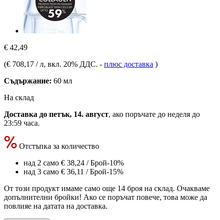
€ 42,49
(
€ 708,17 / л
, вкл. 20% ДДС.
-
плюс доставка
)
Съдържание:
60 мл
На склад
Доставка до петък, 14. август
, ако поръчате до
неделя до
23:59 часа
.
Отстъпка за количество
над 2 само
€ 38,24
/ Брой
-10%
над 3 само
€ 36,11
/ Брой
-15%
От този продукт имаме само още 14 броя на склад. Очакваме
допълнителни бройки! Ако се поръчат повече, това може да
повлияе на датата на доставка.