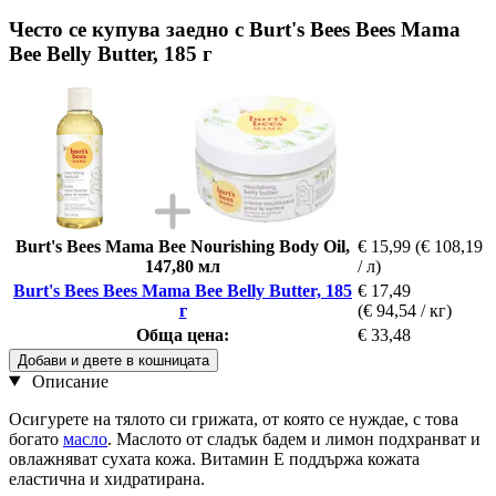
Често се купува заедно с Burt's Bees Bees Mama
Bee Belly Butter, 185 г
Burt's Bees Mama Bee Nourishing Body Oil,
€ 15,99
(€ 108,19
147,80 мл
/ л)
Burt's Bees Bees Mama Bee Belly Butter, 185
€ 17,49
г
(€ 94,54 / кг)
Обща цена:
€ 33,48
Добави и двете в кошницата
Описание
Осигурете на тялото си грижата, от която се нуждае, с това
богато
масло
. Маслото от сладък бадем и лимон подхранват и
овлажняват сухата кожа. Витамин Е поддържа кожата
еластична и хидратирана.