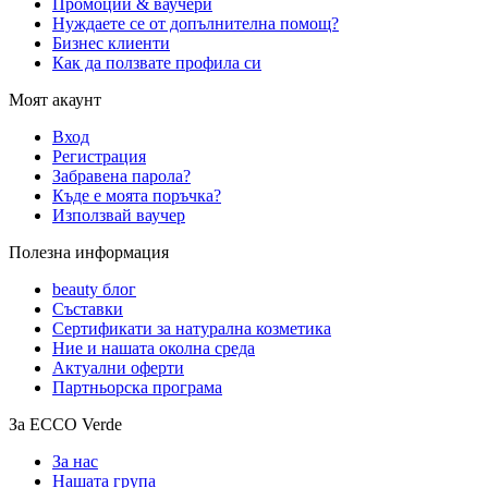
Промоции & ваучери
Нуждаете се от допълнителна помощ?
Бизнес клиенти
Как да ползвате профила си
Моят акаунт
Вход
Регистрация
Забравена парола?
Къде е моята поръчка?
Използвай ваучер
Полезна информация
beauty блог
Съставки
Сертификати за натурална козметика
Ние и нашата околна среда
Актуални оферти
Партньорска програма
За ECCO Verde
За нас
Нашата група