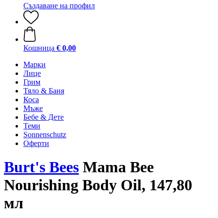
Създаване на профил
Кошница
€ 0,00
Марки
Лице
Грим
Тяло & Баня
Коса
Мъже
Бебе & Дете
Теми
Sonnenschutz
Оферти
Burt's Bees
Mama Bee
Nourishing Body Oil, 147,80
мл