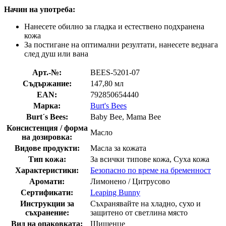
Начин на употреба:
Нанесете обилно за гладка и естествено подхранена
кожа
За постигане на оптимални резултати, нанесете веднага
след душ или вана
Арт.-№:
BEES-5201-07
Съдържание:
147,80 мл
EAN:
792850654440
Марка:
Burt's Bees
Burt´s Bees:
Baby Bee, Mama Bee
Консистенция / форма
Масло
на дозировка:
Видове продукти:
Масла за кожата
Тип кожа:
За всички типове кожа, Суха кожа
Характеристики:
Безопасно по време на бременност
Аромати:
Лимонено / Цитрусовo
Сертификати:
Leaping Bunny
Инструкции за
Съхранявайте на хладно, сухо и
съхранение:
защитено от светлина място
Вид на опаковката:
Шишенце