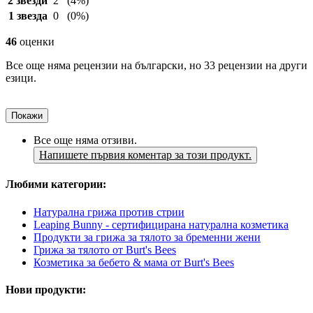
2 звезди
2
(4%)
1 звезда
0
(0%)
46
оценки
Все още няма рецензии на български, но 33 рецензии на други
езици.
Покажи
Все още няма отзиви.
Напишете първия коментар за този продукт.
Любими категории:
Натурална грижа против стрии
Leaping Bunny - сертифицирана натурална козметика
Продукти за грижа за тялото за бременни жени
Грижа за тялото от Burt's Bees
Козметика за бебето & мама от Burt's Bees
Нови продукти: