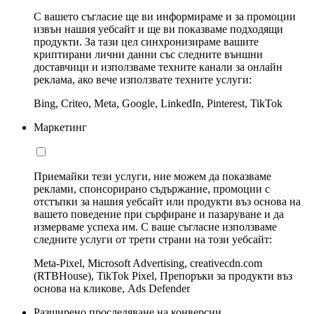
С вашето съгласие ще ви информираме и за промоции
извън нашия уебсайт и ще ви показваме подходящи
продукти. За тази цел синхронизираме вашите
криптирани лични данни със следните външни
доставчици и използваме техните канали за онлайн
реклама, ако вече използвате техните услуги:
Bing, Criteo, Meta, Google, LinkedIn, Pinterest, TikTok
Маркетинг
Приемайки тези услуги, ние можем да показваме
реклами, спонсорирано съдържание, промоции с
отстъпки за нашия уебсайт или продукти въз основа на
вашето поведение при сърфиране и пазаруване и да
измерваме успеха им. С ваше съгласие използваме
следните услуги от трети страни на този уебсайт:
Meta-Pixel, Microsoft Advertising, creativecdn.com
(RTBHouse), TikTok Pixel, Препоръки за продукти въз
основа на кликове, Ads Defender
Разширено проследяване на конверсии