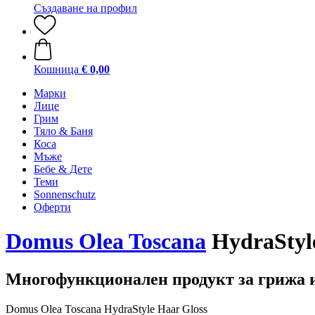
Създаване на профил
Кошница
€ 0,00
Марки
Лице
Грим
Тяло & Баня
Коса
Мъже
Бебе & Дете
Теми
Sonnenschutz
Оферти
Domus Olea Toscana
HydraStyle
Многофункционален продукт за грижа 
Domus Olea Toscana HydraStyle Haar Gloss