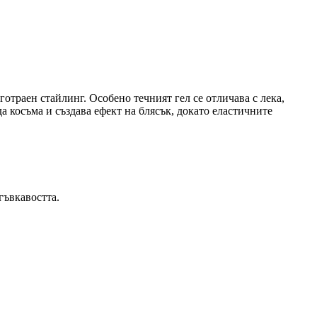
лготраен стайлинг. Особено течният гел се отличава с лека,
 косъма и създава ефект на блясък, докато еластичните
гъвкавостта.