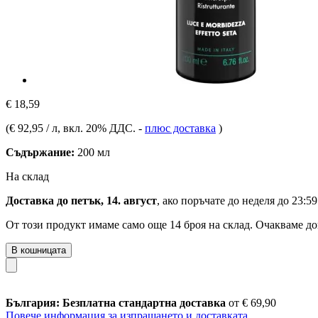
€ 18,59
(
€ 92,95 / л
, вкл. 20% ДДС.
-
плюс доставка
)
Съдържание:
200 мл
На склад
Доставка до петък, 14. август
, ако поръчате до
неделя до 23:59
От този продукт имаме само още 14 броя на склад. Очакваме до
В кошницата
България: Безплатна стандартна доставка
от € 69,90
Повече информация за изпращането и доставката