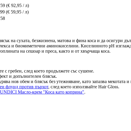
,59
(€ 92,95 / л)
,99
(€ 59,95 / л)
,58
лясък на сухата, безжизнена, матова и фина коса и да осигури дъ
плекса и биомиметични аминокиселини. Киселинното pH изглажда
оплината на сешоар и преса, както и от хвърчаща коса.
те с гребен, след което продължете със сушене.
фект и допълнителен блясък.
рява нов обем и блясък без утежняване, като запазва мекотата и 
н флуид против пърхот
, след което използвайте Hair Gloss.
UNDICI Масло-крем "Коса като коприна"
.