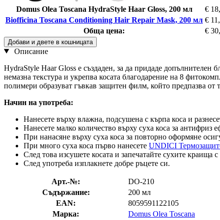
Domus Olea Toscana HydraStyle Haar Gloss, 200 мл
€ 18
Biofficina Toscana Conditioning Hair Repair Mask, 200 мл
€ 11
Обща цена:
€ 30
Добави и двете в кошницата
Описание
HydraStyle Haar Gloss е създаден, за да придаде допълнителен б
немазна текстура и укрепва косата благодарение на 8 фитоком
полимери образуват гъвкав защитен филм, който предпазва от т
Начин на употреба:
Нанесете върху влажна, подсушена с кърпа коса и разнесе
Нанесете малко количество върху суха коса за антифриз е
При нанасяне върху суха коса за повторно оформяне осигу
При много суха коса първо нанесете
UNDICI Термозащите
След това изсушете косата и запечатайте сухите краища с
След употреба изплакнете добре ръцете си.
Арт.-№:
DO-210
Съдържание:
200 мл
EAN:
8059591122105
Марка:
Domus Olea Toscana