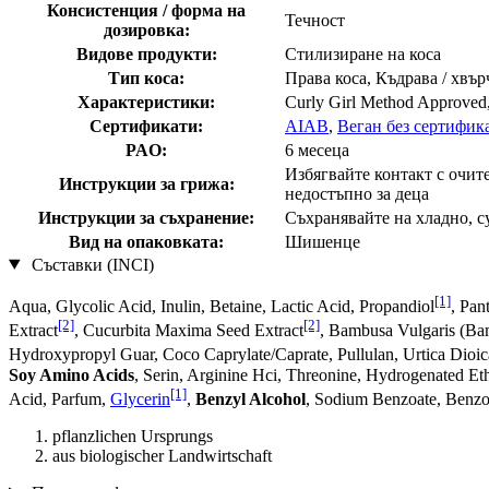
Консистенция / форма на
Течност
дозировка:
Видове продукти:
Стилизиране на коса
Тип коса:
Права коса, Къдрава / хвър
Характеристики:
Curly Girl Method Approved,
Сертификати:
AIAB
,
Веган без сертифик
PAO:
6 месеца
Избягвайте контакт с очит
Инструкции за грижа:
недостъпно за деца
Инструкции за съхранение:
Съхранявайте на хладно, с
Вид на опаковката:
Шишенце
Съставки (INCI)
[1]
Aqua, Glycolic Acid, Inulin, Betaine, Lactic Acid, Propandiol
, Pan
[2]
[2]
Extract
, Cucurbita Maxima Seed Extract
, Bambusa Vulgaris (Ba
Hydroxypropyl Guar, Coco Caprylate/Caprate, Pullulan, Urtica Dioica
Soy Amino Acids
, Serin, Arginine Hci, Threonine, Hydrogenated Et
[1]
Acid, Parfum,
Glycerin
,
Benzyl Alcohol
, Sodium Benzoate, Benzo
pflanzlichen Ursprungs
aus biologischer Landwirtschaft