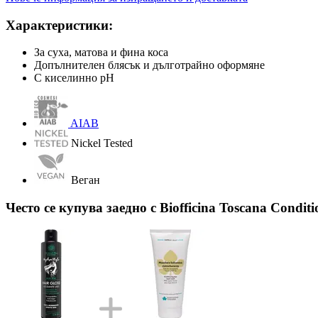
Характеристики:
За суха, матова и фина коса
Допълнителен блясък и дълготрайно оформяне
С киселинно pH
AIAB
Nickel Tested
Веган
Често се купува заедно с Biofficina Toscana Condit