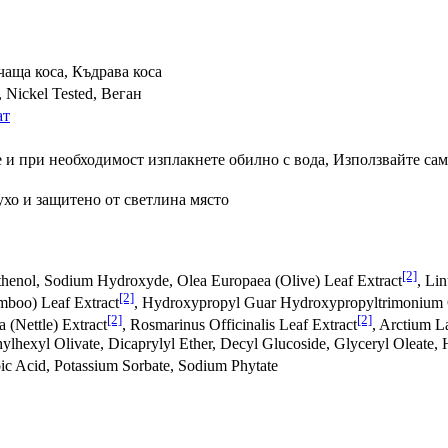
чаща коса, Къдрава коса
 Nickel Tested, Веган
ат
е и при необходимост изплакнете обилно с вода, Използвайте са
ухо и защитено от светлина място
[2]
thenol, Sodium Hydroxyde, Olea Europaea (Olive) Leaf Extract
, Li
[2]
mboo) Leaf Extract
, Hydroxypropyl Guar Hydroxypropyltrimonium C
[2]
[2]
 (Nettle) Extract
, Rosmarinus Officinalis Leaf Extract
, Arctium L
hylhexyl Olivate, Dicaprylyl Ether, Decyl Glucoside, Glyceryl Oleate,
ic Acid, Potassium Sorbate, Sodium Phytate