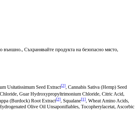
мо външно., Съхранявайте продукта на безопасно място,
[2]
num Usitatissimum Seed Extract
, Cannabis Sativa (Hemp) Seed
hloride, Guar Hydroxypropyltrimonium Chloride, Citric Acid,
[2]
[1]
appa (Burdock) Root Extract
, Squalane
, Wheat Amino Acids,
 Hydrogenated Olive Oil Unsaponifiables, Tocopherylacetat, Ascorbic