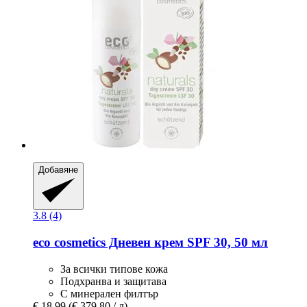
Добавяне
3.8 (4)
eco cosmetics
Дневен крем SPF 30, 50 мл
За всички типове кожа
Подхранва и защитава
С минерален филтър
€ 18,99
(€ 379,80 / л)