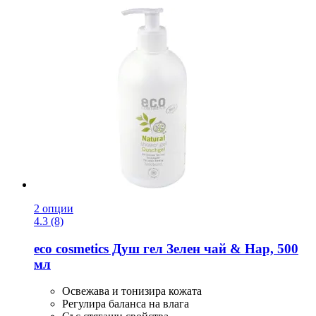
2 опции
4.3 (8)
eco cosmetics
Душ гел Зелен чай & Нар, 500
мл
Освежава и тонизира кожата
Регулира баланса на влага