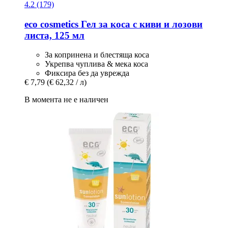
4.2 (179)
eco cosmetics
Гел за коса с киви и лозови
листа, 125 мл
За копринена и блестяща коса
Укрепва чуплива & мека коса
Фиксира без да уврежда
€ 7,79
(€ 62,32 / л)
В момента не е наличен