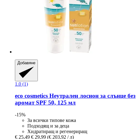
Добавяне
1.0 (1)
eco cosmetics
Неутрален лосион за слънце без
аромат SPF 50, 125 мл
-15%
За всички типове кожа
Подходящ и за деца
Хидратиращ и регенериращ
€ 25,49
€ 29,99
(€ 203,92 / л)