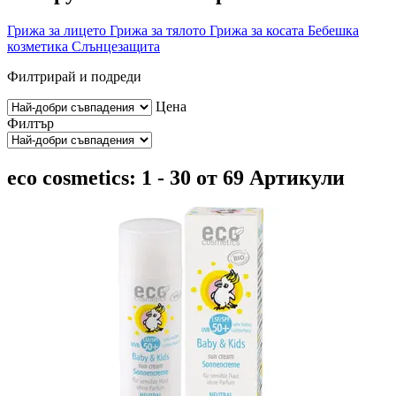
Грижа за лицето
Грижа за тялото
Грижа за косата
Бебешка
козметика
Слънцезащита
Филтрирай и подреди
Цена
Филтър
eco cosmetics: 1 - 30 от 69 Артикули