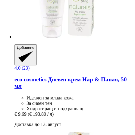
Добавяне
4.0 (23)
eco cosmetics
Дневен крем Нар & Папая, 50
мл
Идеален за млада кожа
За сияен тен
Хидратиращ и подхранващ
€ 9,69
(€ 193,80 / л)
Доставка до 13. август