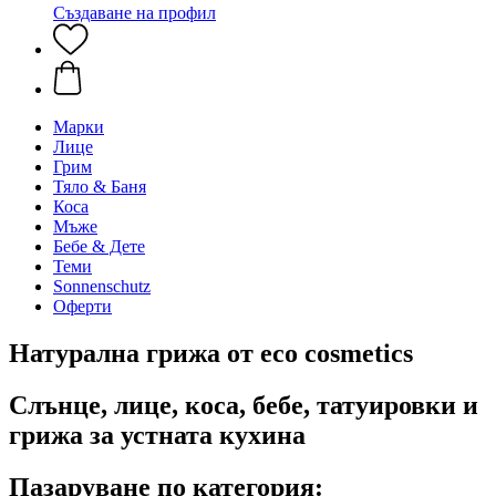
Създаване на профил
Марки
Лице
Грим
Тяло & Баня
Коса
Мъже
Бебе & Дете
Теми
Sonnenschutz
Оферти
Натурална грижа от eco cosmetics
Слънце, лице, коса, бебе, татуировки и
грижа за устната кухина
Пазаруване по категория: