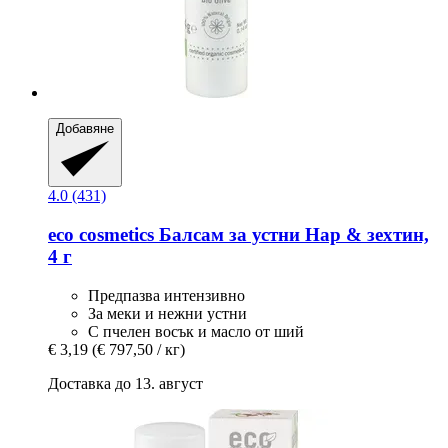
Добавяне
4.0 (431)
eco cosmetics
Балсам за устни Нар & зехтин,
4 г
Предпазва интензивно
За меки и нежни устни
С пчелен восък и масло от ший
€ 3,19
(€ 797,50 / кг)
Доставка до 13. август