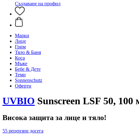
Създаване на профил
Марки
Лице
Грим
Тяло & Баня
Коса
Мъже
Бебе & Дете
Теми
Sonnenschutz
Оферти
UVBIO
Sunscreen LSF 50, 100 
Висока защита за лице и тяло!
55 рецензии досега