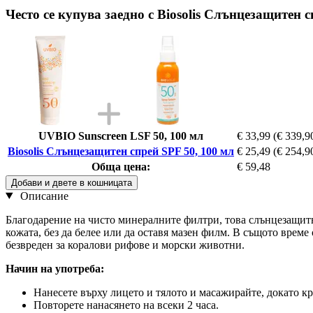
Често се купува заедно с Biosolis Слънцезащитен с
UVBIO Sunscreen LSF 50, 100 мл
€ 33,99
(€ 339,90
Biosolis Слънцезащитен спрей SPF 50, 100 мл
€ 25,49
(€ 254,90
Обща цена:
€ 59,48
Добави и двете в кошницата
Описание
Благодарение на чисто минералните филтри, това слънцезащитн
кожата, без да белее или да оставя мазен филм. В същото време 
безвреден за коралови рифове и морски животни.
Начин на употреба:
Нанесете върху лицето и тялото и масажирайте, докато к
Повторете нанасянето на всеки 2 часа.