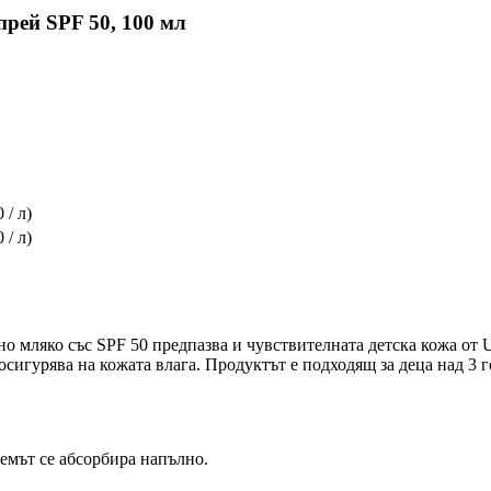
прей SPF 50, 100 мл
 / л)
 / л)
о мляко със SPF 50 предпазва и чувствителната детска кожа от 
осигурява на кожата влага. Продуктът е подходящ за деца над 3 го
ремът се абсорбира напълно.