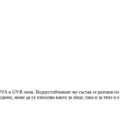
UVA и UVB лъчи. Водоустойчивият му състав се разтапя по
дини, може да се използва както за лице, така и за тяло и е