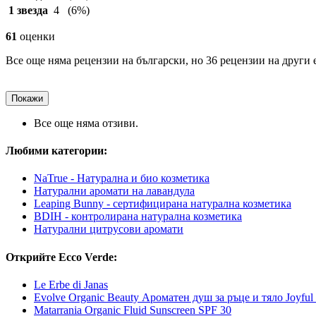
1 звезда
4
(6%)
61
оценки
Все още няма рецензии на български, но 36 рецензии на други 
Покажи
Все още няма отзиви.
Любими категории:
NaTrue - Натурална и био козметика
Натурални аромати на лавандула
Leaping Bunny - сертифицирана натурална козметика
BDIH - контролирана натурална козметика
Натурални цитрусови аромати
Открийте Ecco Verde:
Le Erbe di Janas
Evolve Organic Beauty Ароматен душ за ръце и тяло Joyful 
Matarrania Organic Fluid Sunscreen SPF 30