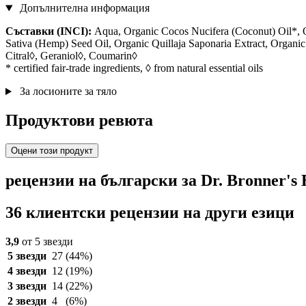
Допълнителна информация
Съставки (INCI):
Aqua, Organic Cocos Nucifera (Coconut) Oil*, O
Sativa (Hemp) Seed Oil, Organic Quillaja Saponaria Extract, Organi
Citral◊, Geraniol◊, Coumarin◊
* certified fair-trade ingredients, ◊ from natural essential oils
За лосионите за тяло
Продуктови ревюта
Оцени този продукт
рецензии на български за Dr. Bronner's
36 клиентски рецензии на други езици
3,9
от 5 звезди
5 звезди
27
(44%)
4 звезди
12
(19%)
3 звезди
14
(22%)
2 звезди
4
(6%)