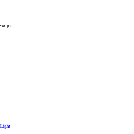
езици.
Light