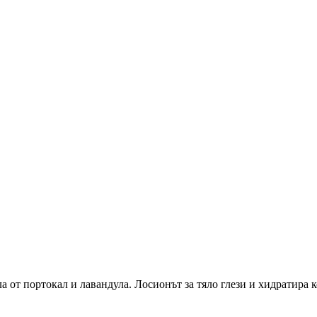
 от портокал и лавандула. Лосионът за тяло глези и хидратира к