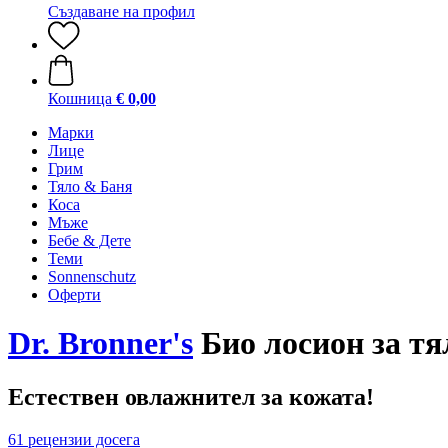
Създаване на профил
Кошница
€ 0,00
Марки
Лице
Грим
Тяло & Баня
Коса
Мъже
Бебе & Дете
Теми
Sonnenschutz
Оферти
Dr. Bronner's
Био лосион за т
Естествен овлажнител за кожата!
61 рецензии досега