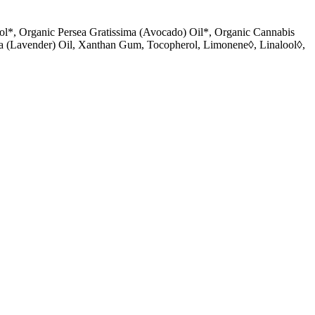
ol*, Organic Persea Gratissima (Avocado) Oil*, Organic Cannabis
lia (Lavender) Oil, Xanthan Gum, Tocopherol, Limonene◊, Linalool◊,