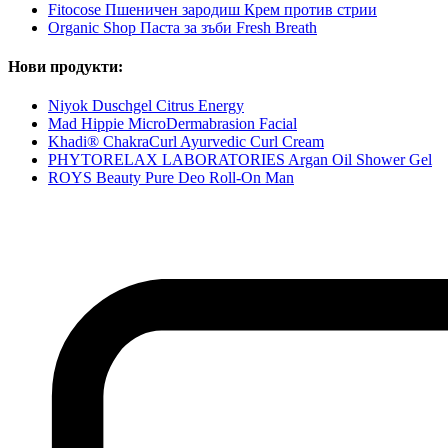
Fitocose Пшеничен зародиш Крем против стрии
Organic Shop Паста за зъби Fresh Breath
Нови продукти:
Niyok Duschgel Citrus Energy
Mad Hippie MicroDermabrasion Facial
Khadi® ChakraCurl Ayurvedic Curl Cream
PHYTORELAX LABORATORIES Argan Oil Shower Gel
ROYS Beauty Pure Deo Roll-On Man