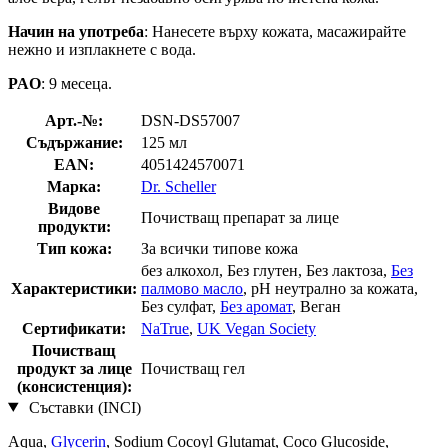
Начин на употреба
: Нанесете върху кожата, масажирайте
нежно и изплакнете с вода.
PAO
: 9 месеца.
Арт.-№:
DSN-DS57007
Съдържание:
125 мл
EAN:
4051424570071
Марка:
Dr. Scheller
Видове
Почистващ препарат за лице
продукти:
Тип кожа:
За всички типове кожа
без алкохол, Без глутен, Без лактоза,
Без
Характеристики:
палмово масло
, pH неутрално за кожата,
Без сулфат,
Без аромат
, Веган
Сертификати:
NaTrue
,
UK Vegan Society
Почистващ
продукт за лице
Почистващ гел
(консистенция):
Съставки (INCI)
Aqua,
Glycerin
, Sodium Cocoyl Glutamat, Coco Glucoside,