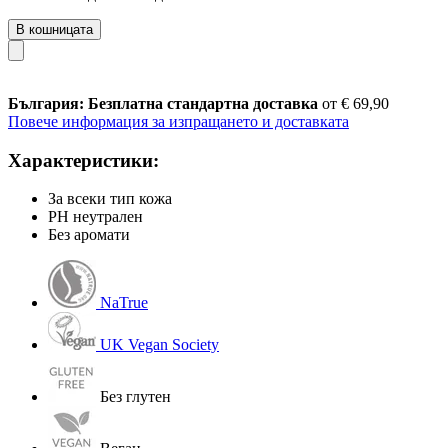
В кошницата
България: Безплатна стандартна доставка
от € 69,90
Повече информация за изпращането и доставката
Характеристики:
За всеки тип кожа
PH неутрален
Без аромати
NaTrue
UK Vegan Society
Без глутен