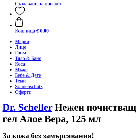
Създаване на профил
Кошница
€ 0,00
Марки
Лице
Грим
Тяло & Баня
Коса
Мъже
Бебе & Дете
Теми
Sonnenschutz
Оферти
Dr. Scheller
Нежен почистващ
гел Aлое Вера, 125 мл
За кожа без замърсявания!