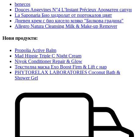
benecos
Douces Angevines N°4 L'Instant Précieux Ароматен сапун
La Saponaria Био хидролат от портокалов цвят
Дневен крем с био кисело мляко "Билкова градина"
Allegro Natura Cleansing Milk & Make-up Remover
Нови продукти:
Propolia Active Balm
Mad Hippie Triple C Night Cream
Niyok Conditioner Repair & Glow
Текстилна маска Exo Boost Firm & Lift с нар
PHYTORELAX LABORATORIES Coconut Bath &
Shower Gel