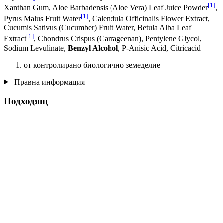
[1]
Xanthan Gum, Aloe Barbadensis (Aloe Vera) Leaf Juice Powder
,
[1]
Pyrus Malus Fruit Water
, Calendula Officinalis Flower Extract,
Cucumis Sativus (Cucumber) Fruit Water, Betula Alba Leaf
[1]
Extract
, Chondrus Crispus (Carrageenan), Pentylene Glycol,
Sodium Levulinate,
Benzyl Alcohol
, P-Anisic Acid, Citricacid
от контролирано биологично земеделие
Правна информация
Подходящ