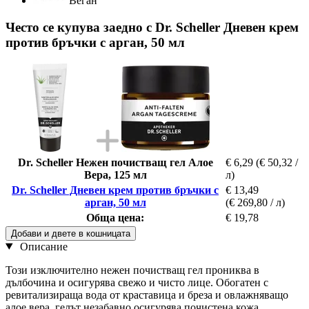
Веган
Често се купува заедно с Dr. Scheller Дневен крем
против бръчки с арган, 50 мл
Dr. Scheller Нежен почистващ гел Aлое
€ 6,29
(€ 50,32 /
Вера, 125 мл
л)
Dr. Scheller Дневен крем против бръчки с
€ 13,49
арган, 50 мл
(€ 269,80 / л)
Обща цена:
€ 19,78
Добави и двете в кошницата
Описание
Този изключително нежен почистващ гел прониква в
дълбочина и осигурява свежо и чисто лице. Обогатен с
ревитализираща вода от краставица и бреза и овлажняващо
алое вера, гелът незабавно осигурява почистена кожа.