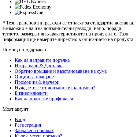
* Тези транспортни разходи се отнасят за стандартна доставка.
Възможно е да има допълнителни разходи, напр. поради
теглото, размера или характеристиките на продуктите. Тази
информация ще намерите директно в описанието на продукта.
Помощ и поддръжка
Как да направите поръчка
Изпращане & Доставка
Обратно връщане и възстановяване на сума
Опции за плащане
Промоции & ваучери
Нуждаете се от допълнителна помощ?
Бизнес клиенти
Как да ползвате профила си
Моят акаунт
Вход
Регистрация
Забравена парола?
Къде е моята поръчка?