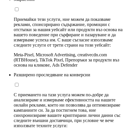
Приемайки тези услуги, ние можем да показваме
реклами, спонсорирано съдържание, промоции с
отстъпки за нашия уебсайт или продукти въз основа на
вашето поведение при сърфиране и пазаруване и да
измерваме успеха им. С ваше съгласие използваме
следните услуги от трети страни на този уебсайт:
Meta-Pixel, Microsoft Advertising, creativecdn.com
(RTBHouse), TikTok Pixel, Препоръки за продукти въз
основа на кликове, Ads Defender
Разширено проследяване на конверсии
С приемането на тази услуга можем по-добре да
анализираме и измерваме ефективността на нашите
онлайн реклами, което ни позволява да оптимизираме
кампаниите си. За да постигнем това, ние
синхронизираме вашите криптирани лични данни със
следните външни доставчици, при условие че вече
използвате техните услуги: