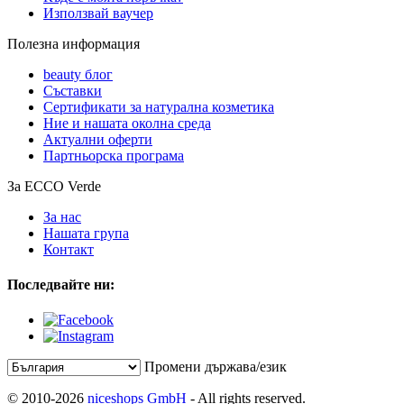
Използвай ваучер
Полезна информация
beauty блог
Съставки
Сертификати за натурална козметика
Ние и нашата околна среда
Актуални оферти
Партньорска програма
За ECCO Verde
За нас
Нашата група
Контакт
Последвайте ни:
Промени държава/език
© 2010-2026
niceshops GmbH
- All rights reserved.