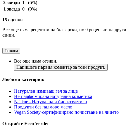
2 звезди
1
(6%)
1 звезда
0
(0%)
15
оценки
Все още няма рецензии на български, но 9 рецензии на други
езици.
Покажи
Все още няма отзиви.
Напишете първия коментар за този продукт.
Любими категории:
Натурален измиващ гел за лице
Не-парфюмирана натурална козметика
NaTrue - Натурална и био козметика
Продукти без палмово масло
Vegan Society-сертифицирано почистване на лицето
Открийте Ecco Verde: