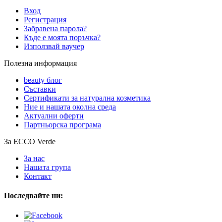
Вход
Регистрация
Забравена парола?
Къде е моята поръчка?
Използвай ваучер
Полезна информация
beauty блог
Съставки
Сертификати за натурална козметика
Ние и нашата околна среда
Актуални оферти
Партньорска програма
За ECCO Verde
За нас
Нашата група
Контакт
Последвайте ни: