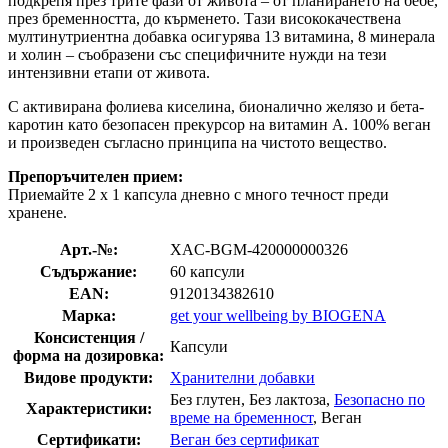
подкрепя през трите фази от живота – от планирането на бебе,
през бременността, до кърменето. Тази висококачествена
мултинутриентна добавка осигурява 13 витамина, 8 минерала
и холин – съобразени със специфичните нужди на тези
интензивни етапи от живота.
С активирана фолиева киселина, бионалично желязо и бета-
каротин като безопасен прекурсор на витамин А. 100% веган
и произведен съгласно принципа на чистото вещество.
Препоръчителен прием:
Приемайте 2 х 1 капсула дневно с много течност преди
хранене.
Арт.-№:
XAC-BGM-420000000326
Съдържание:
60 капсули
EAN:
9120134382610
Марка:
get your wellbeing by BIOGENA
Консистенция /
Капсули
форма на дозировка:
Видове продукти:
Хранителни добавки
Без глутен, Без лактоза,
Безопасно по
Характеристики:
време на бременност
, Веган
Сертификати:
Веган без сертификат