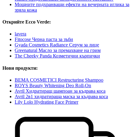
Мощните подхранващи ефекти на вечерната иглика за
зряла кожа
Открийте Ecco Verde:
lavera
Fitocose Черна паста за зъби
Gyada Cosmetics Radiance Серум за лице
Greenatural Масло за премахване на грим
The Cheeky Panda Козметични кърпички
Нови продукти:
BEMA COSMETICI Restructuring Shampoo
ROYS Beauty Whitening Deo Roll-On
Avril Хидратиращ шампоан за къдрава коса
Avril 2в1 хидратираща маска за къдрава коса
Lily Lolo Hydrating Face Primer