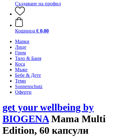
Създаване на профил
Кошница
€ 0,00
Марки
Лице
Грим
Тяло & Баня
Коса
Мъже
Бебе & Дете
Теми
Sonnenschutz
Оферти
get your wellbeing by
BIOGENA
Mama Multi
Edition, 60 капсули