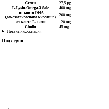
Селен
27,5 µg
L-Lysin-Omega-3 Salz
400 mg
от които DHA
200 mg
(докозахексаенова киселина)
от които L-лизин
120 mg
Cholin
45 mg
Правна информация
Подходящ