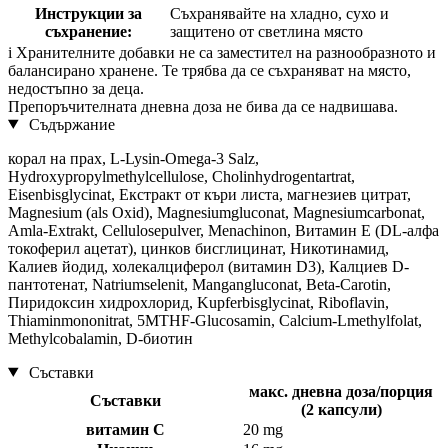
Инструкции за
Съхранявайте на хладно, сухо и
съхранение:
защитено от светлина място
i
Хранителните добавки не са заместител на разнообразното и
балансирано хранене. Те трябва да се съхраняват на място,
недостъпно за деца.
Препоръчителната дневна доза не бива да се надвишава.
Съдържание
корал на прах, L-Lysin-Omega-3 Salz,
Hydroxypropylmethylcellulose, Cholinhydrogentartrat,
Eisenbisglycinat, Екстракт от къри листа, магнезиев цитрат,
Magnesium (als Oxid), Magnesiumgluconat, Magnesiumcarbonat,
Amla-Extrakt, Cellulosepulver, Menachinon, Витамин E (DL-алфа
токоферил ацетат), цинков бисглицинат, Никотинамид,
Калиев йодид, холекалциферол (витамин D3), Калциев D-
пантотенат, Natriumselenit, Mangangluconat, Beta-Carotin,
Пиридоксин хидрохлорид, Kupferbisglycinat, Riboflavin,
Thiaminmononitrat, 5MTHF-Glucosamin, Calcium-Lmethylfolat,
Methylcobalamin, D-биотин
Съставки
макс. дневна доза/порция
Съставки
(2 капсули)
витамин С
20 mg