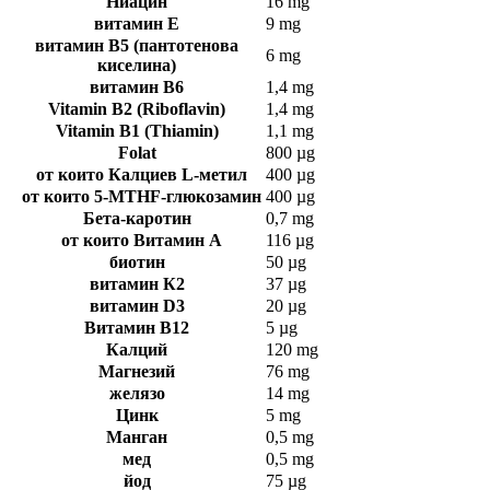
Ниацин
16 mg
витамин Е
9 mg
витамин В5 (пантотенова
6 mg
киселина)
витамин В6
1,4 mg
Vitamin B2 (Riboflavin)
1,4 mg
Vitamin B1 (Thiamin)
1,1 mg
Folat
800 µg
от които Калциев L-метил
400 µg
от които 5-MTHF-глюкозамин
400 µg
Бета-каротин
0,7 mg
от които Витамин А
116 µg
биотин
50 µg
витамин К2
37 µg
витамин D3
20 µg
Витамин В12
5 µg
Калций
120 mg
Магнезий
76 mg
желязо
14 mg
Цинк
5 mg
Манган
0,5 mg
мед
0,5 mg
йод
75 µg