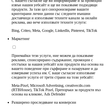
С вашето съгласие ще ви информираме и за промоции
извън нашия уебсайт и ще ви показваме подходящи
продукти. За тази цел синхронизираме вашите
криптирани лични данни със следните външни
доставчици и използваме техните канали за онлайн
реклама, ако вече използвате техните услуги:
Bing, Criteo, Meta, Google, LinkedIn, Pinterest, TikTok
Маркетинг
Приемайки тези услуги, ние можем да показваме
реклами, спонсорирано съдържание, промоции с
отстъпки за нашия уебсайт или продукти въз основа на
вашето поведение при сърфиране и пазаруване и да
измерваме успеха им. С ваше съгласие използваме
следните услуги от трети страни на този уебсайт:
Meta-Pixel, Microsoft Advertising, creativecdn.com
(RTBHouse), TikTok Pixel, Препоръки за продукти въз
основа на кликове, Ads Defender
Разширено проследяване на конверсии