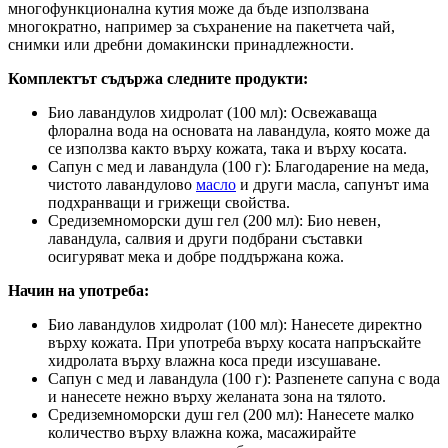
многофункционална кутия може да бъде използвана
многократно, например за съхранение на пакетчета чай,
снимки или дребни домакински принадлежности.
Комплектът съдържа следните продукти:
Био лавандулов хидролат (100 мл): Освежаваща
флорална вода на основата на лавандула, която може да
се използва както върху кожата, така и върху косата.
Сапун с мед и лавандула (100 г): Благодарение на меда,
чистото лавандулово
масло
и други масла, сапунът има
подхранващи и грижещи свойства.
Средиземноморски душ гел (200 мл): Био невен,
лавандула, салвия и други подбрани съставки
осигуряват мека и добре поддържана кожа.
Начин на употреба:
Био лавандулов хидролат (100 мл): Нанесете директно
върху кожата. При употреба върху косата напръскайте
хидролата върху влажна коса преди изсушаване.
Сапун с мед и лавандула (100 г): Разпенете сапуна с вода
и нанесете нежно върху желаната зона на тялото.
Средиземноморски душ гел (200 мл): Нанесете малко
количество върху влажна кожа, масажирайте