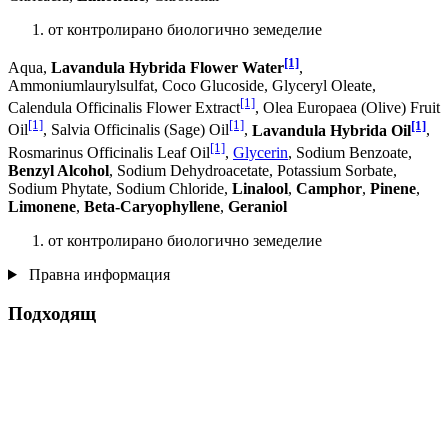
от контролирано биологично земеделие
[1]
Aqua,
Lavandula Hybrida Flower Water
,
Ammoniumlaurylsulfat, Coco Glucoside, Glyceryl Oleate,
[1]
Calendula Officinalis Flower Extract
, Olea Europaea (Olive) Fruit
[1]
[1]
[1]
Oil
, Salvia Officinalis (Sage) Oil
,
Lavandula Hybrida Oil
,
[1]
Rosmarinus Officinalis Leaf Oil
,
Glycerin
, Sodium Benzoate,
Benzyl Alcohol
, Sodium Dehydroacetate, Potassium Sorbate,
Sodium Phytate, Sodium Chloride,
Linalool
,
Camphor
,
Pinene
,
Limonene
,
Beta-Caryophyllene
,
Geraniol
от контролирано биологично земеделие
Правна информация
Подходящ