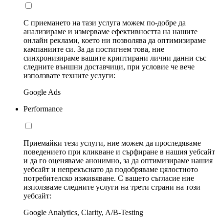
С приемането на тази услуга можем по-добре да
анализираме и измерваме ефективността на нашите
онлайн реклами, което ни позволява да оптимизираме
кампаниите си. За да постигнем това, ние
синхронизираме вашите криптирани лични данни със
следните външни доставчици, при условие че вече
използвате техните услуги:
Google Ads
Performance
Приемайки тези услуги, ние можем да проследяваме
поведението при кликване и сърфиране в нашия уебсайт
и да го оценяваме анонимно, за да оптимизираме нашия
уебсайт и непрекъснато да подобряваме цялостното
потребителско изживяване. С вашето съгласие ние
използваме следните услуги на трети страни на този
уебсайт:
Google Analytics, Clarity, A/B-Testing