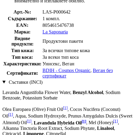
внимателно и изплакнете обилно.
Арт.-№:
LAS-P000642
Съдържание:
1 компл.
EAN:
8054615476738
Марка:
La Saponaria
Видове
Продуктови пакети
продукти:
Тип кожа:
За всички типове кожа
Тип коса:
За всеки тип коса
Характеристики:
Унисекс, Веган
BDIH - Cosmos Organic
,
Веган без
Сертификати:
сертификат
Съставки (INCI)
Lavanda Angustifolia Flower Water,
Benzyl Alcohol
, Sodium
Benzoate, Potassium Sorbate
[1]
Olea Europaea (Olive) Fruit Oil
, Cocos Nucifera (Coconut)
[1]
Oil
, Aqua, Sodium Hydroxyde, Prunus Amygdalus Dulcis (Sweet
[1]
[1]
[1]
Almond) Oil
,
Lavandula Hybrida Oil
, Mel (Honey)
,
Alkanna Tinctoria Root Extract, Sodium Phytate,
Linalool
,
Citricacid,
Limonene
, Citronellal