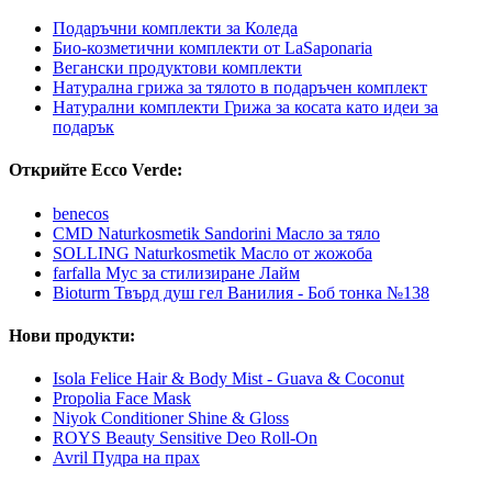
Подаръчни комплекти за Коледа
Био-козметични комплекти от LaSaponaria
Вегански продуктови комплекти
Натурална грижа за тялото в подаръчен комплект
Натурални комплекти Грижа за косата като идеи за
подарък
Открийте Ecco Verde:
benecos
CMD Naturkosmetik Sandorini Масло за тяло
SOLLING Naturkosmetik Масло от жожоба
farfalla Мус за стилизиране Лайм
Bioturm Твърд душ гел Ванилия - Боб тонка №138
Нови продукти:
Isola Felice Hair & Body Mist - Guava & Coconut
Propolia Face Mask
Niyok Conditioner Shine & Gloss
ROYS Beauty Sensitive Deo Roll-On
Avril Пудра на прах