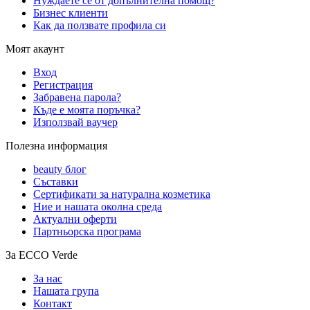
Нуждаете се от допълнителна помощ?
Бизнес клиенти
Как да ползвате профила си
Моят акаунт
Вход
Регистрация
Забравена парола?
Къде е моята поръчка?
Използвай ваучер
Полезна информация
beauty блог
Съставки
Сертификати за натурална козметика
Ние и нашата околна среда
Актуални оферти
Партньорска програма
За ECCO Verde
За нас
Нашата група
Контакт