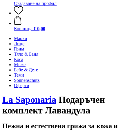
Създаване на профил
Кошница
€ 0,00
Марки
Лице
Грим
Тяло & Баня
Коса
Мъже
Бебе & Дете
Теми
Sonnenschutz
Оферти
La Saponaria
Подаръчен
комплект Лавандула
Нежна и естествена грижа за кожа и