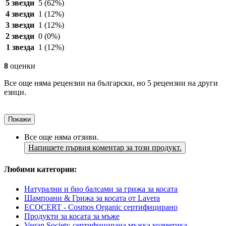
5 звезди
5
(62%)
4 звезди
1
(12%)
3 звезди
1
(12%)
2 звезди
0
(0%)
1 звезда
1
(12%)
8
оценки
Все още няма рецензии на български, но 5 рецензии на други
езици.
Покажи
Все още няма отзиви.
Напишете първия коментар за този продукт.
Любими категории:
Натурални и био балсами за грижа за косата
Шампоани & Грижа за косата от Lavera
ECOCERT - Cosmos Organic сертифициранo
Продукти за косата за мъже
Vegan Society-сертифицирана мъжка козметика