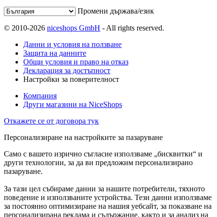
Промени държава/език
© 2010-2026
niceshops GmbH
- All rights reserved.
Данни и условия на ползване
Защита на данните
Общи условия и право на отказ
Декларация за достъпност
Настройки за поверителност
Компания
Други магазини на NiceShops
Откажете се от договора тук
Персонализиране на настройките за пазаруване
Само с вашето изрично съгласие използваме „бисквитки“ и
други технологии, за да ви предложим персонализирано
пазаруване.
За тази цел събираме данни за нашите потребители, тяхното
поведение и използваните устройства. Тези данни използваме
за постоянно оптимизиране на нашия уебсайт, за показване на
персонализирана реклама и съдържание, както и за анализ на