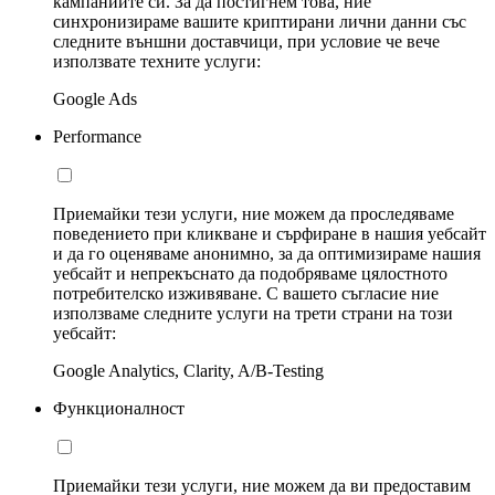
кампаниите си. За да постигнем това, ние
синхронизираме вашите криптирани лични данни със
следните външни доставчици, при условие че вече
използвате техните услуги:
Google Ads
Performance
Приемайки тези услуги, ние можем да проследяваме
поведението при кликване и сърфиране в нашия уебсайт
и да го оценяваме анонимно, за да оптимизираме нашия
уебсайт и непрекъснато да подобряваме цялостното
потребителско изживяване. С вашето съгласие ние
използваме следните услуги на трети страни на този
уебсайт:
Google Analytics, Clarity, A/B-Testing
Функционалност
Приемайки тези услуги, ние можем да ви предоставим