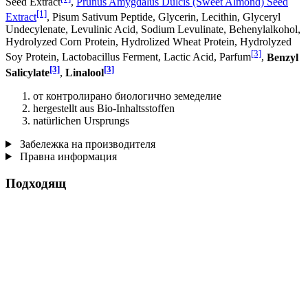
Seed Extract
,
Prunus Amygdalus Dulcis (Sweet Almond) Seed
[1]
Extract
, Pisum Sativum Peptide, Glycerin, Lecithin, Glyceryl
Undecylenate, Levulinic Acid, Sodium Levulinate, Behenylalkohol,
Hydrolyzed Corn Protein, Hydrolized Wheat Protein, Hydrolyzed
[3]
Soy Protein, Lactobacillus Ferment, Lactic Acid, Parfum
,
Benzyl
[3]
[3]
Salicylate
,
Linalool
от контролирано биологично земеделие
hergestellt aus Bio-Inhaltsstoffen
natürlichen Ursprungs
Забележка на производителя
Правна информация
Подходящ