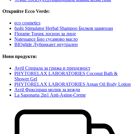
Открийте Ecco Verde:
eco cosmetics
fushi Stimulator Herbal Shampoo Билков шампоан
Florame Тоник лосион за лице
Natessance Био сусамово масло
BIOglide Лубрикант неутрален
Нови продукти:
Avril Спирала за грижа и прецизност
PHYTORELAX LABORATORIES Coconut Bath &
Shower Gel
PHYTORELAX LABORATORIES Argan Oil Body Lotion
Avril Фиксиращ молив за вежди
La Saponaria 2in1 Anti-Aging-Creme