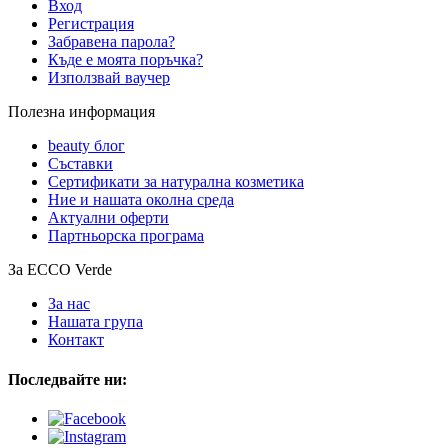
Вход
Регистрация
Забравена парола?
Къде е моята поръчка?
Използвай ваучер
Полезна информация
beauty блог
Съставки
Сертификати за натурална козметика
Ние и нашата околна среда
Актуални оферти
Партньорска програма
За ECCO Verde
За нас
Нашата група
Контакт
Последвайте ни: