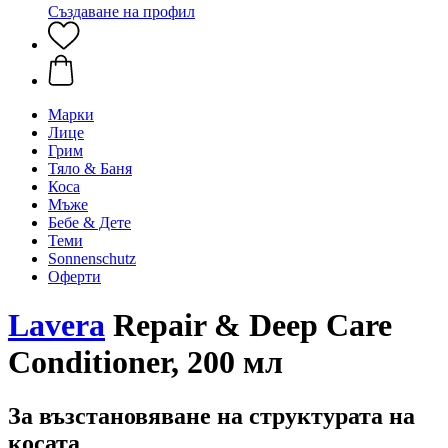
Създаване на профил
Марки
Лице
Грим
Тяло & Баня
Коса
Мъже
Бебе & Дете
Теми
Sonnenschutz
Оферти
Lavera
Repair & Deep Care
Conditioner, 200 мл
За възстановяване на структурата на
косата