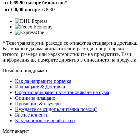
от € 69,90 нагоре
безплатно*
от € 0,00 нагоре
€ 8,90
* Тези транспортни разходи се отнасят за стандартна доставка.
Възможно е да има допълнителни разходи, напр. поради
теглото, размера или характеристиките на продуктите. Тази
информация ще намерите директно в описанието на продукта.
Помощ и поддръжка
Как да направите поръчка
Изпращане & Доставка
Обратно връщане и възстановяване на сума
Опции за плащане
Промоции & ваучери
Нуждаете се от допълнителна помощ?
Бизнес клиенти
Как да ползвате профила си
Моят акаунт