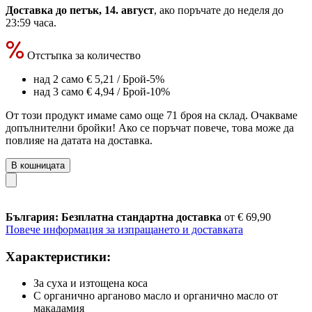
Доставка до петък, 14. август
, ако поръчате до
неделя до
23:59 часа
.
Отстъпка за количество
над 2 само
€ 5,21
/ Брой
-5%
над 3 само
€ 4,94
/ Брой
-10%
От този продукт имаме само още 71 броя на склад. Очакваме
допълнителни бройки! Ако се поръчат повече, това може да
повлияе на датата на доставка.
В кошницата
България: Безплатна стандартна доставка
от € 69,90
Повече информация за изпращането и доставката
Характеристики:
За суха и изтощена коса
С органично арганово масло и органично масло от
макадамия