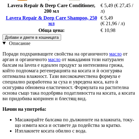
Lavera Repair & Deep Care Conditioner,
€ 5,49
(€ 27,45 /
200 мл
л)
Lavera Repair & Deep Care Shampoo, 250
€ 5,49
мл
(€ 21,96 / л)
Обща цена:
€ 10,98
Добави и двете в кошницата
Описание
Поради подхранващите свойства на органичното
масло
от
арган и органичното
масло
от макадамия този натурален
балсам на lavera е идеален продукт за интензивна грижа,
който подпомага регенерацията на косата и ѝ осигурява
оптимална влажност. Тази висококачествена формула е
специално разработена за суха и увредена коса, като ѝ
осигурява обновена еластичност. Формулата на растителна
основа също така подобрява податливостта на косата, а косата
ви придобива копринен и блестящ вид.
Начин на употреба:
Масажирайте балсама по дължините на влажната, току-
що измита коса и оставете да подейства за кратко.
Изплакнете косата обилно с вода.