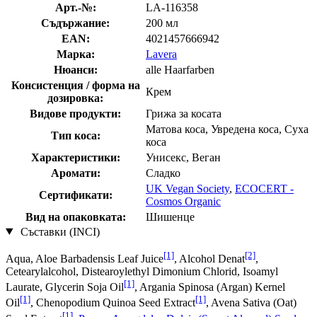
Арт.-№:
LA-116358
Съдържание:
200 мл
EAN:
4021457666942
Марка:
Lavera
Нюанси:
alle Haarfarben
Консистенция / форма на
Крем
дозировка:
Видове продукти:
Грижа за косата
Матова коса, Увредена коса, Суха
Тип коса:
коса
Характеристики:
Унисекс, Веган
Аромати:
Сладко
UK Vegan Society
,
ECOCERT -
Сертификати:
Cosmos Organic
Вид на опаковката:
Шишенце
Съставки (INCI)
[1]
[2]
Aqua, Aloe Barbadensis Leaf Juice
, Alcohol Denat
,
Cetearylalcohol, Distearoylethyl Dimonium Chlorid, Isoamyl
[1]
Laurate, Glycerin Soja Oil
, Argania Spinosa (Argan) Kernel
[1]
[1]
Oil
, Chenopodium Quinoa Seed Extract
, Avena Sativa (Oat)
[1]