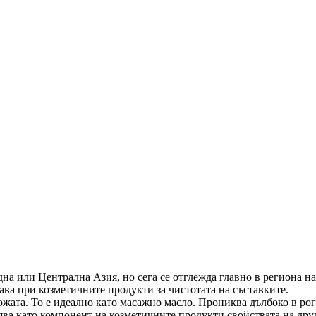
на или Централна Азия, но сега се отглежда главно в региона н
мава при козметичните продукти за чистотата на съставките.
ата. То е идеално като масажно масло. Прониква дълбоко в рог
ява като компонент на козметичните продукти свойствата на друг