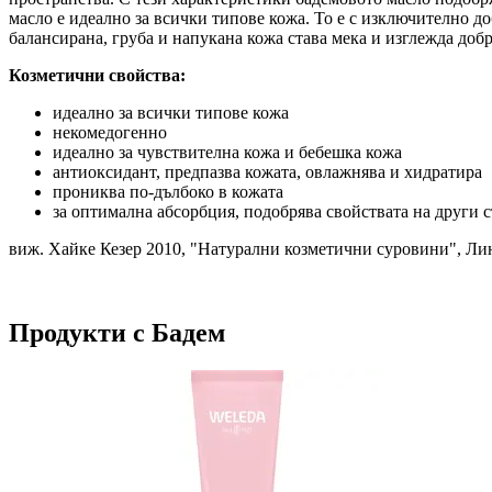
масло е идеално за всички типове кожа. То е с изключително д
балансирана, груба и напукана кожа става мека и изглежда доб
Козметични свойства:
идеално за всички типове кожа
некомедогенно
идеално за чувствителна кожа и бебешка кожа
антиоксидант, предпазва кожата, овлажнява и хидратира
прониква по-дълбоко в кожата
за оптимална абсорбция, подобрява свойствата на други 
виж. Хайке Кезер 2010, "Натурални козметични суровини", Лин
Продукти с Бадем