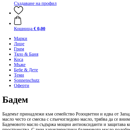
Създаване на профил
Кошница
€ 0,00
Марки
Лице
Грим
Тяло & Баня
Коса
Мъже
Бебе & Дете
Теми
Sonnenschutz
Оферти
Бадем
Бадемът принадлежи към семейство Розоцветни и идва от Запад
масло често се смесва с слънчогледово масло, трябва да се вни
Бадемовото масло съдържа мощни антиоксиданти и защитава кож
пространства. С тези характеристики бадемовото масло подобр