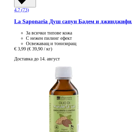
4.7 (73)
La Saponaria
Душ сапун Бадем и джинджифил
За всички типове кожа
С нежен пилинг ефект
Освежаващ и тонизиращ
€ 3,99
(€ 39,90 / кг)
Доставка до 14. август