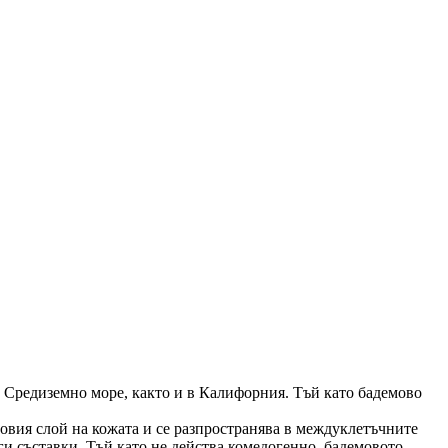
а Средиземно море, както и в Калифорния. Тъй като бадемово
овия слой на кожата и се разпространява в междуклетъчните
и съставки. Тъй като не действа комедогенно, бадемовото