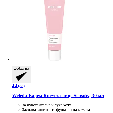
Добавяне
4.4 (88)
Weleda
Бадем Крем за лице Sensitiv, 30 мл
За чувствителна и суха кожа
Засилва защитните функции на кожата