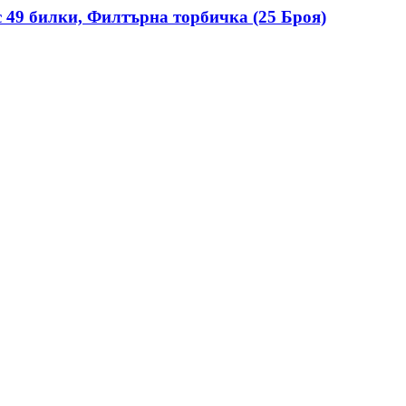
 49 билки, Филтърна торбичка (25 Броя)