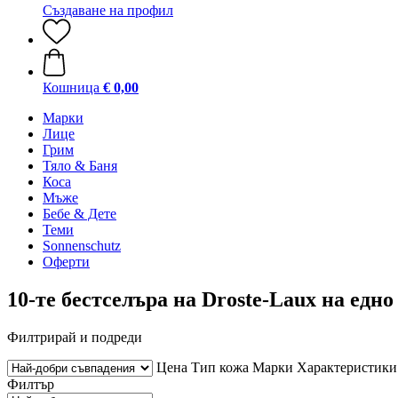
Създаване на профил
Кошница
€ 0,00
Марки
Лице
Грим
Тяло & Баня
Коса
Мъже
Бебе & Дете
Теми
Sonnenschutz
Оферти
10-те бестселъра на Droste-Laux на едно
Филтрирай и подреди
Цена
Тип кожа
Марки
Характеристики
Филтър