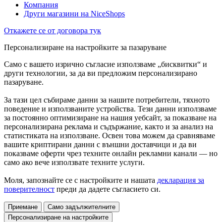
Компания
Други магазини на NiceShops
Откажете се от договора тук
Персонализиране на настройките за пазаруване
Само с вашето изрично съгласие използваме „бисквитки“ и
други технологии, за да ви предложим персонализирано
пазаруване.
За тази цел събираме данни за нашите потребители, тяхното
поведение и използваните устройства. Тези данни използваме
за постоянно оптимизиране на нашия уебсайт, за показване на
персонализирана реклама и съдържание, както и за анализ на
статистиката на използване. Освен това можем да сравняваме
вашите криптирани данни с външни доставчици и да ви
показваме оферти чрез техните онлайн рекламни канали — но
само ако вече използвате техните услуги.
Моля, запознайте се с настройките и нашата
декларация за
поверителност
преди да дадете съгласието си.
Приемане
Само задължителните
Персонализиране на настройките