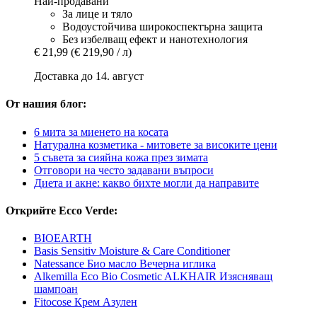
Най-продавани
За лице и тяло
Водоустойчива широкоспектърна защита
Без избелващ ефект и нанотехнология
€ 21,99
(€ 219,90 / л)
Доставка до 14. август
От нашия блог:
6 мита за миенето на косата
Натурална козметика - митовете за високите цени
5 съвета за сияйна кожа през зимата
Отговори на често задавани въпроси
Диета и акне: какво бихте могли да направите
Открийте Ecco Verde:
BIOEARTH
Basis Sensitiv Moisture & Care Conditioner
Natessance Био масло Вечерна иглика
Alkemilla Eco Bio Cosmetic ALKHAIR Изясняващ
шампоан
Fitocose Крем Азулен