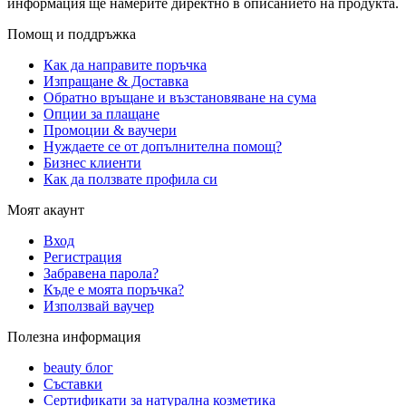
информация ще намерите директно в описанието на продукта.
Помощ и поддръжка
Как да направите поръчка
Изпращане & Доставка
Обратно връщане и възстановяване на сума
Опции за плащане
Промоции & ваучери
Нуждаете се от допълнителна помощ?
Бизнес клиенти
Как да ползвате профила си
Моят акаунт
Вход
Регистрация
Забравена парола?
Къде е моята поръчка?
Използвай ваучер
Полезна информация
beauty блог
Съставки
Сертификати за натурална козметика