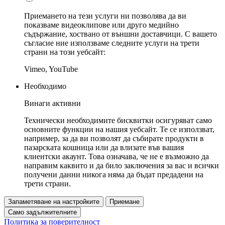
Приемането на тези услуги ни позволява да ви
показваме видеоклипове или друго медийно
съдържание, хоствано от външни доставчици. С вашето
съгласие ние използваме следните услуги на трети
страни на този уебсайт:
Vimeo, YouTube
Необходимо
Винаги активни
Технически необходимите бисквитки осигуряват само
основните функции на нашия уебсайт. Те се използват,
например, за да ви позволят да събирате продукти в
пазарската кошница или да влизате във вашия
клиентски акаунт. Това означава, че не е възможно да
направим каквито и да било заключения за вас и всички
получени данни никога няма да бъдат предадени на
трети страни.
Запаметяване на настройките
Приемане
Само задължителните
Политика за поверителност