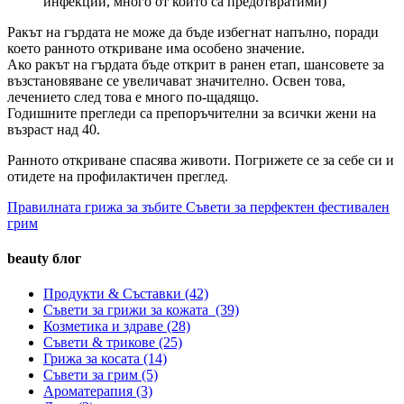
инфекции, много от които са предотвратими)
Ракът на гърдата не може да бъде избегнат напълно, поради
което ранното откриване има особено значение.
Ако ракът на гърдата бъде открит в ранен етап, шансовете за
възстановяване се увеличават значително. Освен това,
лечението след това е много по-щадящо.
Годишните прегледи са препоръчителни за всички жени на
възраст над 40.
Ранното откриване спасява животи. Погрижете се за себе си и
отидете на профилактичен преглед.
Правилната грижа за зъбите
Съвети за перфектен фестивален
грим
beauty блог
Продукти & Съставки
(42)
Съвети за грижи за кожата
(39)
Козметика и здраве
(28)
Съвети & трикове
(25)
Грижа за косата
(14)
Съвети за грим
(5)
Ароматерапия
(3)