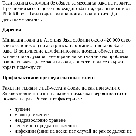
Тази година октомври бе обявен за месеца за рака на гърдата.
През целия месец ще се провеждат събития, организирани от
Pink Ribbon. Тази година кампанията е под мотото "Да
действаме заедно".
Дарения
Миналата година в Австрия бяха събрани около 420 000 евро,
които са в помощ на австрийската организация за борба с
рака. В допълнение към финансовата помощ, обаче, преди
всичко става дума за генериране на внимание към проблема
рак на гърдата, да се засили солидарността и да се свържат
хората помежду си.
Профилактични
прегледи спасяват живот
Ракът на гърдата е най-честата форма на рак при жените.
Здравословният начин на живот намаляват вероятността от
появата на рак. Рисковите фактори са:
пушене
малко движение
нездравословно хранене
генетична предразположеност
инфекции (един на всеки пет случай на рак се дължи на