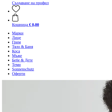
Създаване на профил
Кошница
€ 0,00
Марки
Лице
Грим
Тяло & Баня
Коса
Мъже
Бебе & Дете
Теми
Sonnenschutz
Оферти