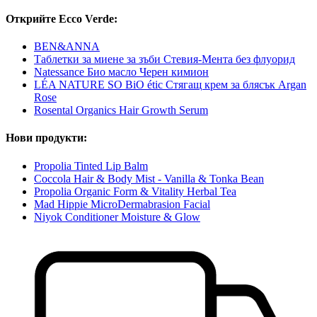
Открийте Ecco Verde:
BEN&ANNA
Таблетки за миене за зъби Стевия-Мента без флуорид
Natessance Био масло Черен кимион
LÉA NATURE SO BiO étic Стягащ крем за блясък Argan
Rose
Rosental Organics Hair Growth Serum
Нови продукти:
Propolia Tinted Lip Balm
Coccola Hair & Body Mist - Vanilla & Tonka Bean
Propolia Organic Form & Vitality Herbal Tea
Mad Hippie MicroDermabrasion Facial
Niyok Conditioner Moisture & Glow