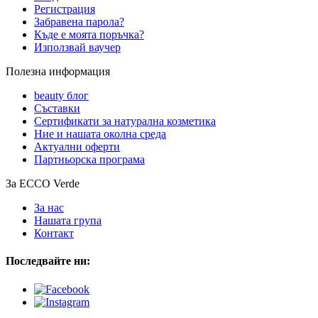
Регистрация
Забравена парола?
Къде е моята поръчка?
Използвай ваучер
Полезна информация
beauty блог
Съставки
Сертификати за натурална козметика
Ние и нашата околна среда
Актуални оферти
Партньорска програма
За ECCO Verde
За нас
Нашата група
Контакт
Последвайте ни: