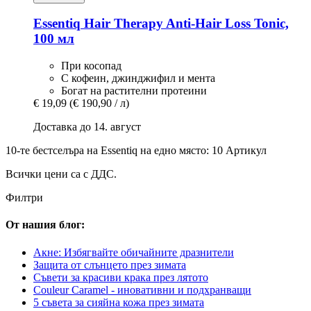
Essentiq
Hair Therapy Anti-​Hair Loss Tonic,
100 мл
При косопад
С кофеин, джинджифил и мента
Богат на растителни протеини
€ 19,09
(€ 190,90 / л)
Доставка до 14. август
10-те бестселъра на Essentiq на едно място: 10 Артикул
Всички цени са с ДДС.
Филтри
От нашия блог:
Акне: Избягвайте обичайните дразнители
Защита от слънцето през зимата
Съвети за красиви крака през лятото
Couleur Caramel - иновативни и подхранващи
5 съвета за сияйна кожа през зимата