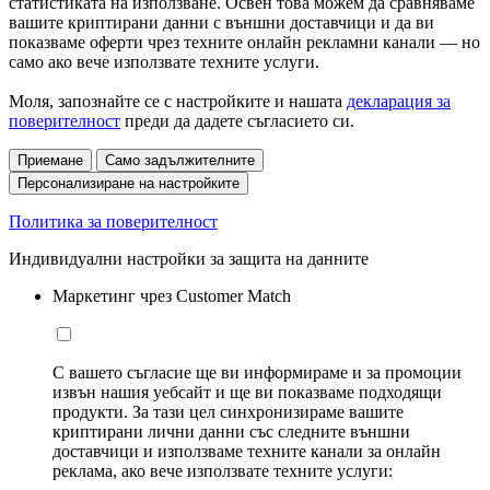
статистиката на използване. Освен това можем да сравняваме
вашите криптирани данни с външни доставчици и да ви
показваме оферти чрез техните онлайн рекламни канали — но
само ако вече използвате техните услуги.
Моля, запознайте се с настройките и нашата
декларация за
поверителност
преди да дадете съгласието си.
Приемане
Само задължителните
Персонализиране на настройките
Политика за поверителност
Индивидуални настройки за защита на данните
Маркетинг чрез Customer Match
С вашето съгласие ще ви информираме и за промоции
извън нашия уебсайт и ще ви показваме подходящи
продукти. За тази цел синхронизираме вашите
криптирани лични данни със следните външни
доставчици и използваме техните канали за онлайн
реклама, ако вече използвате техните услуги: