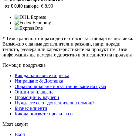
от € 0,00 нагоре
€ 8,90
* Тези транспортни разходи се отнасят за стандартна доставка.
Възможно е да има допълнителни разходи, напр. поради
теглото, размера или характеристиките на продуктите. Тази
информация ще намерите директно в описанието на продукта.
Помощ и поддръжка
Как да направите поръчка
Изпращане & Доставка
Обратно връщане и възстановяване на сума
Опции за плащане
Промоции & ваучери
Нуждаете се от допълнителна помощ?
Бизнес клиенти
Как да ползвате профила си
Моят акаунт
Вход