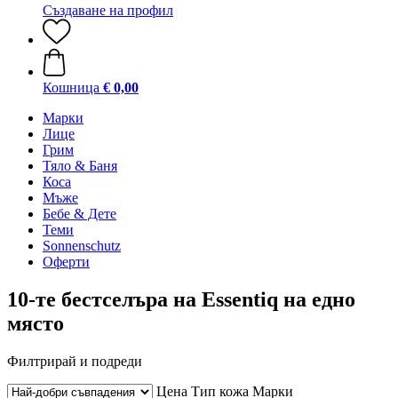
Създаване на профил
Кошница
€ 0,00
Марки
Лице
Грим
Тяло & Баня
Коса
Мъже
Бебе & Дете
Теми
Sonnenschutz
Оферти
10-те бестселъра на Essentiq на едно
място
Филтрирай и подреди
Цена
Тип кожа
Марки