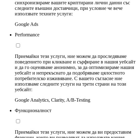
синхронизираме вашите криптирани лични данни със
следните външни доставчици, при условие че вече
използвате техните услуги:
Google Ads
Performance
Приемайки тези услуги, ние можем да проследяваме
поведението при кликване и сърфиране в нашия уебсайт
и да го оценяваме анонимно, за да оптимизираме нашия
уебсайт и непрекъснато да подобряваме цялостното
потребителско изживяване. С вашето съгласие ние
използваме следните услуги на трети страни на този
уебсайт:
Google Analytics, Clarity, A/B-Testing
Функционалност
Приемайки тези услуги, ние можем да ви предоставим
функции, които ви позволяват да използвате нашия