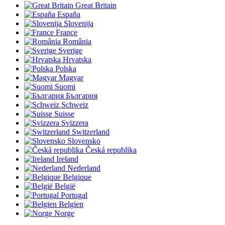
Great Britain
España
Slovenija
France
România
Sverige
Hrvatska
Polska
Magyar
Suomi
България
Schweiz
Suisse
Svizzera
Switzerland
Slovensko
Česká republika
Ireland
Nederland
Belgique
België
Portugal
Belgien
Norge