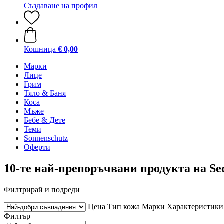
Създаване на профил
Кошница
€ 0,00
Марки
Лице
Грим
Тяло & Баня
Коса
Мъже
Бебе & Дете
Теми
Sonnenschutz
Оферти
10-те най-препоръчвани продукта на Sec
Филтрирай и подреди
Цена
Тип кожа
Марки
Характеристики
Филтър