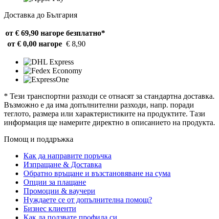
Доставка до България
от € 69,90 нагоре
безплатно*
от € 0,00 нагоре
€ 8,90
* Тези транспортни разходи се отнасят за стандартна доставка.
Възможно е да има допълнителни разходи, напр. поради
теглото, размера или характеристиките на продуктите. Тази
информация ще намерите директно в описанието на продукта.
Помощ и поддръжка
Как да направите поръчка
Изпращане & Доставка
Обратно връщане и възстановяване на сума
Опции за плащане
Промоции & ваучери
Нуждаете се от допълнителна помощ?
Бизнес клиенти
Как да ползвате профила си