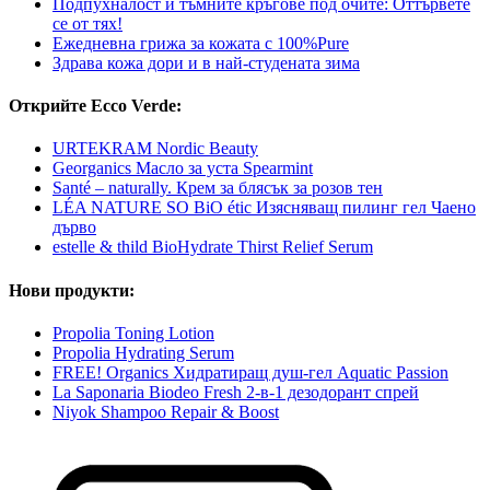
Подпухналост и тъмните кръгове под очите: Оттървете
се от тях!
Ежедневна грижа за кожата с 100%Pure
Здрава кожа дори и в най-студената зима
Открийте Ecco Verde:
URTEKRAM Nordic Beauty
Georganics Масло за уста Spearmint
Santé – naturally. Крем за блясък за розов тен
LÉA NATURE SO BiO étic Изясняващ пилинг гел Чаено
дърво
estelle & thild BioHydrate Thirst Relief Serum
Нови продукти:
Propolia Toning Lotion
Propolia Hydrating Serum
FREE! Organics Хидратиращ душ-гел Aquatic Passion
La Saponaria Biodeo Fresh 2-в-1 дезодорант спрей
Niyok Shampoo Repair & Boost