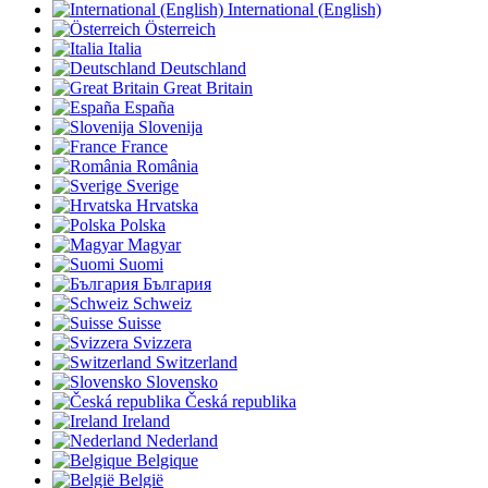
International (English)
Österreich
Italia
Deutschland
Great Britain
España
Slovenija
France
România
Sverige
Hrvatska
Polska
Magyar
Suomi
България
Schweiz
Suisse
Svizzera
Switzerland
Slovensko
Česká republika
Ireland
Nederland
Belgique
België