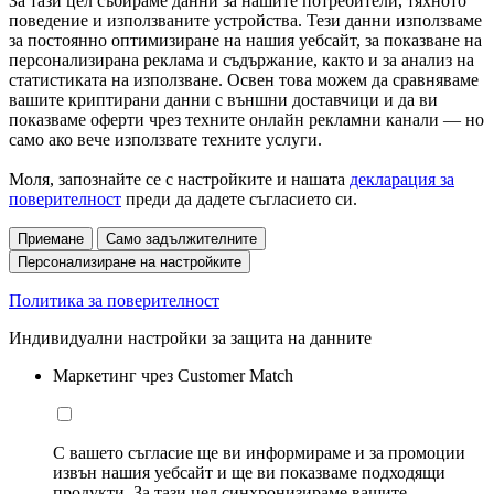
За тази цел събираме данни за нашите потребители, тяхното
поведение и използваните устройства. Тези данни използваме
за постоянно оптимизиране на нашия уебсайт, за показване на
персонализирана реклама и съдържание, както и за анализ на
статистиката на използване. Освен това можем да сравняваме
вашите криптирани данни с външни доставчици и да ви
показваме оферти чрез техните онлайн рекламни канали — но
само ако вече използвате техните услуги.
Моля, запознайте се с настройките и нашата
декларация за
поверителност
преди да дадете съгласието си.
Приемане
Само задължителните
Персонализиране на настройките
Политика за поверителност
Индивидуални настройки за защита на данните
Маркетинг чрез Customer Match
С вашето съгласие ще ви информираме и за промоции
извън нашия уебсайт и ще ви показваме подходящи
продукти. За тази цел синхронизираме вашите