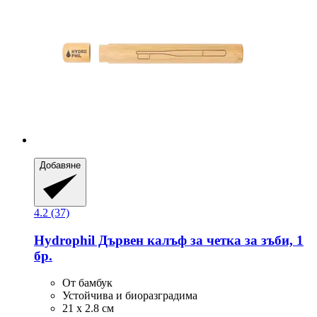
Добавяне
4.2 (37)
Hydrophil
Дървен калъф за четка за зъби, 1
бр.
От бамбук
Устойчива и биоразградима
21 х 2.8 см