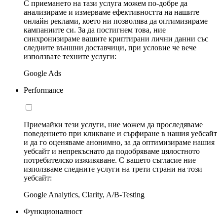
С приемането на тази услуга можем по-добре да
анализираме и измерваме ефективността на нашите
онлайн реклами, което ни позволява да оптимизираме
кампаниите си. За да постигнем това, ние
синхронизираме вашите криптирани лични данни със
следните външни доставчици, при условие че вече
използвате техните услуги:
Google Ads
Performance
Приемайки тези услуги, ние можем да проследяваме
поведението при кликване и сърфиране в нашия уебсайт
и да го оценяваме анонимно, за да оптимизираме нашия
уебсайт и непрекъснато да подобряваме цялостното
потребителско изживяване. С вашето съгласие ние
използваме следните услуги на трети страни на този
уебсайт:
Google Analytics, Clarity, A/B-Testing
Функционалност