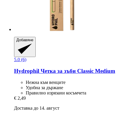
Добавяне
5.0 (6)
Hydrophil
Четка за зъби Classic Medium
Нежнa към венците
Удoбна за държане
Правилно изрязани косъмчета
€ 2,49
Доставка до 14. август