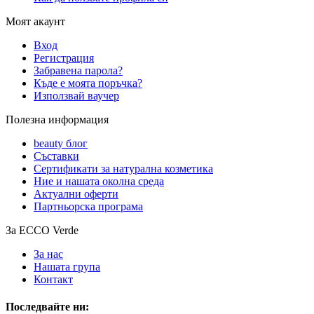
Моят акаунт
Вход
Регистрация
Забравена парола?
Къде е моята поръчка?
Използвай ваучер
Полезна информация
beauty блог
Съставки
Сертификати за натурална козметика
Ние и нашата околна среда
Актуални оферти
Партньорска програма
За ECCO Verde
За нас
Нашата група
Контакт
Последвайте ни: