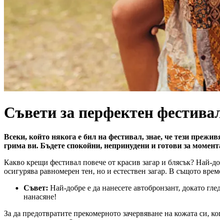
Съвети за перфектен фестива
Всеки, който някога е бил на фестивал, знае, че тези прежи
грима ви. Бъдете спокойни, непринудени и готови за момента
Какво крещи фестивал повече от красив загар и блясък? Най-доб
осигурява равномерен тен, но и естествен загар. В същото врем
Съвет:
Най-добре е да нанесете автобронзант, докато гле
нанасяне!
За да предотвратите прекомерното зачервяване на кожата си, ко