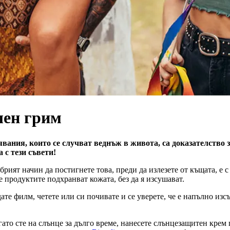
лен грим
вявания, които се случват веднъж в живота, са доказателство
 с тези съвети!
рият начин да постигнете това, преди да излезете от къщата, е 
е продуктите подхранват кожата, без да я изсушават.
дате филм, четете или си почивате и се уверете, че е напълно и
гато сте на слънце за дълго време, нанесете слънцезащитен крем