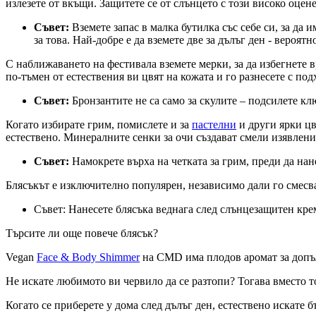
излезете от вкъщи. Защитете се от слънцето с този високо оцен
Съвет:
Вземете запас в малка бутилка със себе си, за да
за това. Най-добре е да вземете две за дълъг ден - вероя
С наближаването на фестивала вземете мерки, за да избегнете
по-тъмен от естествения ви цвят на кожата и го разнесете с под
Съвет:
Бронзантите не са само за скулите – подсилете клю
Когато избирате грим, помислете и за
пастелни
и други ярки цв
естествено. Минералните сенки за очи създават смели изявлени
Съвет:
Намокрете върха на четката за грим, преди да нан
Блясъкът е изключително популярен, независимо дали го смесват
Съвет: Нанесете блясъка веднага след слънцезащитен крем
Търсите ли още повече блясък?
Vegan
Face & Body Shimmer
на CMD има плодов аромат за допъл
Не искате любимото ви червило да се разтопи? Тогава вместо 
Когато се приберете у дома след дълъг ден, естествено искате 