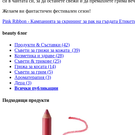
си в чантата си, за да останете свежи и да премахнете грима веч
Желаем ви фантастичен фестивален сезон!
Pink Ribbon - Кампанията за скрининг за рак на гърдата
Етикети
beauty блог
Продукти & Съставки
(42)
Съвети за грижи за кожата
(39)
Козметика и здраве
(28)
Съвети & трикове
(25)
Грижа за косата
(14)
Съвети за грим
(5)
Ароматерапия
(3)
Деца
(3)
Всички публикации
Подходящи продукти