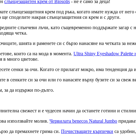
ен
слънцезащитен крем от Biosolis
- не е само за деца!
 имате слънцезащитния крем под ръка, когато имате нужда от него
тно ще споделите накрая слънцезащитния си крем и с други.
 вредните слънчеви лъчи, като същевременно поддържате загар с
ходяща четка.
чиците, шията и раменете си с бързо нанасяне на четката за неже
етове, които са на мода в момента.
Ultra Shiny Eyeshadow Palette
я в много цветове.
есете сенки за очи. Когато се прилагат мокро, има тенденция да 
е в сенките си за очи или го нанасяте върху бузите си за свеж 
, за да издържи по-дълго.
нителна свежест и е чудесен начин да останете готини и стилни
това използвайте молив.
Червилата benecos Natural Jumbo
придават
бързо да премахнете грима си.
Почистващите кърпички
са удобни,