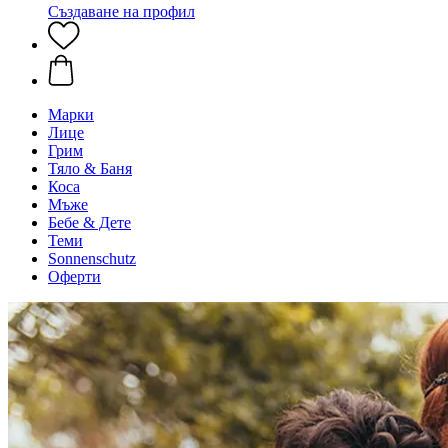
Създаване на профил
Марки
Лице
Грим
Тяло & Баня
Коса
Мъже
Бебе & Дете
Теми
Sonnenschutz
Оферти