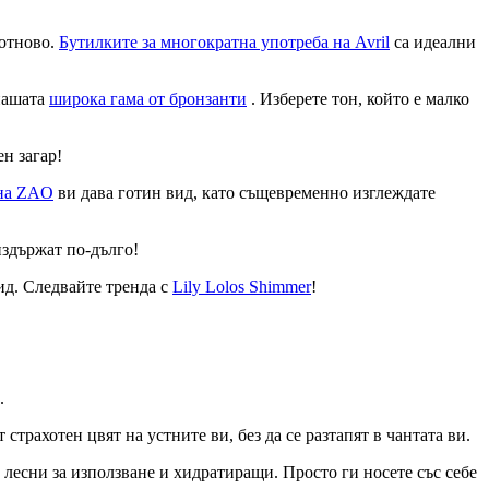
 отново.
Бутилките за многократна употреба на Avril
са идеални
 нашата
широка гама от бронзанти
. Изберете тон, който е малко
н загар!
 на ZAO
ви дава готин вид, като същевременно изглеждате
издържат по-дълго!
вид. Следвайте тренда с
Lily Lolos Shimmer
!
.
 страхотен цвят на устните ви, без да се разтапят в чантата ви.
 лесни за използване и хидратиращи. Просто ги носете със себе