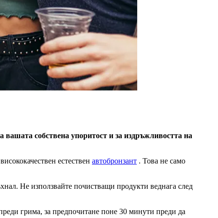
 за вашата собствена упоритост и за издръжливостта на
с висококачествен естествен
автобронзант
. Това не само
зсъхнал. Не използвайте почистващи продукти веднага след
 преди грима, за предпочитане поне 30 минути преди да