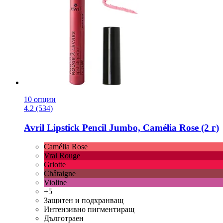
10 опции
4.2 (534)
Avril
Lipstick Pencil Jumbo, Camélia Rose (2 г)
Camélia Rose
Vrai Rouge
Griotte
Châtaigne
Violine
+5
Защитен и подхранващ
Интензивно пигментиращ
Дълготраен