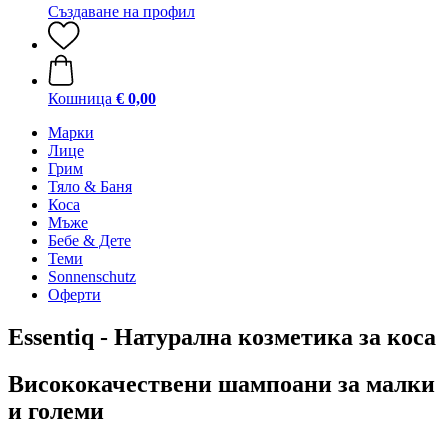
Създаване на профил
Кошница
€ 0,00
Марки
Лице
Грим
Тяло & Баня
Коса
Мъже
Бебе & Дете
Теми
Sonnenschutz
Оферти
Essentiq - Натурална козметика за коса
Висококачествени шампоани за малки
и големи