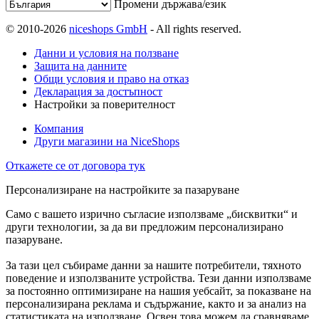
Промени държава/език
© 2010-2026
niceshops GmbH
- All rights reserved.
Данни и условия на ползване
Защита на данните
Общи условия и право на отказ
Декларация за достъпност
Настройки за поверителност
Компания
Други магазини на NiceShops
Откажете се от договора тук
Персонализиране на настройките за пазаруване
Само с вашето изрично съгласие използваме „бисквитки“ и
други технологии, за да ви предложим персонализирано
пазаруване.
За тази цел събираме данни за нашите потребители, тяхното
поведение и използваните устройства. Тези данни използваме
за постоянно оптимизиране на нашия уебсайт, за показване на
персонализирана реклама и съдържание, както и за анализ на
статистиката на използване. Освен това можем да сравняваме