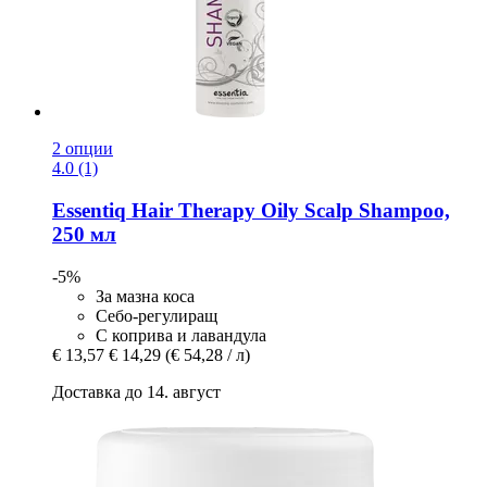
2 опции
4.0 (1)
Essentiq
Hair Therapy Oily Scalp Shampoo,
250 мл
-5%
За мазна коса
Себо-регулиращ
С коприва и лавандула
€ 13,57
€ 14,29
(€ 54,28 / л)
Доставка до 14. август