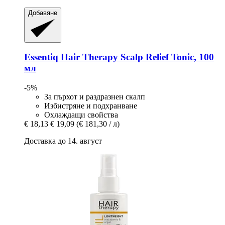
Добавяне
Essentiq
Hair Therapy Scalp Relief Tonic, 100
мл
-5%
За пърхот и раздразнен скалп
Избистряне и подхранване
Охлаждащи свойства
€ 18,13
€ 19,09
(€ 181,30 / л)
Доставка до 14. август