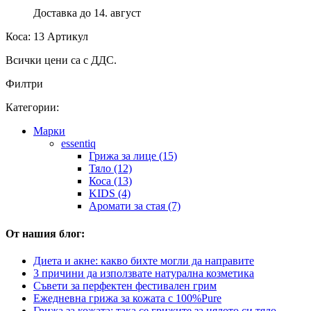
Доставка до 14. август
Коса: 13 Артикул
Всички цени са с ДДС.
Филтри
Категории:
Марки
essentiq
Грижа за лице (15)
Тяло (12)
Коса (13)
KIDS (4)
Аромати за стая (7)
От нашия блог:
Диета и акне: какво бихте могли да направите
3 причини да използвате натурална козметика
Съвети за перфектен фестивален грим
Ежедневна грижа за кожата с 100%Pure
Грижа за кожата: така се грижите за цялото си тяло