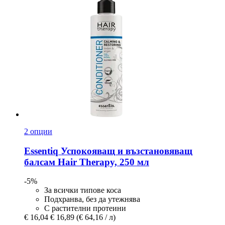
2 опции
Essentiq
Успокояващ и възстановяващ
балсам Hair Therapy, 250 мл
-5%
За всички типове коса
Подхранва, без да утежнява
С растителни протеини
€ 16,04
€ 16,89
(€ 64,16 / л)