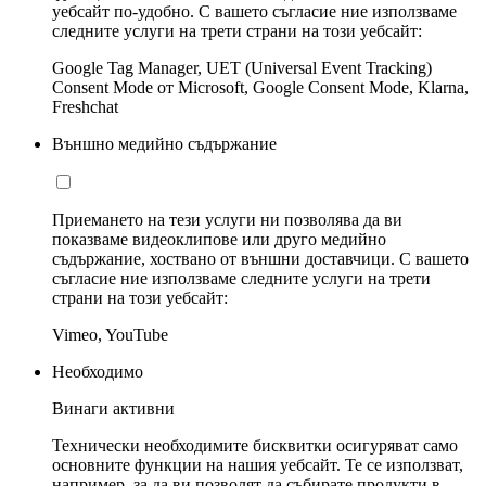
уебсайт по-удобно. С вашето съгласие ние използваме
следните услуги на трети страни на този уебсайт:
Google Tag Manager, UET (Universal Event Tracking)
Consent Mode от Microsoft, Google Consent Mode, Klarna,
Freshchat
Външно медийно съдържание
Приемането на тези услуги ни позволява да ви
показваме видеоклипове или друго медийно
съдържание, хоствано от външни доставчици. С вашето
съгласие ние използваме следните услуги на трети
страни на този уебсайт:
Vimeo, YouTube
Необходимо
Винаги активни
Технически необходимите бисквитки осигуряват само
основните функции на нашия уебсайт. Те се използват,
например, за да ви позволят да събирате продукти в