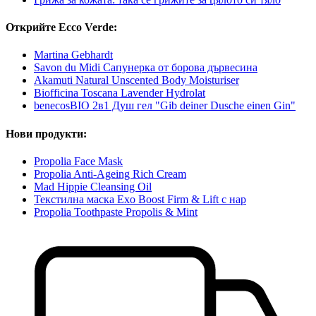
Открийте Ecco Verde:
Martina Gebhardt
Savon du Midi Сапунерка от борова дървесина
Akamuti Natural Unscented Body Moisturiser
Biofficina Toscana Lavender Hydrolat
benecosBIO 2в1 Душ гел "Gib deiner Dusche einen Gin"
Нови продукти:
Propolia Face Mask
Propolia Anti-Ageing Rich Cream
Mad Hippie Cleansing Oil
Текстилна маска Exo Boost Firm & Lift с нар
Propolia Toothpaste Propolis & Mint