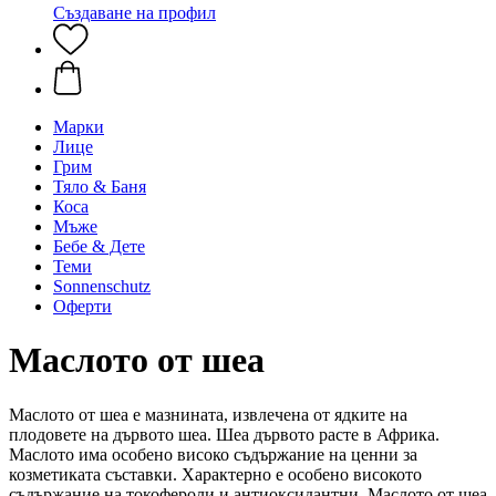
Създаване на профил
Марки
Лице
Грим
Тяло & Баня
Коса
Мъже
Бебе & Дете
Теми
Sonnenschutz
Оферти
Маслото от шеа
Маслото от шеа е мазнината, извлечена от ядките на
плодовете на дървото шеа. Шеа дървото расте в Африка.
Маслото има особено високо съдържание на ценни за
козметиката съставки. Характерно е особено високото
съдържание на токофероли и антиоксидантни. Маслото от шеа