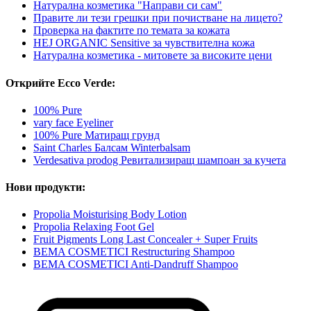
Натурална козметика "Направи си сам"
Правите ли тези грешки при почистване на лицето?
Проверка на фактите по темата за кожата
HEJ ORGANIC Sensitive за чувствителна кожа
Натурална козметика - митовете за високите цени
Открийте Ecco Verde:
100% Pure
vary face Eyeliner
100% Pure Матиращ грунд
Saint Charles Балсам Winterbalsam
Verdesativa prodog Ревитализиращ шампоан за кучета
Нови продукти:
Propolia Moisturising Body Lotion
Propolia Relaxing Foot Gel
Fruit Pigments Long Last Concealer + Super Fruits
BEMA COSMETICI Restructuring Shampoo
BEMA COSMETICI Anti-Dandruff Shampoo