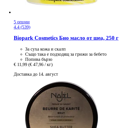
5 опции
4.4 (539)
Biopark Cosmetics
Био масло от шеа, 250 г
За суха кожа и скалп
Също така е подходящ за грижи за бебето
Попива бързо
€ 11,99
(€ 47,96 / кг)
Доставка до 14. август