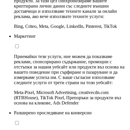
продукти. За тази цел синхронизираме вашите
криптирани лични данни със следните външни
доставчици и използваме техните канали за онлайн
реклама, ако вече използвате техните услуги:
Bing, Criteo, Meta, Google, LinkedIn, Pinterest, TikTok
Маркетинг
Приемайки тези услуги, ние можем да показваме
реклами, спонсорирано съдържание, промоции с
отстъпки за нашия уебсайт или продукти въз основа на
вашето поведение при сърфиране и пазаруване и да
измерваме успеха им. С ваше съгласие използваме
следните услуги от трети страни на този уебсайт:
Meta-Pixel, Microsoft Advertising, creativecdn.com
(RTBHouse), TikTok Pixel, Препоръки за продукти въз
основа на кликове, Ads Defender
Разширено проследяване на конверсии