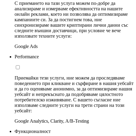
С приемането на тази услуга можем по-добре да
анализираме и измерваме ефективността на нашите
онлайн реклами, което ни позволява да оптимизираме
кампаниите си. За да постигнем това, ние
синхронизираме вашите криптирани лични данни със
следните външни доставчици, при условие че вече
използвате техните услуги:
Google Ads
Performance
Приемайки тези услуги, ние можем да проследяваме
поведението при кликване и сърфиране в нашия уебсайт
и да го оценяваме анонимно, за да оптимизираме нашия
уебсайт и непрекъснато да подобряваме цялостното
потребителско изживяване. С вашето съгласие ние
използваме следните услуги на трети страни на този
уебсайт:
Google Analytics, Clarity, A/B-Testing
Функционалност