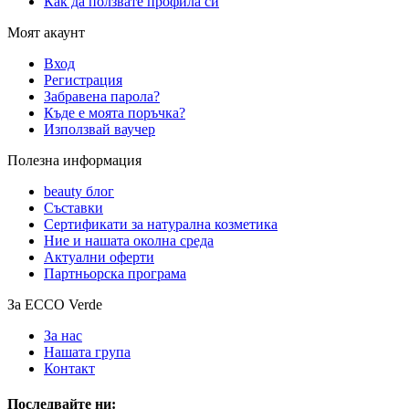
Как да ползвате профила си
Моят акаунт
Вход
Регистрация
Забравена парола?
Къде е моята поръчка?
Използвай ваучер
Полезна информация
beauty блог
Съставки
Сертификати за натурална козметика
Ние и нашата околна среда
Актуални оферти
Партньорска програма
За ECCO Verde
За нас
Нашата група
Контакт
Последвайте ни: