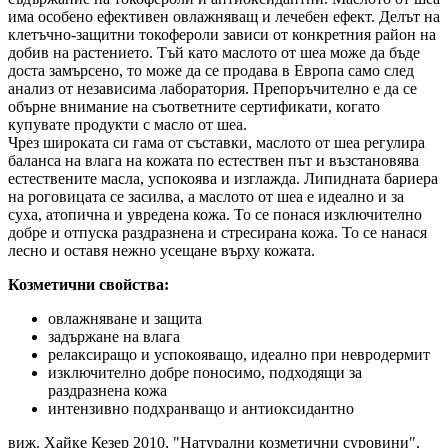
има особено ефективен овлажняващ и лечебен ефект. Делът на
клетъчно-защитни токофероли зависи от конкретния район на
добив на растението. Тъй като маслото от шеа може да бъде
доста замърсено, то може да се продава в Европа само след
анализ от независима лаборатория. Препоръчително е да се
обърне внимание на съответните сертификати, когато
купувате продукти с масло от шеа.
Чрез широката си гама от съставки, маслото от шеа регулира
баланса на влага на кожата по естествен път и възстановява
естествените масла, успокоява и изглажда. Липидната бариера
на роговицата се засилва, а маслото от шеа е идеално и за
суха, атопична и увредена кожа. То се понася изключително
добре и отпуска раздразнена и стресирана кожа. То се нанася
лесно и оставя нежно усещане върху кожата.
Козметични свойства:
овлажняване и защита
задържане на влага
релаксиращо и успокояващо, идеално при невродермит
изключително добре поносимо, подходящи за
раздразнена кожа
интензивно подхранващо и антиоксидантно
виж. Хайке Кезер 2010, "Натурални козметични суровини",