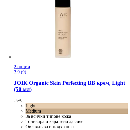
2 опции
3.9 (9)
JOIK Organic
Skin Perfecting BB крем, Light
(50 мл)
-5%
Light
Medium
За всички типове кожа
Тонизира и кара тена да сияе
Овлажнява и подхранва