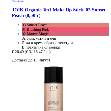
4.1 (12)
JOIK Organic
3in1 Make Up Stick, 03 Sunset
Peach (8,50 г)
03 Sunset Peach
01 Blushing Pink
02 Mauve Magic
За бузи, устни и очи
Лека и кремообразна текстура
В практична опаковка
€ 26,49
(€ 3.116,47 / кг)
Доставка до 13. август