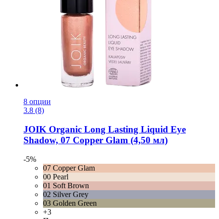
8 опции
3.8 (8)
JOIK Organic
Long Lasting Liquid Eye
Shadow, 07 Copper Glam (4,50 мл)
-5%
07 Copper Glam
00 Pearl
01 Soft Brown
02 Silver Grey
03 Golden Green
+3