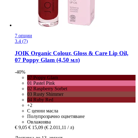
7 опции
3.4 (7)
JOIK Organic
Colour, Gloss & Care Lip Oil,
07 Poppy Glam (4,50 мл)
-40%
07 Poppy Glam
01 Pastel Pink
02 Raspberry Sorbet
03 Rusty Shimmer
04 Ruby Red
+2
С ценни масла
Полупрозрачно оцветяване
Овлажнява
€ 9,05
€ 15,09
(€ 2.011,11 / л)
Доставка до 13. август