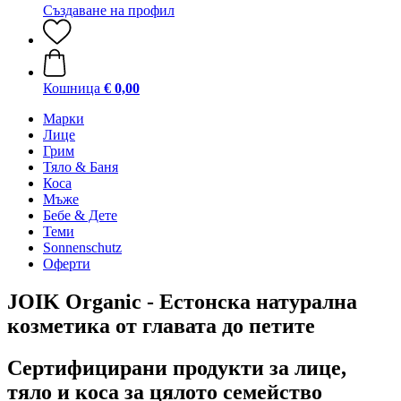
Създаване на профил
Кошница
€ 0,00
Марки
Лице
Грим
Тяло & Баня
Коса
Мъже
Бебе & Дете
Теми
Sonnenschutz
Оферти
JOIK Organic - Естонска натурална
козметика от главата до петите
Сертифицирани продукти за лице,
тяло и коса за цялото семейство