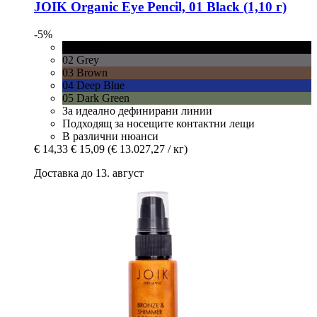
JOIK Organic
Eye Pencil, 01 Black (1,10 г)
-5%
01 Black
02 Grey
03 Brown
04 Deep Blue
05 Dark Green
За идеално дефинирани линии
Подходящ за носещите контактни лещи
В различни нюанси
€ 14,33
€ 15,09
(€ 13.027,27 / кг)
Доставка до 13. август