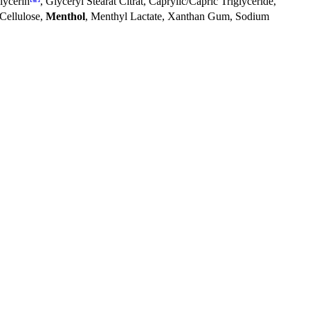
lycerin
, Glyceryl Stearat Citrat, Caprylic/Capric Triglyceride,
 Cellulose,
Menthol
, Menthyl Lactate, Xanthan Gum, Sodium