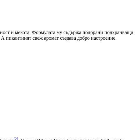
ичност и мекота. Формулата му съдържа подбрани подхранващи
 А пикантният свеж аромат създава добро настроение.
[2]