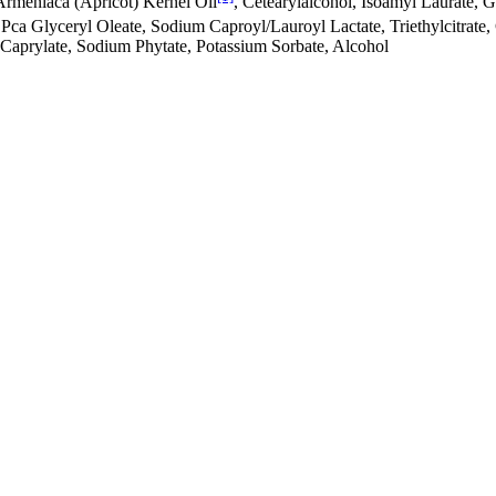
Armeniaca (Apricot) Kernel Oil
, Cetearylalcohol, Isoamyl Laurate, G
 Pca Glyceryl Oleate, Sodium Caproyl/Lauroyl Lactate, Triethylcitrate,
l Caprylate, Sodium Phytate, Potassium Sorbate, Alcohol