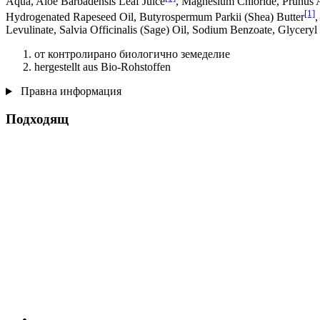
Aqua, Aloe Barbadensis Leaf Juice
, Magnesium Chloride, Prunus 
[1]
Hydrogenated Rapeseed Oil, Butyrospermum Parkii (Shea) Butter
,
Levulinate, Salvia Officinalis (Sage) Oil, Sodium Benzoate, Glycery
от контролирано биологично земеделие
hergestellt aus Bio-Rohstoffen
Правна информация
Подходящ