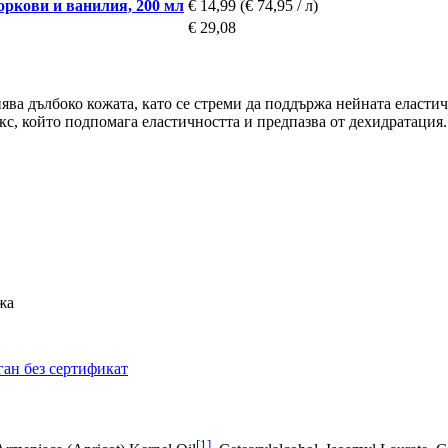
моркови и ванилия, 200 мл
€ 14,99
(€ 74,95 / л)
€ 29,08
нява дълбоко кожата, като се стреми да поддържа нейната еласт
с, който подпомага еластичността и предпазва от дехидратация.
жа
ган без сертификат
[1]