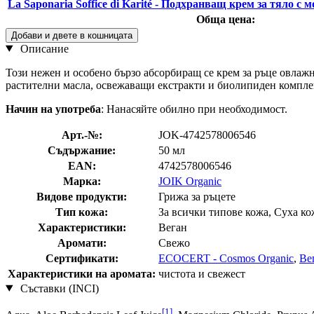
La Saponaria Soffice di Karité - Подхранващ крем за тяло с 
Обща цена:
Добави и двете в кошницата
Описание
Този нежен и особено бързо абсорбиращ се крем за ръце овлаж
растителни масла, освежаващи екстракти и биолипиден комплек
Начин на употреба
: Нанасяйте обилно при необходимост.
Арт.-№:
JOK-4742578006546
Съдържание:
50 мл
EAN:
4742578006546
Марка:
JOIK Organic
Видове продукти:
Грижа за ръцете
Тип кожа:
За всички типове кожа, Суха ко
Характеристики:
Веган
Аромати:
Свежо
Сертификати:
ECOCERT - Cosmos Organic
,
Ве
Характеристики на аромата:
чистота и свежест
Съставки (INCI)
[1]