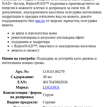
NAD+ бустер, RejuveNAD™ подпомага производството на
енергия в кожните клетки и допринася за свеж тен. В
допълнение, хиалуроновата киселина осигурява интензивна
хидратация и придава изпълнен вид на кожата, докато
подхранващото био
масло
от морски зърнастец осигурява
мекота.
за зряла и взискателна кожа
ревитализиращ и визуално изглаждащ ефект
подхранва и хидратира
с RejuveNAD™, бакучиол и хиалуронова киселина
мекота и свежест
Начин на употреба:
Подходящ за употреба като дневна и
интензивна нощна грижа.
Арт.-№:
LOGO-00279
Съдържание:
30 мл
EAN:
4017645002036
Марка:
LOGONA
Консистенция / форма
Серум
на дозировка:
Видове продукти:
Серуми