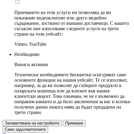
Приемането на тези услуги ни позволява да ви
показваме видеоклипове или друго медийно
съдържание, хоствано от външни доставчици. С вашето
съгласие ние използваме следните услуги на трети
страни на този уебсайт:
Vimeo, YouTube
Необходимо
Винаги активни
Технически необходимите бисквитки осигуряват само
основните функции на нашия уебсайт. Те се използват,
например, за да ви позволят да събирате продукти в
пазарската кошница или да влизате във вашия
клиентски акаунт. Това означава, че не е възможно да
направим каквито и да било заключения за вас и всички
получени данни никога няма да бъдат предадени на
трети страни.
Запаметяване на настройките
Приемане
Само задължителните