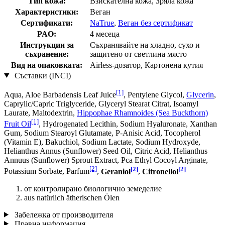
Тип кожа:
Взискателна кожа, Зряла кожа
Характеристики:
Веган
Сертификати:
NaTrue
,
Веган без сертификат
PAO:
4 месеца
Инструкции за
Съхранявайте на хладно, сухо и
съхранение:
защитено от светлина място
Вид на опаковката:
Airless-дозатор, Картонена кутия
Съставки (INCI)
[1]
Aqua, Aloe Barbadensis Leaf Juice
, Pentylene Glycol,
Glycerin
,
Caprylic/Capric Triglyceride, Glyceryl Stearat Citrat, Isoamyl
Laurate, Maltodextrin,
Hippophae Rhamnoides (Sea Buckthorn)
[1]
Fruit Oil
, Hydrogenated Lecithin, Sodium Hyaluronate, Xanthan
Gum, Sodium Stearoyl Glutamate, P-Anisic Acid, Tocopherol
(Vitamin E), Bakuchiol, Sodium Lactate, Sodium Hydroxyde,
Helianthus Annus (Sunflower) Seed Oil, Citric Acid, Helianthus
Annuus (Sunflower) Sprout Extract, Pca Ethyl Cocoyl Arginate,
[2]
[2]
[2]
Potassium Sorbate, Parfum
,
Geraniol
,
Citronellol
от контролирано биологично земеделие
aus natürlich ätherischen Ölen
Забележка от производителя
Правна информация