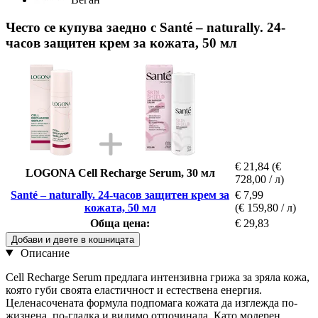
Често се купува заедно с Santé – naturally. 24-
часов защитен крем за кожата, 50 мл
€ 21,84
(€
LOGONA Cell Recharge Serum, 30 мл
728,00 / л)
Santé – naturally. 24-часов защитен крем за
€ 7,99
кожата, 50 мл
(€ 159,80 / л)
Обща цена:
€ 29,83
Добави и двете в кошницата
Описание
Cell Recharge Serum предлага интензивна грижа за зряла кожа,
която губи своята еластичност и естествена енергия.
Целенасочената формула подпомага кожата да изглежда по-
жизнена, по-гладка и видимо отпочинала. Като модерен