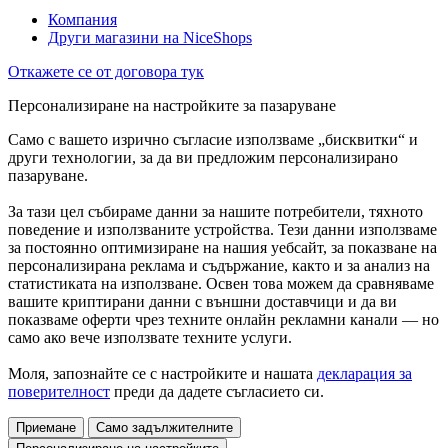
Компания
Други магазини на NiceShops
Откажете се от договора тук
Персонализиране на настройките за пазаруване
Само с вашето изрично съгласие използваме „бисквитки“ и
други технологии, за да ви предложим персонализирано
пазаруване.
За тази цел събираме данни за нашите потребители, тяхното
поведение и използваните устройства. Тези данни използваме
за постоянно оптимизиране на нашия уебсайт, за показване на
персонализирана реклама и съдържание, както и за анализ на
статистиката на използване. Освен това можем да сравняваме
вашите криптирани данни с външни доставчици и да ви
показваме оферти чрез техните онлайн рекламни канали — но
само ако вече използвате техните услуги.
Моля, запознайте се с настройките и нашата
декларация за
поверителност
преди да дадете съгласието си.
Приемане
Само задължителните