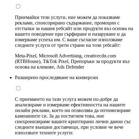
Приемайки тези услуги, ние можем да показваме
реклами, спонсорирано съдържание, промоции с
отстъпки за нашия уебсайт или продукти въз основа на
вашето поведение при сърфиране и пазаруване и да
измерваме успеха им. С ваше съгласие използваме
следните услуги от трети страни на този уебсайт:
Meta-Pixel, Microsoft Advertising, creativecdn.com
(RTBHouse), TikTok Pixel, Препоръки за продукти въз
основа на кликове, Ads Defender
Разширено проследяване на конверсии
С приемането на тази услуга можем по-добре да
анализираме и измерваме ефективността на нашите
онлайн реклами, което ни позволява да оптимизираме
кампаниите си. За да постигнем това, ние
синхронизираме вашите криптирани лични данни със
следните външни доставчици, при условие че вече
използвате техните услуги: