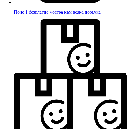
Поне 1 безплатна мостра към всяка поръчка