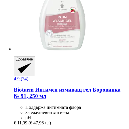
Добавяне
4.9 (34)
Bioturm
Интимен измиващ гел Боровинка
№ 91, 250 мл
Поддържа интимната флора
За ежедневна хигиена
рН
€ 11,99
(€ 47,96 / л)