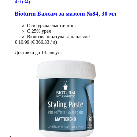
4.0 (34)
Bioturm
Балсам за мазоли №84, 30 мл
Осигурява еластичност
С 25% урея
Включва шпатула за нанасяне
€ 10,99
(€ 366,33 / л)
Доставка до 13. август