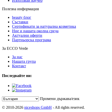
Използвай ваучер
Полезна информация
beauty блог
Съставки
Сертификати за натурална козметика
Ние и нашата околна среда
Актуални оферти
Партньорска програма
За ECCO Verde
За нас
Нашата група
Контакт
Последвайте ни:
Промени държава/език
© 2010-2026
niceshops GmbH
- All rights reserved.