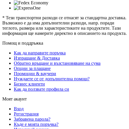
* Тези транспортни разходи се отнасят за стандартна доставка.
Възможно е да има допълнителни разходи, напр. поради
теглото, размера или характеристиките на продуктите. Тази
информация ще намерите директно в описанието на продукта.
Помощ и поддръжка
Как да направите поръчка
Изпращане & Доставка
Обратно връщане и възстановяване на сума
Опции за плащане
Промоции & ваучери
Нуждаете се от допълнителна помощ?
Бизнес клиенти
Как да ползвате профила си
Моят акаунт
Вход
Регистрация
Забравена парола?
Къде е моята поръчка?