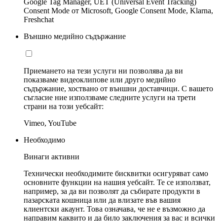
Google Tag Manager, UET (Universal Event Tracking)
Consent Mode от Microsoft, Google Consent Mode, Klarna,
Freshchat
Външно медийно съдържание
Приемането на тези услуги ни позволява да ви
показваме видеоклипове или друго медийно
съдържание, хоствано от външни доставчици. С вашето
съгласие ние използваме следните услуги на трети
страни на този уебсайт:
Vimeo, YouTube
Необходимо
Винаги активни
Технически необходимите бисквитки осигуряват само
основните функции на нашия уебсайт. Те се използват,
например, за да ви позволят да събирате продукти в
пазарската кошница или да влизате във вашия
клиентски акаунт. Това означава, че не е възможно да
направим каквито и да било заключения за вас и всички