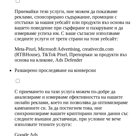
Приемайки тези услуги, ние можем да показваме
реклами, спонсорирано съдържание, промоции с
отстъпки за нашия уебсайт или продукти въз основа на
вашето поведение при сърфиране и пазаруване и да
измерваме успеха им. С ваше съгласие използваме
следните услуги от трети страни на този уебсайт:
Meta-Pixel, Microsoft Advertising, creativecdn.com
(RTBHouse), TikTok Pixel, Препоръки за продукти въз
основа на кликове, Ads Defender
Разширено проследяване на конверсии
С приемането на тази услуга можем по-добре да
анализираме и измерваме ефективността на нашите
онлайн реклами, което ни позволява да оптимизираме
кампаниите си. За да постигнем това, ние
синхронизираме вашите криптирани лични данни със
следните външни доставчици, при условие че вече
използвате техните услуги:
Google Ads