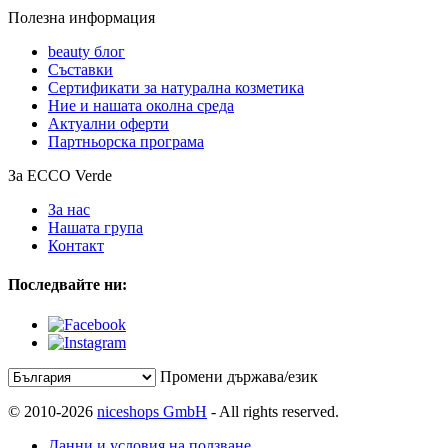
Полезна информация
beauty блог
Съставки
Сертификати за натурална козметика
Ние и нашата околна среда
Актуални оферти
Партньорска програма
За ECCO Verde
За нас
Нашата група
Контакт
Последвайте ни:
Промени държава/език
© 2010-2026
niceshops GmbH
- All rights reserved.
Данни и условия на ползване