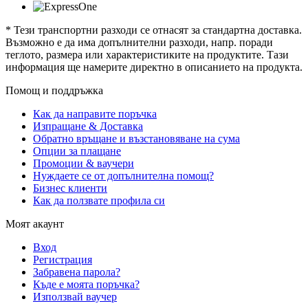
* Тези транспортни разходи се отнасят за стандартна доставка.
Възможно е да има допълнителни разходи, напр. поради
теглото, размера или характеристиките на продуктите. Тази
информация ще намерите директно в описанието на продукта.
Помощ и поддръжка
Как да направите поръчка
Изпращане & Доставка
Обратно връщане и възстановяване на сума
Опции за плащане
Промоции & ваучери
Нуждаете се от допълнителна помощ?
Бизнес клиенти
Как да ползвате профила си
Моят акаунт
Вход
Регистрация
Забравена парола?
Къде е моята поръчка?
Използвай ваучер