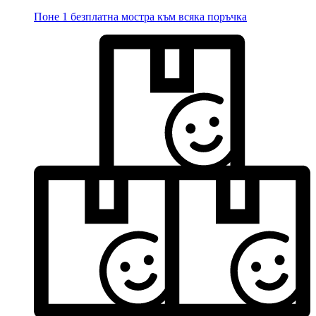
Поне 1 безплатна мостра към всяка поръчка