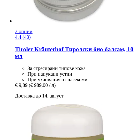
2 опции
4.4 (43)
Tiroler Kräuterhof
Тиролски био балсам, 10
мл
За стресирани типове кожа
При напукани устни
При ухапвания от насекоми
€ 9,89
(€ 989,00 / л)
Доставка до 14. август