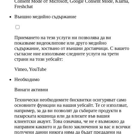
Consent Mode от Microsoft, Google Consent Mode, Klarna,
Freshchat
Външно медийно съдържание
Приемането на тези услуги ни позволява да ви
показваме видеоклипове или друго медийно
съдържание, хоствано от външни доставчици. С вашето
съгласие ние използваме следните услуги на трети
страни на този уебсайт:
Vimeo, YouTube
Необходимо
Винаги активни
Технически необходимите бисквитки осигуряват само
основните функции на нашия уебсайт. Те се използват,
например, за да ви позволят да събирате продукти в
пазарската кошница или да влизате във вашия
клиентски акаунт. Това означава, че не е възможно да
направим каквито и да било заключения за вас и всички
получени данни никога няма да бъдат предадени на