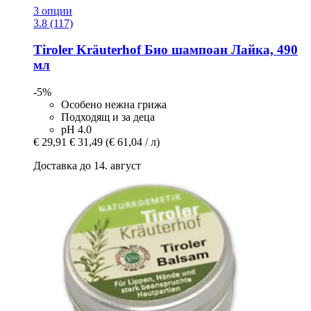
3 опции
3.8 (117)
Tiroler Kräuterhof
Био шампоан Лайка, 490
мл
-5%
Особено нежна грижа
Подходящ и за деца
pH 4.0
€ 29,91
€ 31,49
(€ 61,04 / л)
Доставка до 14. август