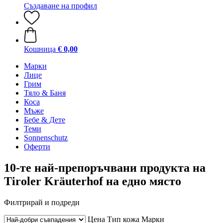
Създаване на профил
Кошница
€ 0,00
Марки
Лице
Грим
Тяло & Баня
Коса
Мъже
Бебе & Дете
Теми
Sonnenschutz
Оферти
10-те най-препоръчвани продукта на
Tiroler Kräuterhof на едно място
Филтрирай и подреди
Цена
Тип кожа
Марки