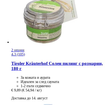
2 опции
4.3 (105)
Tiroler Kräuterhof
Солен пилинг с розмарин,
180 г
За кожата и аурата
Идеален за след сауната
1-2 пъти седмично
€ 9,89
(€ 54,94 / кг)
Доставка до 14. август