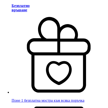
Безплатно
връщане
Поне 1 безплатна мостра към всяка поръчка