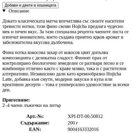
Добави и двете в кошницата
Описание
Докато класическата матча впечатлява със своите наситени
тревисти нотки, този фино смлян Hojicha предлага чудесно
мек и печен вкус. За тази специална рецепта чаените листа се
изпичат внимателно, което създава приятно ядков аромат и
забележителна вкусовa дълбочина.
Фина нотка кокосова захар от кокосов цвят допълва
композицията с деликатна сладост. Финият прах от
контролирано биологично земеделие се разтваря лесно и се
комбинира отлично както с краве мляко, така и с растителни
алтернативи. Независимо дали като кремообразно Hojicha
Latte, добавка към смути, модерни закуски в купа или
креативни десерти – това е универсално удоволствие за всеки
ден.
Приготвяне:
2–4 чаени лъжички на литър
Арт.-№:
XPI-DT-00-50812
Съдържание:
200 г
EAN:
9004163332016