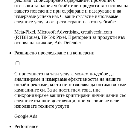
реклами, спонсорирано съдържание, промоции с
отстъпки за нашия уебсайт или продукти въз основа на
вашето поведение при сърфиране и пазаруване и да
измерваме успеха им. С ваше съгласие използваме
следните услуги от трети страни на този уебсайт:
Meta-Pixel, Microsoft Advertising, creativecdn.com
(RTBHouse), TikTok Pixel, Препоръки за продукти въз
основа на кликове, Ads Defender
Разширено проследяване на конверсии
С приемането на тази услуга можем по-добре да
анализираме и измерваме ефективността на нашите
онлайн реклами, което ни позволява да оптимизираме
кампаниите си. За да постигнем това, ние
синхронизираме вашите криптирани лични данни със
следните външни доставчици, при условие че вече
използвате техните услуги:
Google Ads
Performance