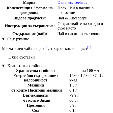
Марка:
Demmers Teehaus
Консистенция / форма на
Прах, Чай в насипно
дозировка:
състояние
Видове продукти:
Чай & Аксесоари
Съхранявайте на хладно и
Инструкции за съхранение:
сухо място
Съдържание (чай):
Чай в насипно състояние
Съдържание
[1]
[1]
Матча зелен чай на прах
, захар от кокосов цвят
био съставки
Хранителна стойност
Хранителна стойност
на 100 мл
Енергийно съдържание /
1536,01 / 366,87 kJ /
калоричност
ккал
Мазнини
1,3 г
от които Наситени мазнини
0,1 г
Въглехидрати
79,9 г
от които Захар
66,3 г
Протеини
5,9 г
Сол
0,1 г