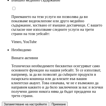
Външно медийно съдържание
Приемането на тези услуги ни позволява да ви
показваме видеоклипове или друго медийно
съдържание, хоствано от външни доставчици. С вашето
съгласие ние използваме следните услуги на трети
страни на този уебсайт:
Vimeo, YouTube
Необходимо
Винаги активни
Технически необходимите бисквитки осигуряват само
основните функции на нашия уебсайт. Те се използват,
например, за да ви позволят да събирате продукти в
пазарската кошница или да влизате във вашия
клиентски акаунт. Това означава, че не е възможно да
направим каквито и да било заключения за вас и всички
получени данни никога няма да бъдат предадени на
трети страни.
Запаметяване на настройките
Приемане