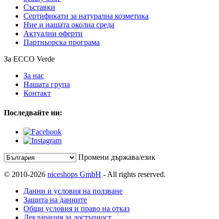
Съставки
Сертификати за натурална козметика
Ние и нашата околна среда
Актуални оферти
Партньорска програма
За ECCO Verde
За нас
Нашата група
Контакт
Последвайте ни:
Промени държава/език
© 2010-2026
niceshops GmbH
- All rights reserved.
Данни и условия на ползване
Защита на данните
Общи условия и право на отказ
Декларация за достъпност