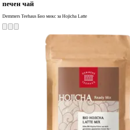
печен чай
Demmers Teehaus Био микс за Hojicha Latte