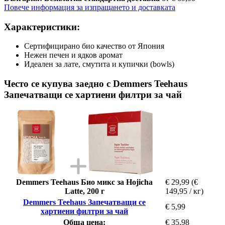
Повече информация за изпращането и доставката
Характеристики:
Сертифицирано био качество от Япония
Нежен печен и ядков аромат
Идеален за лате, смутита и купички (bowls)
Често се купува заедно с Demmers Teehaus
Запечатващи се хартиени филтри за чай
Demmers Teehaus Био микс за Hojicha
€ 29,99
(€
Latte, 200 г
149,95 / кг)
Demmers Teehaus Запечатващи се
€ 5,99
хартиени филтри за чай
Обща цена:
€ 35,98