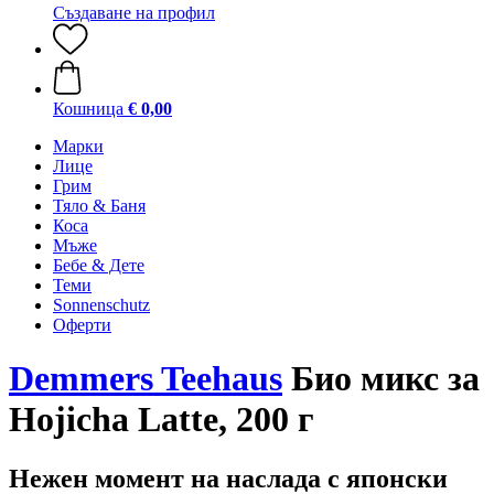
Създаване на профил
Кошница
€ 0,00
Марки
Лице
Грим
Тяло & Баня
Коса
Мъже
Бебе & Дете
Теми
Sonnenschutz
Оферти
Demmers Teehaus
Био микс за
Hojicha Latte, 200 г
Нежен момент на наслада с японски