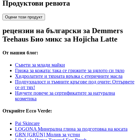
Продуктови ревюта
Оцени този продукт
рецензии на български за Demmers
Teehaus Био микс за Hojicha Latte
От нашия блог:
Съвети за млади майки
Грижа за кожата: така се грижите за цялото си тяло
Хидролатите и тяхната връзка с етеричните масла
Подпухналост и тъмните кръгове под очите: Оттървете
се от тях!
Научете повече за сертификатите за натурална
козметика
Открийте Ecco Verde:
Pai Skincare
LOGONA Минерална глина за подготовка на косата
GRN [GRÜN] Молив за устни