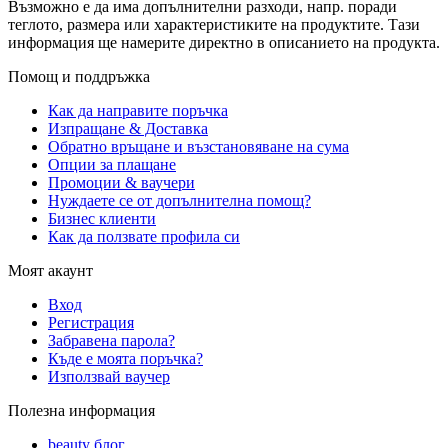
Възможно е да има допълнителни разходи, напр. поради
теглото, размера или характеристиките на продуктите. Тази
информация ще намерите директно в описанието на продукта.
Помощ и поддръжка
Как да направите поръчка
Изпращане & Доставка
Обратно връщане и възстановяване на сума
Опции за плащане
Промоции & ваучери
Нуждаете се от допълнителна помощ?
Бизнес клиенти
Как да ползвате профила си
Моят акаунт
Вход
Регистрация
Забравена парола?
Къде е моята поръчка?
Използвай ваучер
Полезна информация
beauty блог