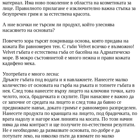
материал. Има ново поколение в областта на козметиката за
лице. Правилното прилагане е изключително важна стъпка за
безупречен грим и за естествена красота.
А ние всички не търсим ли продукт, който улеснява
насасянето на основата?
Повечето хора търсят покриваща основа, която придава на
кожата Ви равномерен тен. С гъби Velvet всичко е възможно!
Velvet гъбата е естествена гъба от басейна на Адриатическо
море. В мокро състояниетой е много нежна и прави кожата
кадифено мека.
Употребата е много лесна:
Дръжте гъбата под водата и я навлажнете. Нанесете малко
количество от основата на гърба на ръката и топнете гъбата в
нея. След това нанесете върху лицето на ключови точки, като
челото, носа, брадичката и скулите. При нанасяне е важно да
се започне от средата на лицето и след това да бавно се
предвижвате навън, докато гримът е равномерно разпределен.
Нанесете продукта по краищата на лицето, под брадичката, по
врата надолу и нагоре към линията на косата. По този начин
няма да има контраст и ще получите по-естествени резултати.
Не е необходимо да размазвате основата, по-добре е да
потупате леко, на няколко пъти да взимате по малко