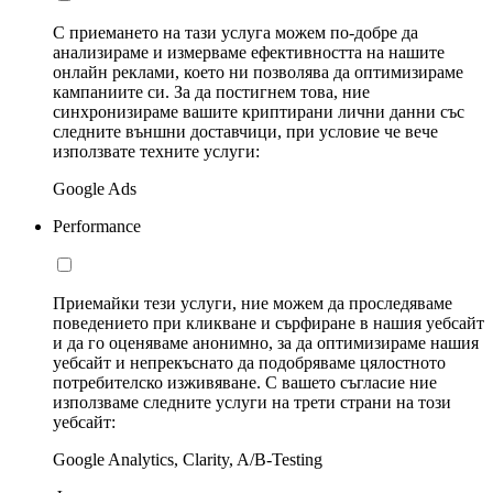
С приемането на тази услуга можем по-добре да
анализираме и измерваме ефективността на нашите
онлайн реклами, което ни позволява да оптимизираме
кампаниите си. За да постигнем това, ние
синхронизираме вашите криптирани лични данни със
следните външни доставчици, при условие че вече
използвате техните услуги:
Google Ads
Performance
Приемайки тези услуги, ние можем да проследяваме
поведението при кликване и сърфиране в нашия уебсайт
и да го оценяваме анонимно, за да оптимизираме нашия
уебсайт и непрекъснато да подобряваме цялостното
потребителско изживяване. С вашето съгласие ние
използваме следните услуги на трети страни на този
уебсайт:
Google Analytics, Clarity, A/B-Testing