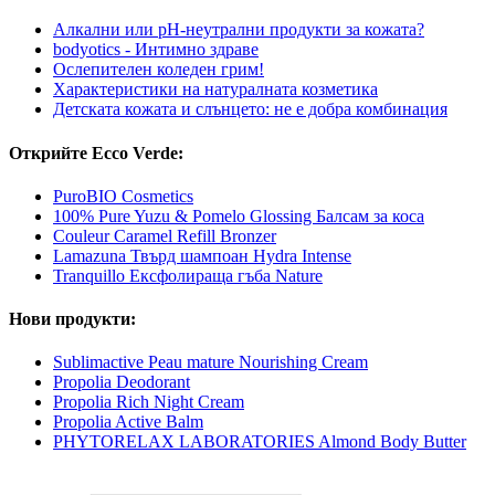
Алкални или рН-неутрални продукти за кожата?
bodyotics - Интимно здраве
Ослепителен коледен грим!
Характеристики на натуралната козметика
Детската кожата и слънцето: не е добра комбинация
Открийте Ecco Verde:
PuroBIO Cosmetics
100% Pure Yuzu & Pomelo Glossing Балсам за коса
Couleur Caramel Refill Bronzer
Lamazuna Твърд шампоан Hydra Intense
Tranquillo Ексфолираща гъба Nature
Нови продукти:
Sublimactive Peau mature Nourishing Cream
Propolia Deodorant
Propolia Rich Night Cream
Propolia Active Balm
PHYTORELAX LABORATORIES Almond Body Butter