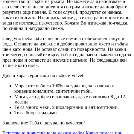
количество от гърба на ръката. Но можете да я използвате и
ако вече сте нанесли дневния си грим и искате да подобрите
резултата още повече. В този случай, продуктът се нанася,
както е описано. Излишъкът може да се отстрани внимателно,
за да не изглежда изкуствено. Кожата Ви изглежда по-гладка,
по-сияйна и натурално свежа.
След употреба гъбата лесно се измива с обикновен сапун и
вода. Оставете да изсъхне в добре проветриво място и гъбата
ще е като нова. Не остават следи по повърхността. На всеки
три месеца нанасяйте върху гъбата една чаена лъжичка сода за
през ноща и оставете да изсъхне напълно. На следващия ден
тя ще е като нова.
Други характеристики на гъбите Velvet:
Морските гъби са 100% натурални, за разлика от
конвенционалните, синтетични гъби.
Могат, ако добре се изплакват, да се използват 8 до 12
месеца .
Те са много меки, хипоалергенни и антисептични.
Те са биоразградими.
Заключение: Гъба с натурално качество!
Естествено почистване на меката мебел
Какво помага при