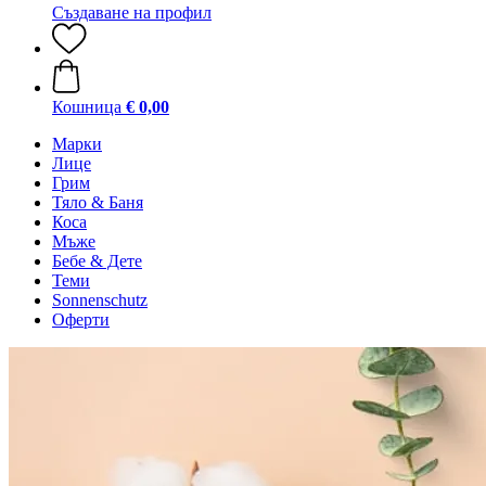
Създаване на профил
Кошница
€ 0,00
Марки
Лице
Грим
Тяло & Баня
Коса
Мъже
Бебе & Дете
Теми
Sonnenschutz
Оферти