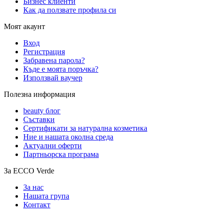
Бизнес клиенти
Как да ползвате профила си
Моят акаунт
Вход
Регистрация
Забравена парола?
Къде е моята поръчка?
Използвай ваучер
Полезна информация
beauty блог
Съставки
Сертификати за натурална козметика
Ние и нашата околна среда
Актуални оферти
Партньорска програма
За ECCO Verde
За нас
Нашата група
Контакт