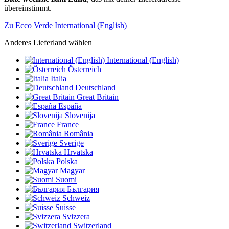
übereinstimmt.
Zu Ecco Verde International (English)
Anderes Lieferland wählen
International (English)
Österreich
Italia
Deutschland
Great Britain
España
Slovenija
France
România
Sverige
Hrvatska
Polska
Magyar
Suomi
България
Schweiz
Suisse
Svizzera
Switzerland