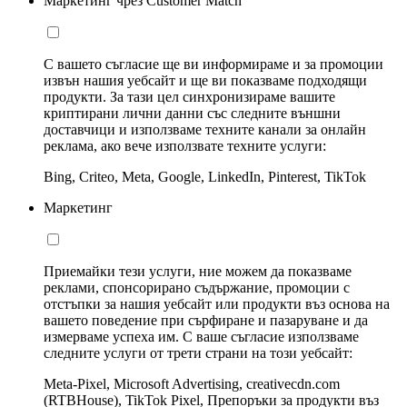
Маркетинг чрез Customer Match
С вашето съгласие ще ви информираме и за промоции
извън нашия уебсайт и ще ви показваме подходящи
продукти. За тази цел синхронизираме вашите
криптирани лични данни със следните външни
доставчици и използваме техните канали за онлайн
реклама, ако вече използвате техните услуги:
Bing, Criteo, Meta, Google, LinkedIn, Pinterest, TikTok
Маркетинг
Приемайки тези услуги, ние можем да показваме
реклами, спонсорирано съдържание, промоции с
отстъпки за нашия уебсайт или продукти въз основа на
вашето поведение при сърфиране и пазаруване и да
измерваме успеха им. С ваше съгласие използваме
следните услуги от трети страни на този уебсайт:
Meta-Pixel, Microsoft Advertising, creativecdn.com
(RTBHouse), TikTok Pixel, Препоръки за продукти въз