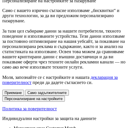
Персонализиране на настройките за пазаруване
Само с вашето изрично съгласие използваме „бисквитки“ и
други технологии, за да ви предложим персонализирано
пазаруване.
За тази цел събираме данни за нашите потребители, тяхното
поведение и използваните устройства. Тези данни използваме
за постоянно оптимизиране на нашия уебсайт, за показване на
персонализирана реклама и съдържание, както и за анализ на
статистиката на използване. Освен това можем да сравняваме
вашите криптирани данни с външни доставчици и да ви
показваме оферти чрез техните онлайн рекламни канали — но
само ако вече използвате техните услуги.
Моля, запознайте се с настройките и нашата
декларация за
поверителност
преди да дадете съгласието си.
Приемане
Само задължителните
Персонализиране на настройките
Политика за поверителност
Индивидуални настройки за защита на данните