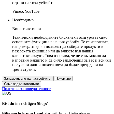
страни на този уебсайт:
Vimeo, YouTube
Необходимо
Винаги активни
Технически необходимите бисквитки осигуряват само
основните функции на нашия уебсайт. Те се използват,
например, за да ви позволят да събирате продукти в
пазарската кошница или да влизате във вашия
клиентски акаунт. Това означава, че не е възможно да
направим каквито и да било заключения за вас и всички
получени данни никога няма да бъдат предадени на
трети страни.
Запаметяване на настройките
Приемане
Само задължителните
Политика за поверителност
Bist du im richtigen Shop?
Bitte wechsle zum Land
, das mit deiner Lieferadresse