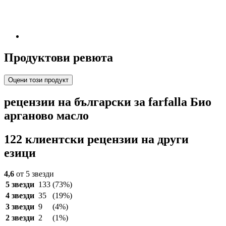
Продуктови ревюта
Оцени този продукт
рецензии на български за farfalla Био
арганово масло
122 клиентски рецензии на други
езици
4,6
от 5 звезди
5 звезди
133
(73%)
4 звезди
35
(19%)
3 звезди
9
(4%)
2 звезди
2
(1%)