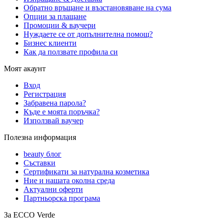
Обратно връщане и възстановяване на сума
Опции за плащане
Промоции & ваучери
Нуждаете се от допълнителна помощ?
Бизнес клиенти
Как да ползвате профила си
Моят акаунт
Вход
Регистрация
Забравена парола?
Къде е моята поръчка?
Използвай ваучер
Полезна информация
beauty блог
Съставки
Сертификати за натурална козметика
Ние и нашата околна среда
Актуални оферти
Партньорска програма
За ECCO Verde