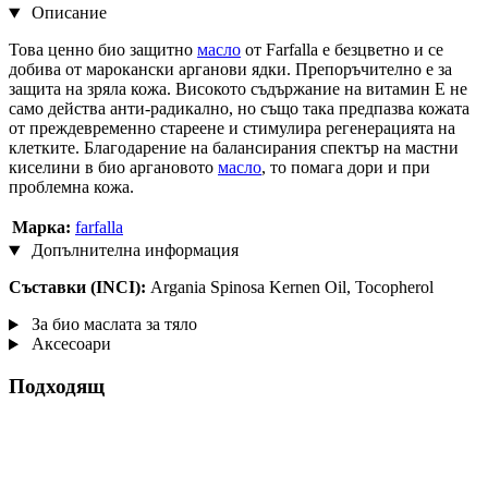
Описание
Това ценно био защитно
масло
от Farfalla е безцветно и се
добива от марокански арганови ядки. Препоръчително е за
защита на зряла кожа. Високото съдържание на витамин Е не
само действа анти-радикално, но също така предпазва кожата
от преждевременно стареене и стимулира регенерацията на
клетките. Благодарение на балансирания спектър на мастни
киселини в био аргановото
масло
, то помага дори и при
проблемна кожа.
Марка:
farfalla
Допълнителна информация
Съставки (INCI):
Argania Spinosa Kernen Oil, Tocopherol
За био маслата за тяло
Аксесоари
Подходящ