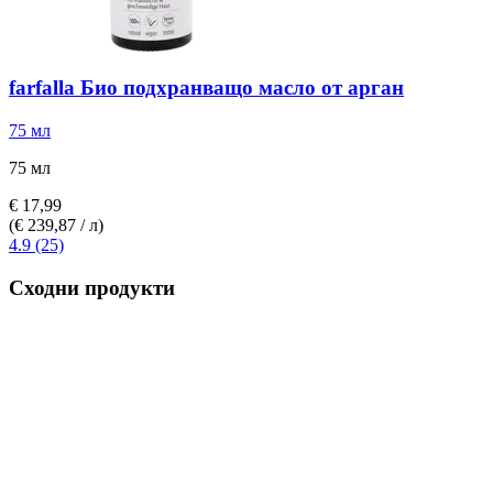
farfalla
Био подхранващо масло от арган
75 мл
75 мл
€ 17,99
(€ 239,87 / л)
4.9 (25)
Сходни продукти