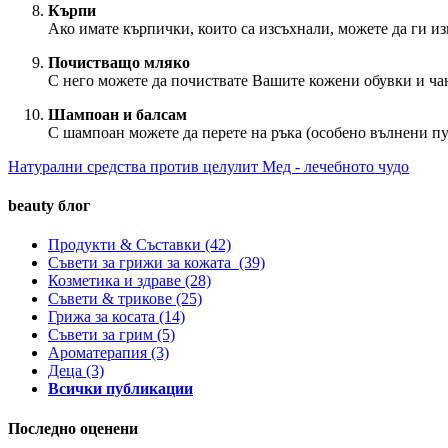
Кърпи
Ако имате кърпички, които са изсъхнали, можете да ги из
Почистващо мляко
С него можете да почиствате Вашите кожени обувки и чан
Шампоан и балсам
С шампоан можете да перете на ръка (особено вълнени пу
Натурални средства против целулит
Мед - лечебното чудо
beauty блог
Продукти & Съставки
(42)
Съвети за грижи за кожата
(39)
Козметика и здраве
(28)
Съвети & трикове
(25)
Грижа за косата
(14)
Съвети за грим
(5)
Ароматерапия
(3)
Деца
(3)
Всички публикации
Последно оценени