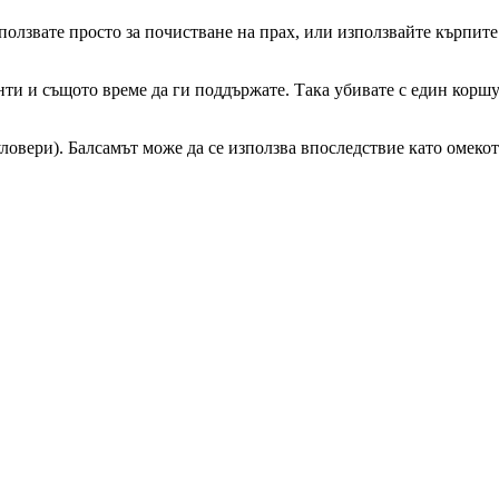
ползвате просто за почистване на прах, или използвайте кърпит
ти и същото време да ги поддържате. Така убивате с един коршум
ловери). Балсамът може да се използва впоследствие като омекот