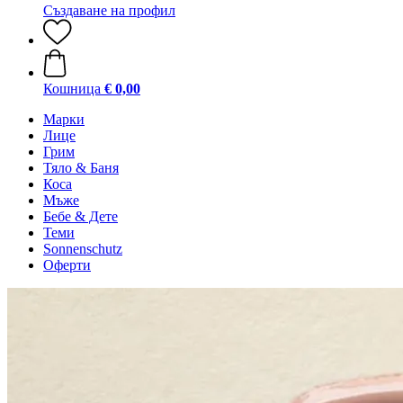
Създаване на профил
Кошница
€ 0,00
Марки
Лице
Грим
Тяло & Баня
Коса
Мъже
Бебе & Дете
Теми
Sonnenschutz
Оферти