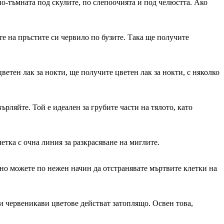
по-тъмната под скулите, по слепоочията и под челюстта. Ако
те на пръстите си червило по бузите. Така ще получите
етен лак за нокти, ще получите цветен лак за нокти, с няколко
ърляйте. Той е идеален за грубите части на тялото, като
етка с очна линия за разкрасяване на миглите.
ично можете по нежен начин да отстранявате мъртвите клетки на
и червеникави цветове действат затоплящо. Освен това,