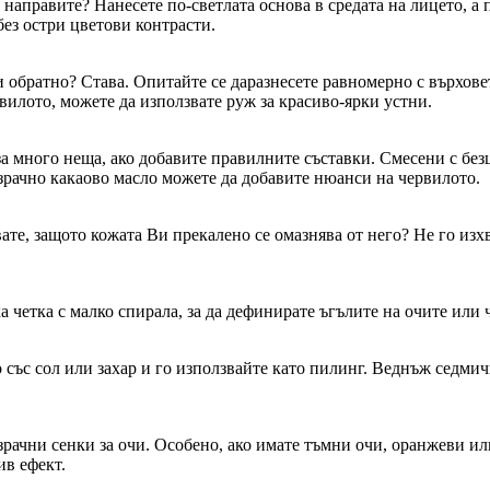
аправите? Нанесете по-светлата основа в средата на лицето, а 
без остри цветови контрасти.
и обратно? Става. Опитайте се даразнесете равномерно с върхове
ервилото, можете да използвате руж за красиво-ярки устни.
 много неща, ако добавите правилните съставки. Смесени с безцв
озрачно какаово масло можете да добавите нюанси на червилото.
те, защото кожата Ви прекалено се омазнява от него? Не го изхв
 четка с малко спирала, за да дефинирате ъгълите на очите или ч
го със сол или захар и го използвайте като пилинг. Веднъж седм
зрачни сенки за очи. Особено, ако имате тъмни очи, оранжеви ил
ив ефект.