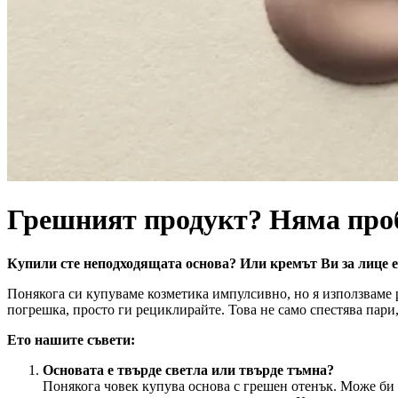
Грешният продукт? Няма про
Купили сте неподходящата основа? Или кремът Ви за лице е
Понякога си купуваме козметика импулсивно, но я използваме р
погрешка, просто ги рециклирайте. Това не само спестява пари, 
Ето нашите съвети:
Основата е твърде светла или твърде тъмна?
Понякога човек купува основа с грешен отенък. Може би я