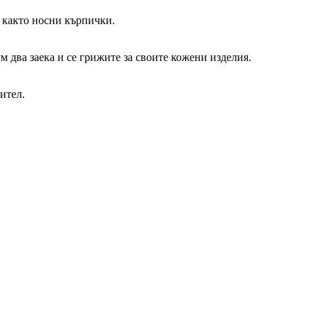
е както носни кърпички.
 два заека и се грижите за своите кожени изделия.
ител.