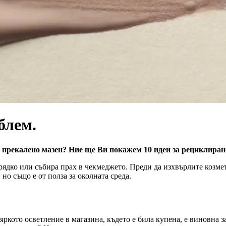
блем.
 прекалено мазен? Ние ще Ви покажем 10 идеи за рециклиране
ядко или събира прах в чекмеджето. Преди да изхвърлите козмет
но също е от полза за околната среда.
ркото осветление в магазина, където е била купена, е виновна за