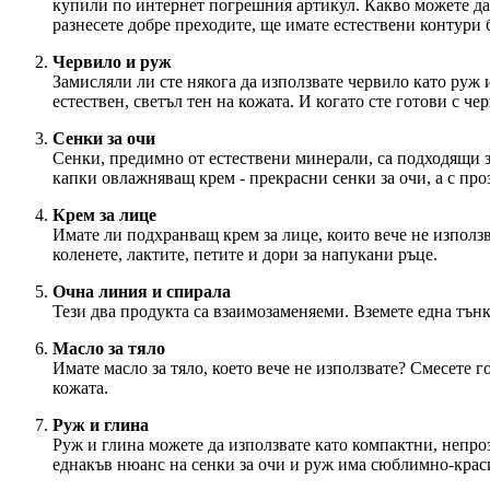
купили по интернет погрешния артикул. Какво можете да н
разнесете добре преходите, ще имате естествени контури 
Червило и руж
Замисляли ли сте някога да използвате червило като руж 
естествен, светъл тен на кожата. И когато сте готови с ч
Сенки за очи
Сенки, предимно от естествени минерали, са подходящи за
капки овлажняващ крем - прекрасни сенки за очи, а с пр
Крем за лице
Имате ли подхранващ крем за лице, които вече не използва
коленете, лактите, петите и дори за напукани ръце.
Очна линия и спирала
Тези два продукта са взаимозаменяеми. Вземете една тънка
Масло за тяло
Имате масло за тяло, което вече не използвате? Смесете 
кожата.
Руж и глина
Руж и глина можете да използвате като компактни, непро
еднакъв нюанс на сенки за очи и руж има сюблимно-крас