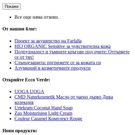
Покажи
Все още няма отзиви.
От нашия блог:
Проект за акушерство на Farfalla
HEJ ORGANIC Sensitive за чувствителна кожа
Подпухналост и тъмните кръгове под очите: Оттървете
се от тях!
Слънцезащита: погрижете се за кожата си
Алуминий в козметичните продукти
Открийте Ecco Verde:
UOGA UOGA
CMD Naturkosmetik Масло от чаено дърво Дива
колекция
Urtekram Coconut Hand Soap
Zao Moisturising Light Cream
Couleur Caramel Комплект Rouge
Нови продукти: