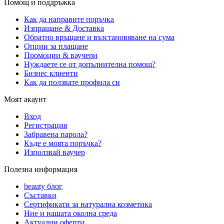
Помощ и поддръжка
Как да направите поръчка
Изпращане & Доставка
Обратно връщане и възстановяване на сума
Опции за плащане
Промоции & ваучери
Нуждаете се от допълнителна помощ?
Бизнес клиенти
Как да ползвате профила си
Моят акаунт
Вход
Регистрация
Забравена парола?
Къде е моята поръчка?
Използвай ваучер
Полезна информация
beauty блог
Съставки
Сертификати за натурална козметика
Ние и нашата околна среда
Актуални оферти