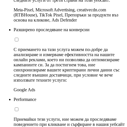
следните услуги от трети страни на този уебсайт:
Meta-Pixel, Microsoft Advertising, creativecdn.com
(RTBHouse), TikTok Pixel, Препоръки за продукти въз
основа на кликове, Ads Defender
Разширено проследяване на конверсии
С приемането на тази услуга можем по-добре да
анализираме и измерваме ефективността на нашите
онлайн реклами, което ни позволява да оптимизираме
кампаниите си. За да постигнем това, ние
синхронизираме вашите криптирани лични данни със
следните външни доставчици, при условие че вече
използвате техните услуги:
Google Ads
Performance
Приемайки тези услуги, ние можем да проследяваме
поведението при кликване и сърфиране в нашия уебсайт