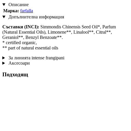
Описание
Марка:
farfalla
Допълнителна информация
Съставки (INCI):
Simmondis Chinensis Seed Oil*, Parfum
(Natural Essential Oils), Limonene**, Linalool**, Citral**,
Geraniol**, Benzyl Benzoate**.
* certified organic,
** part of natural essential oils
За линията intense frangipani
Аксесоари
Подходящ