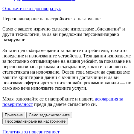
Откажете се от договора тук
Персонализиране на настройките за пазаруване
Само с вашето изрично съгласие използваме „бисквитки“ и
други технологии, за да ви предложим персонализирано
пазаруване.
За тази цел събираме данни за нашите потребители, тяхното
поведение и използваните устройства. Тези данни използваме
за постоянно оптимизиране на нашия уебсайт, за показване на
персонализирана реклама и съдържание, както и за анализ на
статистиката на използване. Освен това можем да сравняваме
вашите криптирани данни с външни доставчици и да ви
показваме оферти чрез техните онлайн рекламни канали — но
само ако вече използвате техните услуги.
Моля, запознайте се с настройките и нашата
декларация за
поверителност
преди да дадете съгласието си.
Приемане
Само задължителните
Персонализиране на настройките
Политика за поверителност