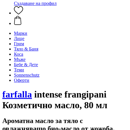
Създаване на профил
Марки
Лице
Грим
Тяло & Баня
Коса
Мъже
Бебе & Дете
Теми
Sonnenschutz
Оферти
farfalla
intense frangipani
Козметично масло, 80 мл
Ароматна масло за тяло с
овлажняващо био-масло от жожоба.