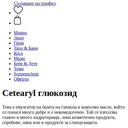
Създаване на профил
Марки
Лице
Грим
Тяло & Баня
Коса
Мъже
Бебе & Дете
Теми
Sonnenschutz
Оферти
Cetearyl глюкозид
Това е емулгатор на базата на глюкоза и кокосово масло, който
се понася много добре и е некомедогенен. Той се използва
главно в много хидратиращи, леки козметични продукти,
спрейове, пяна или в продукти за слънцезащита.