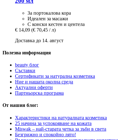
200 мл
За портокалова кора
Идеален за масажи
С конски кестен и центела
€ 14,09
(€ 70,45 / л)
Доставка до 14. август
Полезна информация
beauty блог
Съставки
Сертификати за натурална козметика
Ние и нашата околна среда
Актуални оферти
Партньорска програма
От нашия блог:
Характеристики на натуралната козметика
25 начина за успокояване на кожата
Miswak – най-старата четка за зъби в света
Безгрижно и спокойно лято!