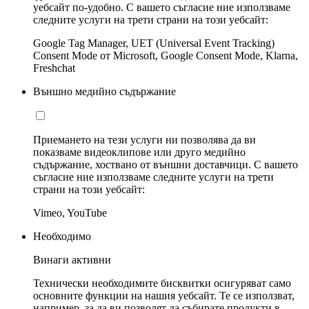
уебсайт по-удобно. С вашето съгласие ние използваме
следните услуги на трети страни на този уебсайт:
Google Tag Manager, UET (Universal Event Tracking)
Consent Mode от Microsoft, Google Consent Mode, Klarna,
Freshchat
Външно медийно съдържание
Приемането на тези услуги ни позволява да ви
показваме видеоклипове или друго медийно
съдържание, хоствано от външни доставчици. С вашето
съгласие ние използваме следните услуги на трети
страни на този уебсайт:
Vimeo, YouTube
Необходимо
Винаги активни
Технически необходимите бисквитки осигуряват само
основните функции на нашия уебсайт. Те се използват,
например, за да ви позволят да събирате продукти в