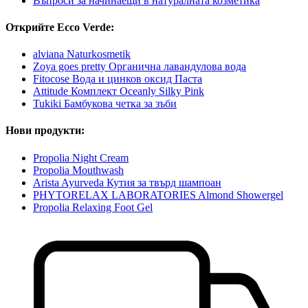
Въпроси за начинаещи в натуралната козметика
Открийте Ecco Verde:
alviana Naturkosmetik
Zoya goes pretty Органична лавандулова вода
Fitocose Вода и цинков оксид Паста
Attitude Комплект Oceanly Silky Pink
Tukiki Бамбукова четка за зъби
Нови продукти:
Propolia Night Cream
Propolia Mouthwash
Arista Ayurveda Кутия за твърд шампоан
PHYTORELAX LABORATORIES Almond Showergel
Propolia Relaxing Foot Gel