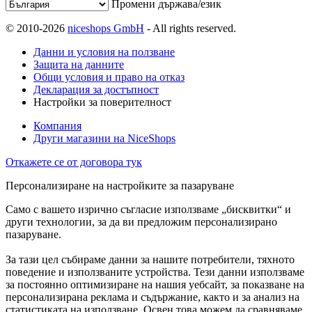
Промени държава/език
© 2010-2026
niceshops GmbH
- All rights reserved.
Данни и условия на ползване
Защита на данните
Общи условия и право на отказ
Декларация за достъпност
Настройки за поверителност
Компания
Други магазини на NiceShops
Откажете се от договора тук
Персонализиране на настройките за пазаруване
Само с вашето изрично съгласие използваме „бисквитки“ и
други технологии, за да ви предложим персонализирано
пазаруване.
За тази цел събираме данни за нашите потребители, тяхното
поведение и използваните устройства. Тези данни използваме
за постоянно оптимизиране на нашия уебсайт, за показване на
персонализирана реклама и съдържание, както и за анализ на
статистиката на използване. Освен това можем да сравняваме