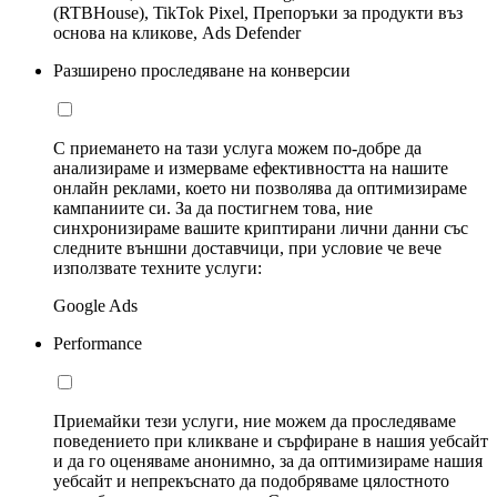
(RTBHouse), TikTok Pixel, Препоръки за продукти въз
основа на кликове, Ads Defender
Разширено проследяване на конверсии
С приемането на тази услуга можем по-добре да
анализираме и измерваме ефективността на нашите
онлайн реклами, което ни позволява да оптимизираме
кампаниите си. За да постигнем това, ние
синхронизираме вашите криптирани лични данни със
следните външни доставчици, при условие че вече
използвате техните услуги:
Google Ads
Performance
Приемайки тези услуги, ние можем да проследяваме
поведението при кликване и сърфиране в нашия уебсайт
и да го оценяваме анонимно, за да оптимизираме нашия
уебсайт и непрекъснато да подобряваме цялостното