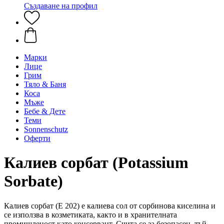
Създаване на профил
Марки
Лице
Грим
Тяло & Баня
Коса
Мъже
Бебе & Дете
Теми
Sonnenschutz
Оферти
Калиев сорбат (Potassium
Sorbate)
Калиев сорбат (Е 202) е калиева сол от сорбинова киселина и
се използва в козметиката, както и в хранителната
промишленост като консервант. Счита се за безопасен, тъй