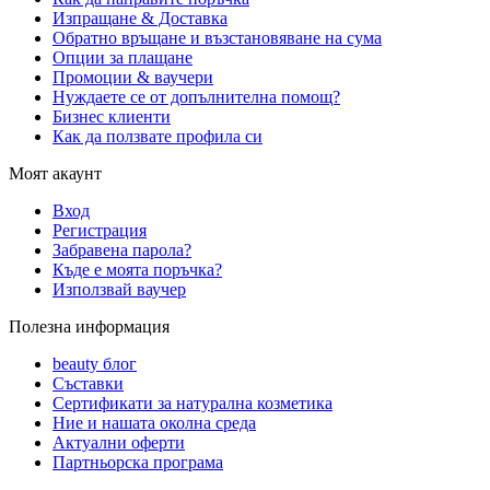
Изпращане & Доставка
Обратно връщане и възстановяване на сума
Опции за плащане
Промоции & ваучери
Нуждаете се от допълнителна помощ?
Бизнес клиенти
Как да ползвате профила си
Моят акаунт
Вход
Регистрация
Забравена парола?
Къде е моята поръчка?
Използвай ваучер
Полезна информация
beauty блог
Съставки
Сертификати за натурална козметика
Ние и нашата околна среда
Актуални оферти
Партньорска програма