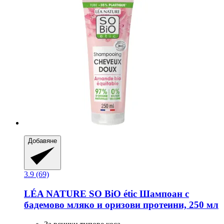
Добавяне
3.9 (69)
LÉA NATURE SO BiO étic
Шампоан с
бадемово мляко и оризови протеини, 250 мл