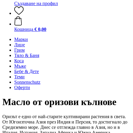
Създаване на профил
Кошница
€ 0,00
Марки
Лице
Грим
Тяло & Баня
Коса
Мъже
Бебе & Дете
Теми
Sonnenschutz
Оферти
Масло от оризови кълнове
Оризът е едно от най-старите култивирани растения в света.
От Югоизточна Азия през Индия и Персия, то достигнало до
Средиземно море. Днес се отглежда главно в Азия, но и в
Италия, Испания, Западна Африка и Южна Америка.