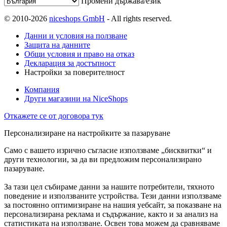
Промени държава/език
© 2010-2026
niceshops GmbH
- All rights reserved.
Данни и условия на ползване
Защита на данните
Общи условия и право на отказ
Декларация за достъпност
Настройки за поверителност
Компания
Други магазини на NiceShops
Откажете се от договора тук
Персонализиране на настройките за пазаруване
Само с вашето изрично съгласие използваме „бисквитки“ и
други технологии, за да ви предложим персонализирано
пазаруване.
За тази цел събираме данни за нашите потребители, тяхното
поведение и използваните устройства. Тези данни използваме
за постоянно оптимизиране на нашия уебсайт, за показване на
персонализирана реклама и съдържание, както и за анализ на
статистиката на използване. Освен това можем да сравняваме