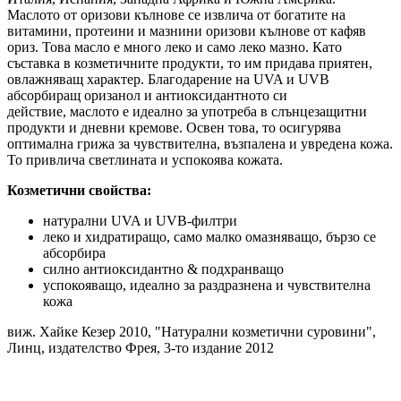
Маслото от оризови кълнове се извлича от богатите на
витамини, протеини и мазнини оризови кълнове от кафяв
ориз. Това масло е много леко и само леко мазно. Като
съставка в козметичните продукти, то им придава приятен,
овлажняващ характер. Благодарение на UVA и UVB
абсорбиращ оризанол и антиоксидантното си
действие, маслото е идеално за употреба в слънцезащитни
продукти и дневни кремове. Освен това, то осигурява
оптимална грижа за чувствителна, възпалена и увредена кожа.
То привлича светлината и успокоява кожата.
Козметични свойства:
натурални UVA и UVB-филтри
леко и хидратиращо, само малко омазняващо, бързо се
абсорбира
силно антиоксидантно & подхранващо
успокояващо, идеално за раздразнена и чувствителна
кожа
виж. Хайке Кезер 2010, "Натурални козметични суровини",
Линц, издателство Фрея, 3-то издание 2012