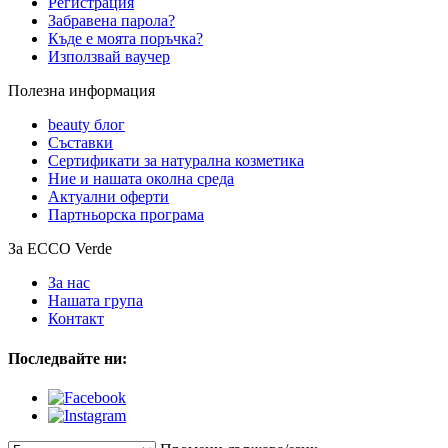
Регистрация
Забравена парола?
Къде е моята поръчка?
Използвай ваучер
Полезна информация
beauty блог
Съставки
Сертификати за натурална козметика
Ние и нашата околна среда
Актуални оферти
Партньорска програма
За ECCO Verde
За нас
Нашата група
Контакт
Последвайте ни: