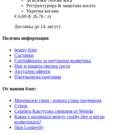
За всички типове коса
Реструктурира & защитава косата
Укрепва косъма
€ 6,69
(€ 26,76 / л)
Доставка до 14. август
Полезна информация
beauty блог
Съставки
Сертификати за натурална козметика
Ние и нашата околна среда
Актуални оферти
Партньорска програма
От нашия блог:
Минерален грим - новата стара тенденция
Стрии
Серията Кактусова смокиня от Weleda
Каква е разликата между cruelty-free и веган
козметиката?
Skin Longevity