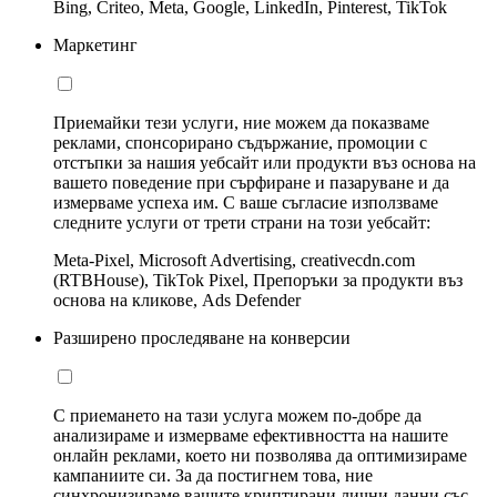
Bing, Criteo, Meta, Google, LinkedIn, Pinterest, TikTok
Маркетинг
Приемайки тези услуги, ние можем да показваме
реклами, спонсорирано съдържание, промоции с
отстъпки за нашия уебсайт или продукти въз основа на
вашето поведение при сърфиране и пазаруване и да
измерваме успеха им. С ваше съгласие използваме
следните услуги от трети страни на този уебсайт:
Meta-Pixel, Microsoft Advertising, creativecdn.com
(RTBHouse), TikTok Pixel, Препоръки за продукти въз
основа на кликове, Ads Defender
Разширено проследяване на конверсии
С приемането на тази услуга можем по-добре да
анализираме и измерваме ефективността на нашите
онлайн реклами, което ни позволява да оптимизираме
кампаниите си. За да постигнем това, ние
синхронизираме вашите криптирани лични данни със