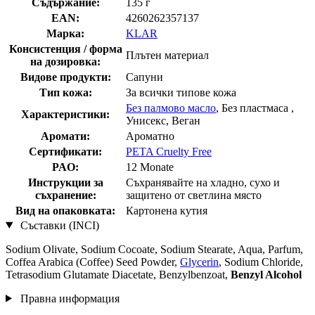
Съдържание:
135 г
EAN:
4260262357137
Марка:
KLAR
Консистенция / форма
Плътен материал
на дозировка:
Видове продукти:
Сапуни
Тип кожа:
За всички типове кожа
Без палмово масло
, Без пластмаса ,
Характеристики:
Унисекс, Веган
Аромати:
Ароматно
Сертификати:
PETA Cruelty Free
PAO:
12 Monate
Инструкции за
Съхранявайте на хладно, сухо и
съхранение:
защитено от светлина място
Вид на опаковката:
Картонена кутия
Съставки (INCI)
Sodium Olivate, Sodium Cocoate, Sodium Stearate, Aqua, Parfum,
Coffea Arabica (Coffee) Seed Powder,
Glycerin
, Sodium Chloride,
Tetrasodium Glutamate Diacetate, Benzylbenzoat,
Benzyl Alcohol
Правна информация