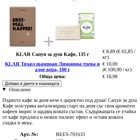
€ 8,89
(€ 65,85 /
KLAR Сапун за душ Кафе, 135 г
кг)
KLAR Твърд шампоан Лимонова трева и
€ 10,09
алое вера, 100 г
(€ 100,90 / кг)
Обща цена:
€ 18,98
Добави и двете в кошницата
Описание
Първото кафе за деня вече е директно под душа! Сапун за душ
Кафе осигурява витализиращ старт на деня със своя ароматен
кафеен мирис и щадящ кожата състав. Съдържащата се утайка
от кафе предлага и нежен пилинг ефект и оставя кожата
гладка и мека.
Арт.-№:
BEES-701633