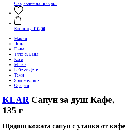
Създаване на профил
Кошница
€ 0,00
Марки
Лице
Грим
Тяло & Баня
Коса
Мъже
Бебе & Дете
Теми
Sonnenschutz
Оферти
KLAR
Сапун за душ Кафе,
135 г
Щадящ кожата сапун с утайка от кафе