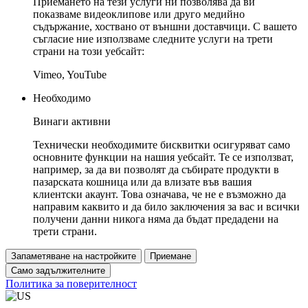
Приемането на тези услуги ни позволява да ви
показваме видеоклипове или друго медийно
съдържание, хоствано от външни доставчици. С вашето
съгласие ние използваме следните услуги на трети
страни на този уебсайт:
Vimeo, YouTube
Необходимо
Винаги активни
Технически необходимите бисквитки осигуряват само
основните функции на нашия уебсайт. Те се използват,
например, за да ви позволят да събирате продукти в
пазарската кошница или да влизате във вашия
клиентски акаунт. Това означава, че не е възможно да
направим каквито и да било заключения за вас и всички
получени данни никога няма да бъдат предадени на
трети страни.
Запаметяване на настройките
Приемане
Само задължителните
Политика за поверителност