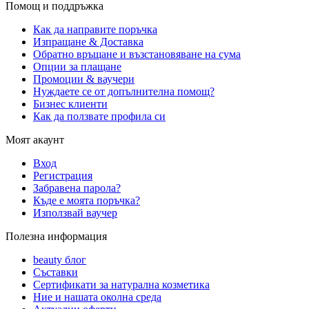
Помощ и поддръжка
Как да направите поръчка
Изпращане & Доставка
Обратно връщане и възстановяване на сума
Опции за плащане
Промоции & ваучери
Нуждаете се от допълнителна помощ?
Бизнес клиенти
Как да ползвате профила си
Моят акаунт
Вход
Регистрация
Забравена парола?
Къде е моята поръчка?
Използвай ваучер
Полезна информация
beauty блог
Съставки
Сертификати за натурална козметика
Ние и нашата околна среда