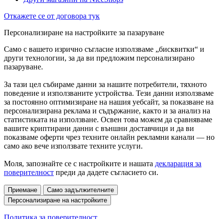
Откажете се от договора тук
Персонализиране на настройките за пазаруване
Само с вашето изрично съгласие използваме „бисквитки“ и
други технологии, за да ви предложим персонализирано
пазаруване.
За тази цел събираме данни за нашите потребители, тяхното
поведение и използваните устройства. Тези данни използваме
за постоянно оптимизиране на нашия уебсайт, за показване на
персонализирана реклама и съдържание, както и за анализ на
статистиката на използване. Освен това можем да сравняваме
вашите криптирани данни с външни доставчици и да ви
показваме оферти чрез техните онлайн рекламни канали — но
само ако вече използвате техните услуги.
Моля, запознайте се с настройките и нашата
декларация за
поверителност
преди да дадете съгласието си.
Приемане
Само задължителните
Персонализиране на настройките
Политика за поверителност