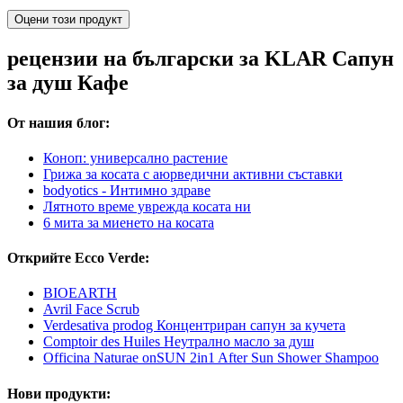
Оцени този продукт
рецензии на български за KLAR Сапун
за душ Кафе
От нашия блог:
Коноп: универсално растение
Грижа за косата с аюрведични активни съставки
bodyotics - Интимно здраве
Лятното време уврежда косата ни
6 мита за миенето на косата
Открийте Ecco Verde:
BIOEARTH
Avril Face Scrub
Verdesativa prodog Концентриран сапун за кучета
Comptoir des Huiles Неутрално масло за душ
Officina Naturae onSUN 2in1 After Sun Shower Shampoo
Нови продукти: