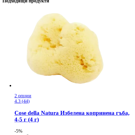
Подходящи продукти
2 опции
4.3 (44)
Cose della Natura
Избелена копринена гъба,
4-​5 г (4 г)
-5%