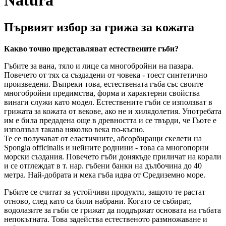
Natura
Първият избор за грижа за кожата
Какво точно представляват естествените гъби?
Гъбите за вана, тяло и лице са многобройни на пазара.
Повечето от тях са създадени от човека - тоест синтетично
произведени. Въпреки това, естествената гъба със своите
многобройни предимства, форма и характерни свойства
винаги служи като модел. Естествените гъби се използват в
грижата за кожата от векове, ако не и хилядолетия. Употребата
им е била предадена още в древността и се твърди, че Гьоте е
използвал такава няколко века по-късно.
Те се получават от еластичните, абсорбиращи скелети на
Spongia officinalis и нейните роднини - това са многопорни
морски създания. Повечето гъби донякъде приличат на корали
и се отглеждат в т. нар. гъбени банки на дълбочина до 40
метра. Най-добрата и мека гъба идва от Средиземно море.
Гъбите се считат за устойчиви продукти, защото те растат
отново, след като са били набрани. Когато се събират,
водолазите за гъби се грижат да поддържат основата на гъбата
непокътната. Това задейства естественото размножаване и