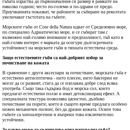
гъбата израства до първоначалния си размер в рамките на
няколко години; често по-големи и по-здрави от преди.
Проучванията показват, че районите за събиране на реколтата
увеличават гъстотата на гъбите.
Морските гъби от Cose della Natura идват от Средиземно море,
по специално Адриатическо море, и се събират там с
възможно най-голямо внимание и предпазливост, тъй като в
най-голям интерес е марката да осигури дългосрочната
устойчивост на морските гъби в тяхната естествена среда.
Защо естествените гъби са най-добрият избор за
почистване на кожата
В сравнение с други аксесоари за почистване, морската гъба е
естествено антисептична - нито плесен, нито бактерии не
могат да се развият, стига да се изплаква добре след всяка
употреба. Също така съдържа йод и морска сол, които
предлагат естествени ползи и имат детоксикиращ ефект. А
специалната текстура позволява цялостно, дълбоко
почистване на порите, което в същото време предлага особено
нежен механичен пилинг, без да дразни кожата. Освен това
гъбите са хипоалергенни и въпреки това изключително
устойчиви.
За какво може да се използва една натурална гъба?