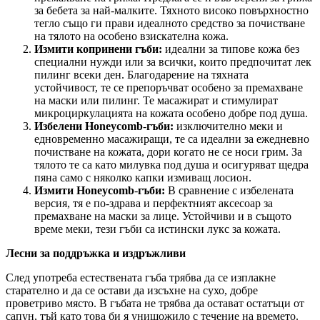
за бебета за най-малките. Тяхното високо повърхностно
тегло също ги прави идеалното средство за почистване
на тялото на особено взискателна кожа.
Измити копринени гъби:
идеални за типове кожа без
специални нужди или за всички, които предпочитат лек
пилинг всеки ден. Благодарение на тяхната
устойчивост, те се препоръчват особено за премахване
на маски или пилинг. Те масажират и стимулират
микроциркулацията на кожата особено добре под душа.
Избелени Honeycomb
-
гъби:
изключително меки и
едновременно масажиращи, те са идеални за ежедневно
почистване на кожата, дори когато не се носи грим. За
тялото те са като милувка под душа и осигуряват щедра
пяна само с няколко капки измиващ лосион.
Измити Honeycomb
-
гъби:
В сравнение с избелената
версия, тя е по-здрава и перфектният аксесоар за
премахване на маски за лице. Устойчиви и в същото
време меки, тези гъби са истински лукс за кожата.
Лесни за поддръжка и издръжливи
След употреба естествената гъба трябва да се изплакне
старателно и да се остави да изсъхне на сухо, добре
проветриво място. В гъбата не трябва да остават остатъци от
сапун, тъй като това би я унищожило с течение на времето.