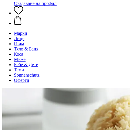
Създаване на профил
Марки
Лице
Грим
Тяло & Баня
Коса
Мъже
Бебе & Дете
Теми
Sonnenschutz
Оферти