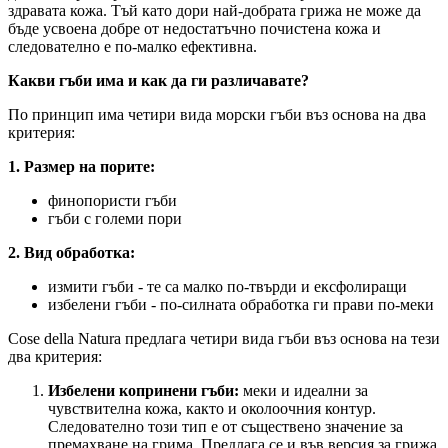
здравата кожа. Тъй като дори най-добрата грижа не може да
бъде усвоена добре от недостатъчно почистена кожа и
следователно е по-малко ефективна.
Какви гъби има и как да ги различавате?
По принцип има четири вида морски гъби въз основа на два
критерия:
1. Размер на порите:
финопористи гъби
гъби с големи пори
2. Вид обработка:
измити гъби - те са малко по-твърди и ексфолиращи
избелени гъби - по-силната обработка ги прави по-меки
Cose della Natura предлага четири вида гъби въз основа на тези
два критерия:
Избелени копринени гъби:
меки и идеални за
чувствителна кожа, както и околоочния контур.
Следователно този тип е от съществено значение за
премахване на грима. Предлага се и във версия за грижа