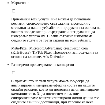
Маркетинг
Приемайки тези услуги, ние можем да показваме
реклами, спонсорирано съдържание, промоции с
отстъпки за нашия уебсайт или продукти въз основа на
вашето поведение при сърфиране и пазаруване и да
измерваме успеха им. С ваше съгласие използваме
следните услуги от трети страни на този уебсайт:
Meta-Pixel, Microsoft Advertising, creativecdn.com
(RTBHouse), TikTok Pixel, Препоръки за продукти въз
основа на кликове, Ads Defender
Разширено проследяване на конверсии
С приемането на тази услуга можем по-добре да
анализираме и измерваме ефективността на нашите
онлайн реклами, което ни позволява да оптимизираме
кампаниите си. За да постигнем това, ние
синхронизираме вашите криптирани лични данни със
следните външни доставчици, при условие че вече