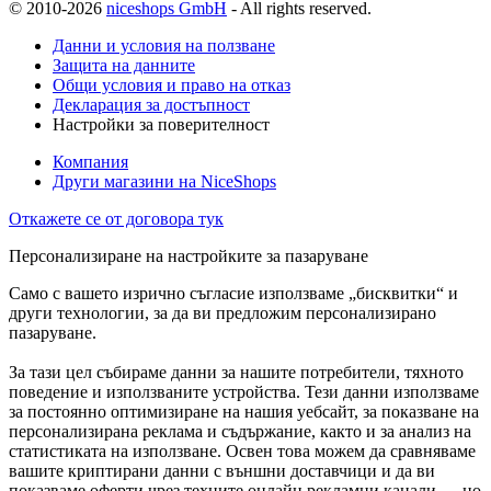
© 2010-2026
niceshops GmbH
- All rights reserved.
Данни и условия на ползване
Защита на данните
Общи условия и право на отказ
Декларация за достъпност
Настройки за поверителност
Компания
Други магазини на NiceShops
Откажете се от договора тук
Персонализиране на настройките за пазаруване
Само с вашето изрично съгласие използваме „бисквитки“ и
други технологии, за да ви предложим персонализирано
пазаруване.
За тази цел събираме данни за нашите потребители, тяхното
поведение и използваните устройства. Тези данни използваме
за постоянно оптимизиране на нашия уебсайт, за показване на
персонализирана реклама и съдържание, както и за анализ на
статистиката на използване. Освен това можем да сравняваме
вашите криптирани данни с външни доставчици и да ви
показваме оферти чрез техните онлайн рекламни канали — но