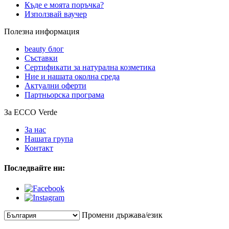
Къде е моята поръчка?
Използвай ваучер
Полезна информация
beauty блог
Съставки
Сертификати за натурална козметика
Ние и нашата околна среда
Актуални оферти
Партньорска програма
За ECCO Verde
За нас
Нашата група
Контакт
Последвайте ни:
Промени държава/език