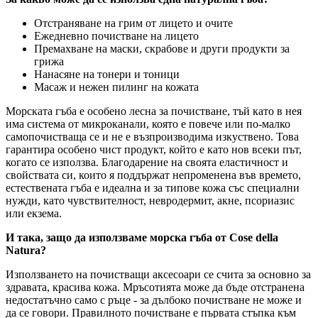
Отстраняване на грим от лицето и очите
Ежедневно почистване на лицето
Премахване на маски, скрабове и други продукти за
грижа
Нанасяне на тонери и тоници
Масаж и нежен пилинг на кожата
Морската гъба е особено лесна за почистване, тъй като в нея
има система от микроканали, която е повече или по-малко
самопочистваща се и не е възпроизводима изкуствено. Това
гарантира особено чист продукт, който е като нов всеки път,
когато се използва. Благодарение на своята еластичност и
свойствата си, които я поддържат непроменена във времето,
естествената гъба е идеална и за типове кожа със специални
нужди, като чувствителност, невродермит, акне, псориазис
или екзема.
И така, защо да използваме морска гъба от Cose della
Natura?
Използването на почистващи аксесоари се счита за основно за
здравата, красива кожа. Мръсотията може да бъде отстранена
недостатъчно само с ръце - за дълбоко почистване не може и
да се говори. Правилното почистване е първата стъпка към