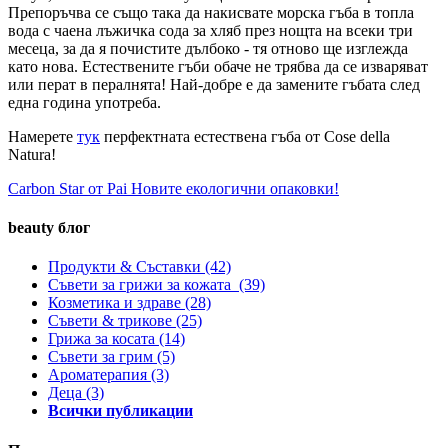
Препоръчва се също така да накисвате морска гъба в топла
вода с чаена лъжичка сода за хляб през нощта на всеки три
месеца, за да я почистите дълбоко - тя отново ще изглежда
като нова. Естествените гъби обаче не трябва да се изваряват
или перат в пералнята! Най-добре е да замените гъбата след
една година употреба.
Намерете
тук
перфектната естествена гъба от Cose della
Natura!
Carbon Star от Pai
Новите екологични опаковки!
beauty блог
Продукти & Съставки
(42)
Съвети за грижи за кожата
(39)
Козметика и здраве
(28)
Съвети & трикове
(25)
Грижа за косата
(14)
Съвети за грим
(5)
Ароматерапия
(3)
Деца
(3)
Всички публикации