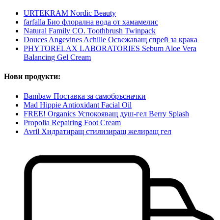
URTEKRAM Nordic Beauty
farfalla Био флорална вода от хамамелис
Natural Family CO. Toothbrush Twinpack
Douces Angevines Achille Освежаващ спрей за крака
PHYTORELAX LABORATORIES Sebum Aloe Vera
Balancing Gel Cream
Нови продукти:
Bambaw Поставка за самобръсначки
Mad Hippie Antioxidant Facial Oil
FREE! Organics Успокояващ душ-гел Berry Splash
Propolia Repairing Foot Cream
Avril Хидратиращ стилизиращ желиращ гел