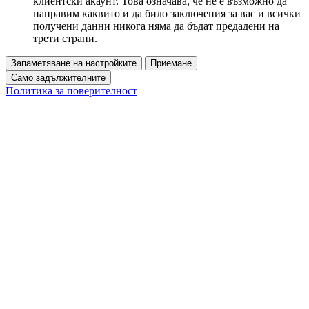
клиентски акаунт. Това означава, че не е възможно да
направим каквито и да било заключения за вас и всички
получени данни никога няма да бъдат предадени на
трети страни.
Запаметяване на настройките
Приемане
Само задължителните
Политика за поверителност