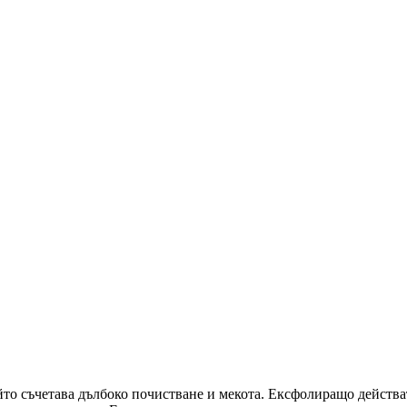
йто съчетава дълбоко почистване и мекота. Ексфолиращо действа