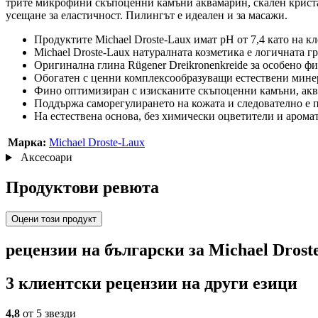
трите микрофини скъпоценни камъни аквамарин, скален кристал 
усещане за еластичност. Пилингът е идеален и за масажи.
Продуктите Michael Droste-Laux имат рН от 7,4 като на к
Michael Droste-Laux натуралната козметика е логичната гр
Оригинална глина Rügener Dreikronenkreide за особено 
Обогатен с ценни комплексообразуващи естествени мине
Фино оптимизиран с изисканите скъпоценни камъни, акв
Поддържа саморегулирането на кожата и следователно е п
На естествена основа, без химически оцветители и арома
Марка:
Michael Droste-Laux
Аксесоари
Продуктови ревюта
Оцени този продукт
рецензии на български за Michael Drost
3 клиентски рецензии на други езици
4,8
от 5 звезди