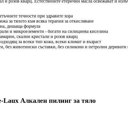
и розов кварц. Естествените етерични масла освежават и излъчв
летъчните течности при здравите хора
ижа за тялото към всяка терапия за откисляване
фина, дишаща формула
рали и микроелементи - богати на силициева киселина
амарин, скални кристали и розов кварц
одходящ за всеки тип кожа, всеки климат и възраст
ти, без животински съставки, без силикони и петролни деривати
e-Laux Алкален пилинг за тяло