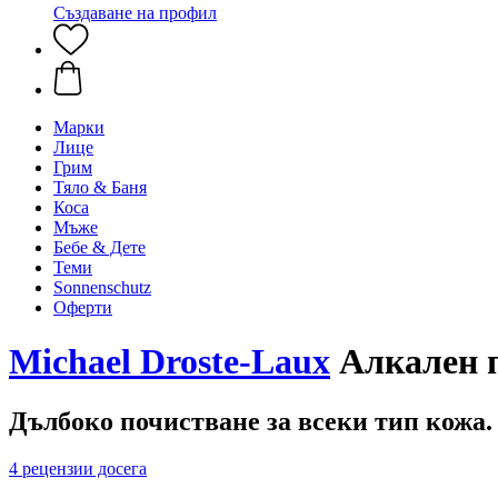
Създаване на профил
Марки
Лице
Грим
Тяло & Баня
Коса
Мъже
Бебе & Дете
Теми
Sonnenschutz
Оферти
Michael Droste-Laux
Алкален п
Дълбоко почистване за всеки тип кожа.
4 рецензии досега