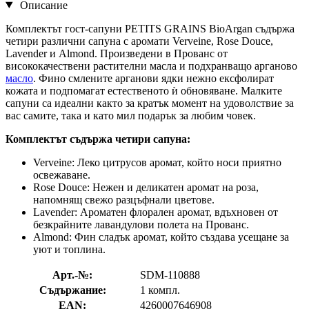
Описание
Комплектът гост-сапуни PETITS GRAINS BioArgan съдържа
четири различни сапуна с аромати Verveine, Rose Douce,
Lavender и Almond. Произведени в Прованс от
висококачествени растителни масла и подхранващо арганово
масло
. Фино смлените арганови ядки нежно ексфолират
кожата и подпомагат естественото ѝ обновяване. Малките
сапуни са идеални както за кратък момент на удоволствие за
вас самите, така и като мил подарък за любим човек.
Комплектът съдържа четири сапуна:
Verveine: Леко цитрусов аромат, който носи приятно
освежаване.
Rose Douce: Нежен и деликатен аромат на роза,
напомнящ свежо разцъфнали цветове.
Lavender: Ароматен флорален аромат, вдъхновен от
безкрайните лавандулови полета на Прованс.
Almond: Фин сладък аромат, който създава усещане за
уют и топлина.
Арт.-№:
SDM-110888
Съдържание:
1 компл.
EAN:
4260007646908