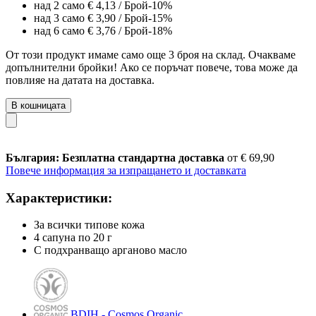
над 2 само
€ 4,13
/ Брой
-10%
над 3 само
€ 3,90
/ Брой
-15%
над 6 само
€ 3,76
/ Брой
-18%
От този продукт имаме само още 3 броя на склад. Очакваме
допълнителни бройки! Ако се поръчат повече, това може да
повлияе на датата на доставка.
В кошницата
България: Безплатна стандартна доставка
от € 69,90
Повече информация за изпращането и доставката
Характеристики:
За всички типове кожа
4 сапуна по 20 г
С подхранващо арганово масло
BDIH - Cosmos Organic