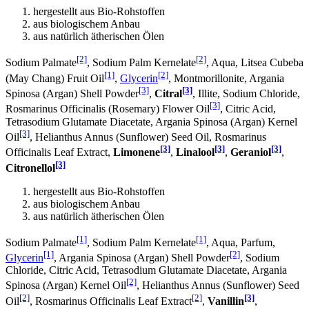
hergestellt aus Bio-Rohstoffen
aus biologischem Anbau
aus natürlich ätherischen Ölen
[2]
[2]
Sodium Palmate
, Sodium Palm Kernelate
, Aqua, Litsea Cubeba
[1]
[2]
(May Chang) Fruit Oil
,
Glycerin
, Montmorillonite, Argania
[3]
[3]
Spinosa (Argan) Shell Powder
,
Citral
, Illite, Sodium Chloride,
[3]
Rosmarinus Officinalis (Rosemary) Flower Oil
, Citric Acid,
Tetrasodium Glutamate Diacetate, Argania Spinosa (Argan) Kernel
[3]
Oil
, Helianthus Annus (Sunflower) Seed Oil, Rosmarinus
[3]
[3]
[3]
Officinalis Leaf Extract,
Limonene
,
Linalool
,
Geraniol
,
[3]
Citronellol
hergestellt aus Bio-Rohstoffen
aus biologischem Anbau
aus natürlich ätherischen Ölen
[1]
[1]
Sodium Palmate
, Sodium Palm Kernelate
, Aqua, Parfum,
[1]
[2]
Glycerin
, Argania Spinosa (Argan) Shell Powder
, Sodium
Chloride, Citric Acid, Tetrasodium Glutamate Diacetate, Argania
[2]
Spinosa (Argan) Kernel Oil
, Helianthus Annus (Sunflower) Seed
[2]
[2]
[3]
Oil
, Rosmarinus Officinalis Leaf Extract
,
Vanillin
,