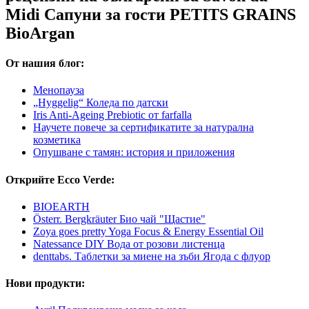
Midi Сапуни за гости PETITS GRAINS
BioArgan
От нашия блог:
Менопауза
„Hyggelig“ Коледа по датски
Iris Anti-Ageing Prebiotic от farfalla
Научете повече за сертификатите за натурална
козметика
Опушване с тамян: история и приложения
Открийте Ecco Verde:
BIOEARTH
Österr. Bergkräuter Био чай "Щастие"
Zoya goes pretty Yoga Focus & Energy Essential Oil
Natessance DIY Вода от розови листенца
denttabs. Таблетки за миене на зъби Ягода с флуор
Нови продукти: