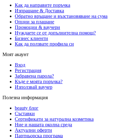
Как да направите поръчка
Изпращане & Доставка
Обратно връщане и възстановяване на сума
Опции за плащане
Промоции & ваучери
Нуждаете се от допълнителна помощ?
Бизнес клиенти
Как да ползвате профила си
Моят акаунт
Вход
Регистрация
Забравена парола?
Къде е моята поръчка?
Използвай ваучер
Полезна информация
beauty блог
Съставки
Сертификати за натурална козметика
Ние и нашата околна среда
Актуални оферти
Партньорска програма