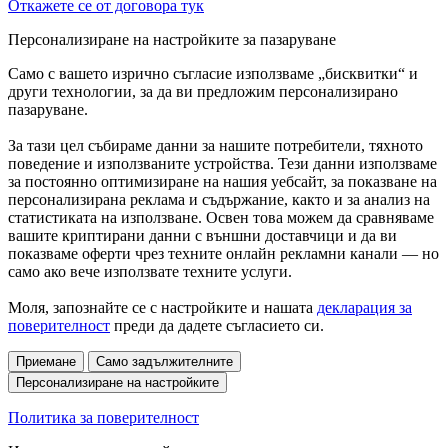
Откажете се от договора тук
Персонализиране на настройките за пазаруване
Само с вашето изрично съгласие използваме „бисквитки“ и
други технологии, за да ви предложим персонализирано
пазаруване.
За тази цел събираме данни за нашите потребители, тяхното
поведение и използваните устройства. Тези данни използваме
за постоянно оптимизиране на нашия уебсайт, за показване на
персонализирана реклама и съдържание, както и за анализ на
статистиката на използване. Освен това можем да сравняваме
вашите криптирани данни с външни доставчици и да ви
показваме оферти чрез техните онлайн рекламни канали — но
само ако вече използвате техните услуги.
Моля, запознайте се с настройките и нашата
декларация за
поверителност
преди да дадете съгласието си.
Приемане
Само задължителните
Персонализиране на настройките
Политика за поверителност