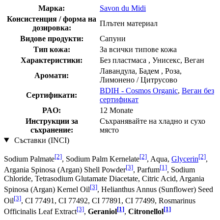
Марка:
Savon du Midi
Консистенция / форма на
Плътен материал
дозировка:
Видове продукти:
Сапуни
Тип кожа:
За всички типове кожа
Характеристики:
Без пластмаса , Унисекс, Веган
Лавандула, Бадем , Роза,
Аромати:
Лимонено / Цитрусовo
BDIH - Cosmos Organic
,
Веган без
Сертификати:
сертификат
PAO:
12 Monate
Инструкции за
Съхранявайте на хладно и сухо
съхранение:
място
Съставки (INCI)
[2]
[2]
[2]
Sodium Palmate
, Sodium Palm Kernelate
, Aqua,
Glycerin
,
[3]
[1]
Argania Spinosa (Argan) Shell Powder
, Parfum
, Sodium
Chloride, Tetrasodium Glutamate Diacetate, Citric Acid, Argania
[3]
Spinosa (Argan) Kernel Oil
, Helianthus Annus (Sunflower) Seed
[3]
Oil
, CI 77491, CI 77492, CI 77891, CI 77499, Rosmarinus
[3]
[1]
[1]
Officinalis Leaf Extract
,
Geraniol
,
Citronellol