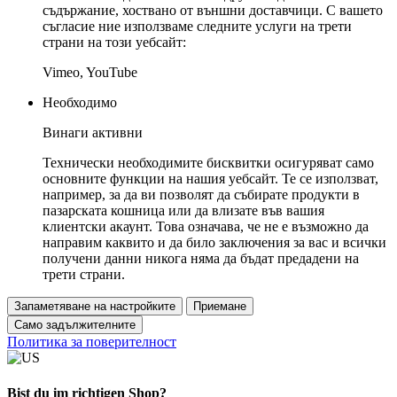
съдържание, хоствано от външни доставчици. С вашето
съгласие ние използваме следните услуги на трети
страни на този уебсайт:
Vimeo, YouTube
Необходимо
Винаги активни
Технически необходимите бисквитки осигуряват само
основните функции на нашия уебсайт. Те се използват,
например, за да ви позволят да събирате продукти в
пазарската кошница или да влизате във вашия
клиентски акаунт. Това означава, че не е възможно да
направим каквито и да било заключения за вас и всички
получени данни никога няма да бъдат предадени на
трети страни.
Запаметяване на настройките
Приемане
Само задължителните
Политика за поверителност
Bist du im richtigen Shop?