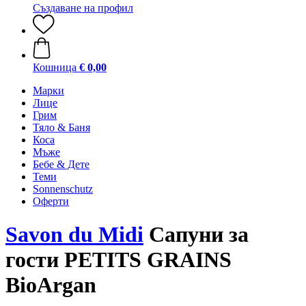
Създаване на профил
Кошница
€ 0,00
Марки
Лице
Грим
Тяло & Баня
Коса
Мъже
Бебе & Дете
Теми
Sonnenschutz
Оферти
Savon du Midi
Сапуни за
гости PETITS GRAINS
BioArgan