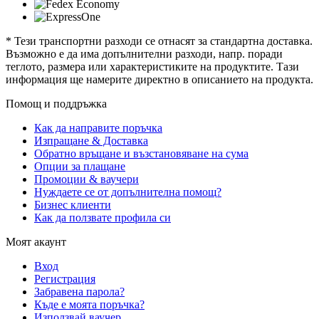
* Тези транспортни разходи се отнасят за стандартна доставка.
Възможно е да има допълнителни разходи, напр. поради
теглото, размера или характеристиките на продуктите. Тази
информация ще намерите директно в описанието на продукта.
Помощ и поддръжка
Как да направите поръчка
Изпращане & Доставка
Обратно връщане и възстановяване на сума
Опции за плащане
Промоции & ваучери
Нуждаете се от допълнителна помощ?
Бизнес клиенти
Как да ползвате профила си
Моят акаунт
Вход
Регистрация
Забравена парола?
Къде е моята поръчка?
Използвай ваучер