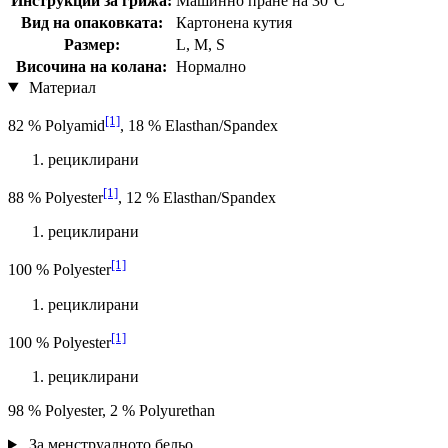
Инструкции за грижа:
Машинно пране на 30°C
Вид на опаковката:
Картонена кутия
Размер:
L, M, S
Височина на колана:
Нормално
Материал
[1]
82 % Polyamid
, 18 % Elasthan/Spandex
рециклирани
[1]
88 % Polyester
, 12 % Elasthan/Spandex
рециклирани
[1]
100 % Polyester
рециклирани
[1]
100 % Polyester
рециклирани
98 % Polyester, 2 % Polyurethan
За менструалното бельо