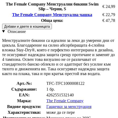
The Female Company Менструални бикини Swim
€ 24,99
Slip – Черни, S
The Female Company Менструална чашка
€ 22,79
Обща цена:
€ 47,78
Добави и двете в кошницата
Описание
Менструалните бикини са идеални за леки до умерени дни от
цикъла. Благодарение на силно абсорбиращата 4-слойна
вложка Stay-Dry®, която е перфектно интегрирана в дизайна,
те осигуряват надеждна защита срещу протичане и заменят до
4 тампона. Освен това визуално не се различават от
стандартното банско облекло и се адаптират без усилие към
тялото и движенията ви. Така осигуряват надеждна защита
както на плажа, така и при кратък престой във водата.
Арт.-№:
TFC-TFC1000008122
Съдържание:
1 бр.
EAN:
4262551532140
Марка:
The Female Company
Видове продукти:
Гащички за менструация
Характеристики:
може да се пере