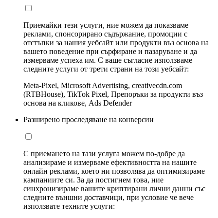
Приемайки тези услуги, ние можем да показваме
реклами, спонсорирано съдържание, промоции с
отстъпки за нашия уебсайт или продукти въз основа на
вашето поведение при сърфиране и пазаруване и да
измерваме успеха им. С ваше съгласие използваме
следните услуги от трети страни на този уебсайт:
Meta-Pixel, Microsoft Advertising, creativecdn.com
(RTBHouse), TikTok Pixel, Препоръки за продукти въз
основа на кликове, Ads Defender
Разширено проследяване на конверсии
С приемането на тази услуга можем по-добре да
анализираме и измерваме ефективността на нашите
онлайн реклами, което ни позволява да оптимизираме
кампаниите си. За да постигнем това, ние
синхронизираме вашите криптирани лични данни със
следните външни доставчици, при условие че вече
използвате техните услуги: