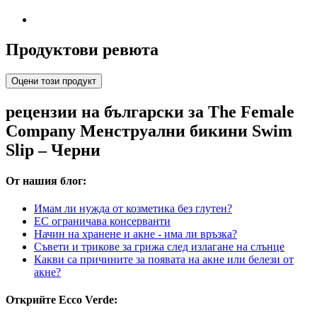
Продуктови ревюта
Оцени този продукт
рецензии на български за The Female
Company Менструални бикини Swim
Slip – Черни
От нашия блог:
Имам ли нужда от козметика без глутен?
ЕС ограничава консерванти
Начин на хранене и акне - има ли връзка?
Съвети и трикове за грижа след излагане на слънце
Какви са причините за появата на акне или белези от
акне?
Открийте Ecco Verde: