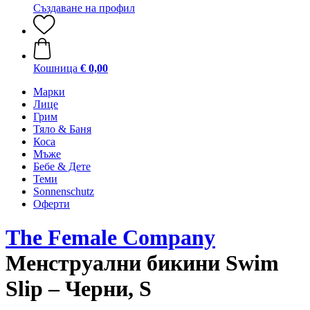
Създаване на профил
Кошница
€ 0,00
Марки
Лице
Грим
Тяло & Баня
Коса
Мъже
Бебе & Дете
Теми
Sonnenschutz
Оферти
The Female Company
Менструални бикини Swim
Slip – Черни, S