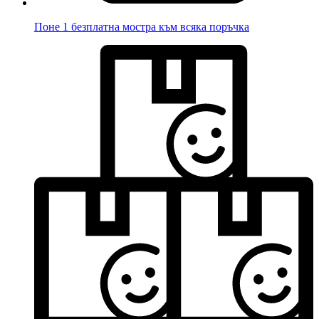
Поне 1 безплатна мостра към всяка поръчка