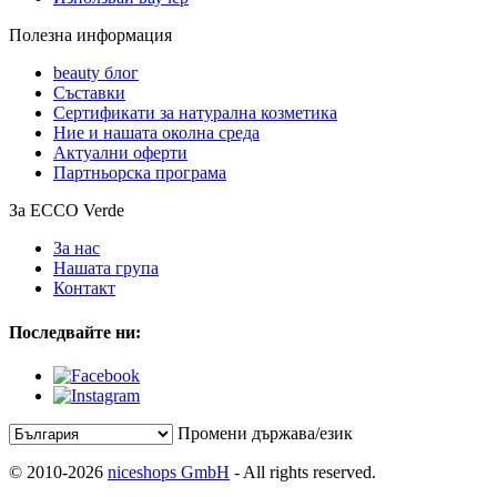
Полезна информация
beauty блог
Съставки
Сертификати за натурална козметика
Ние и нашата околна среда
Актуални оферти
Партньорска програма
За ECCO Verde
За нас
Нашата група
Контакт
Последвайте ни:
Промени държава/език
© 2010-2026
niceshops GmbH
- All rights reserved.