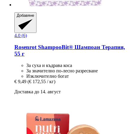
Добавяне
4.0 (6)
Rosenrot
ShampooBit® Шампоан Терапия,
55 г
За суха и къдрава коса
За значително по-лесно разресване
Изключително богат
€ 9,49
(€ 172,55 / кг)
Доставка до 14. август