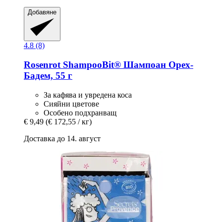
Добавяне
4.8 (8)
Rosenrot
ShampooBit® Шампоан Орех-​
Бадем, 55 г
За кафява и увредена коса
Сияйни цветове
Особено подхранващ
€ 9,49
(€ 172,55 / кг)
Доставка до 14. август