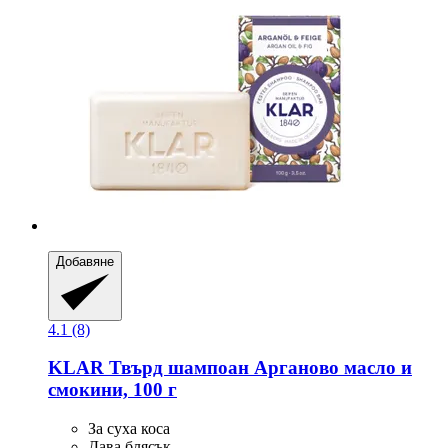
Добавяне
4.1 (8)
KLAR
Твърд шампоан Арганово масло и
смокини, 100 г
За суха коса
Дава блясък