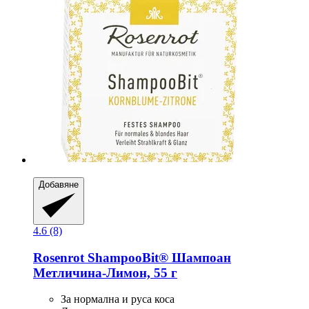
Добавяне
4.6 (8)
Rosenrot
ShampooBit® Шампоан
Метличина-​Лимон, 55 г
За нормална и руса коса