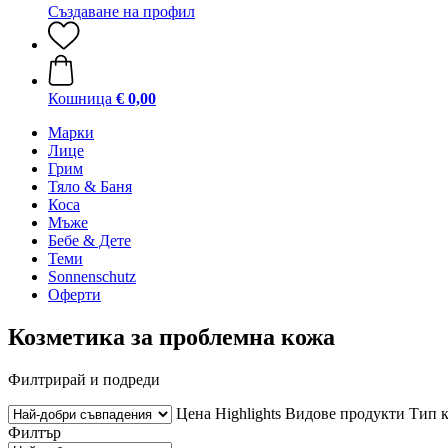
Създаване на профил
Кошница
€ 0,00
Марки
Лице
Грим
Тяло & Баня
Коса
Мъже
Бебе & Дете
Теми
Sonnenschutz
Оферти
Козметика за проблемна кожа
Филтрирай и подреди
Цена
Highlights
Видове продукти
Тип 
Филтър