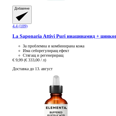
Добавяне
4.4 (109)
La Saponaria
Attivi Puri ниацинамид + цинков
За проблемна и комбинирана кожа
Има себорегулиращ ефект
Стягащ и регенериращ
€ 9,99
(€ 333,00 / л)
Доставка до 13. август