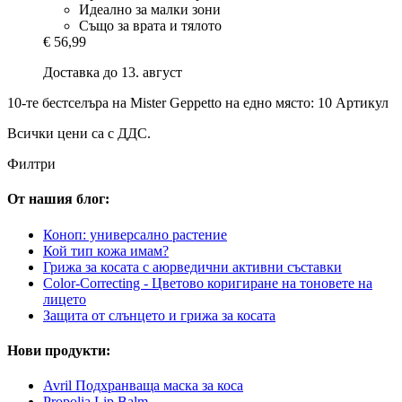
Идеално за малки зони
Също за врата и тялото
€ 56,99
Доставка до 13. август
10-те бестселъра на Mister Geppetto на едно място: 10 Артикул
Всички цени са с ДДС.
Филтри
От нашия блог:
Коноп: универсално растение
Кой тип кожа имам?
Грижа за косата с аюрведични активни съставки
Color-Correcting - Цветово коригиране на тоновете на
лицето
Защита от слънцето и грижа за косата
Нови продукти:
Avril Подхранваща маска за коса
Propolia Lip Balm