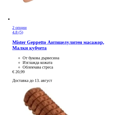
2 опции
4.8 (5)
Mister Geppetto
Антицелулитен масажор,
Малки кубчета
От букова дървесина
Изглажда кожата
Облекчава стреса
€ 20,99
Доставка до 13. август