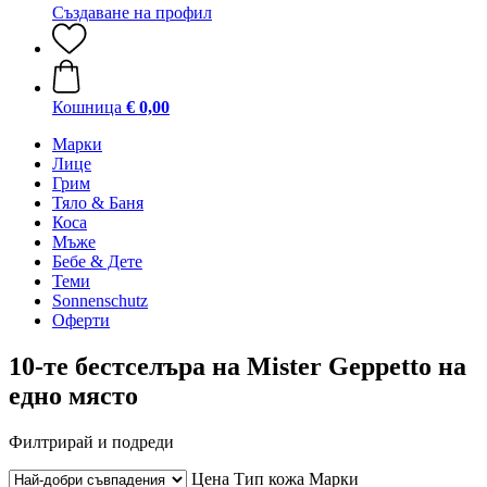
Създаване на профил
Кошница
€ 0,00
Марки
Лице
Грим
Тяло & Баня
Коса
Мъже
Бебе & Дете
Теми
Sonnenschutz
Оферти
10-те бестселъра на Mister Geppetto на
едно място
Филтрирай и подреди
Цена
Тип кожа
Марки