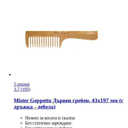
5 опции
3.7 (195)
Mister Geppetto
Дървен гребен, 43x197 мм (с
дръжка -​ дебела)
Нежно за косата и скалпа
Без статично зареждане