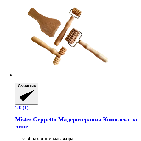
Добавяне
5.0 (1)
Mister Geppetto
Мадеротерапия Комплект за
лице
4 различни масажора