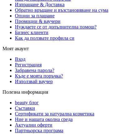
Изпращане & Доставка
Обратно връщане и възстановяване на сума
Опции за плащане
Промоции & ваучери
Нуждаете се от допълнителна помощ?
Бизнес клиенти
Как да ползвате профила си
Моят акаунт
Вход
Регистрация
Забравена парола?
Къде е моята поръчка?
Използвай ваучер
Полезна информация
beauty блог
Съставки
Сертификати за натурална козметика
Ние и нашата околна среда
Актуални оферти
Партньорска програма