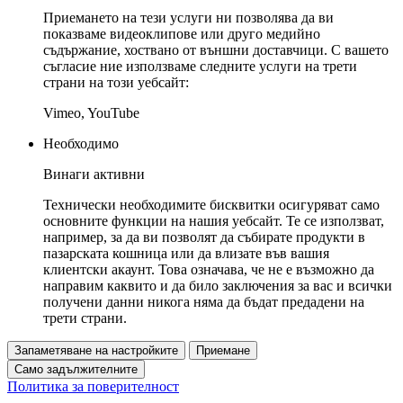
Приемането на тези услуги ни позволява да ви
показваме видеоклипове или друго медийно
съдържание, хоствано от външни доставчици. С вашето
съгласие ние използваме следните услуги на трети
страни на този уебсайт:
Vimeo, YouTube
Необходимо
Винаги активни
Технически необходимите бисквитки осигуряват само
основните функции на нашия уебсайт. Те се използват,
например, за да ви позволят да събирате продукти в
пазарската кошница или да влизате във вашия
клиентски акаунт. Това означава, че не е възможно да
направим каквито и да било заключения за вас и всички
получени данни никога няма да бъдат предадени на
трети страни.
Запаметяване на настройките
Приемане
Само задължителните
Политика за поверителност