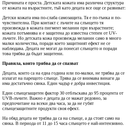
Причината е проста. Детската кожата има различна структура
от кожата на възрастните, тъй като децата все още се развиват:
Детски кожата има по-слаба самозащита. Тя е по-тънка и по-
чувствителна. При контакт с лъчите на слънцето тя
произвежда в кожата пигмент меланин при възрастните;
кожата потъмнява и е защитена до известна степен от UV-
лъчите. Но детската кожа произвежда меланин само в много
малки количества, поради което защитният ефект не се
наблюдава. Децата не могат да понесат слънцето и поради
това трябва да бъдат защитени.
Правила, които трябва да се спазват
Децата, които са на една година или по-малки, не трябва да се
излагат на парещото слънце. Трява да се внимава винаги да
има достатъчно сянка. Един чадър е добра инвестиция.
Един слънцезащитен фактор 30 отблъскава до 95 процента от
UVB-лъчите. Важно е децата да се мажат редовно, за
предпочитане на всеки два часа, за да не губят
слънцезащитните продукти своя ефект.
На обяд децата не трябва да са на слънце, а да стоят само на
сянка. В периода от 11 до 15 часа слънцето е най-интензивно.