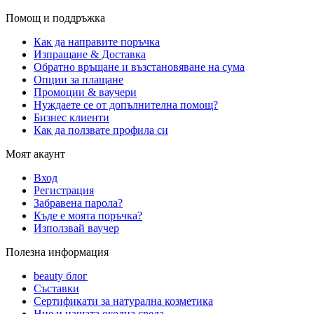
Помощ и поддръжка
Как да направите поръчка
Изпращане & Доставка
Обратно връщане и възстановяване на сума
Опции за плащане
Промоции & ваучери
Нуждаете се от допълнителна помощ?
Бизнес клиенти
Как да ползвате профила си
Моят акаунт
Вход
Регистрация
Забравена парола?
Къде е моята поръчка?
Използвай ваучер
Полезна информация
beauty блог
Съставки
Сертификати за натурална козметика
Ние и нашата околна среда