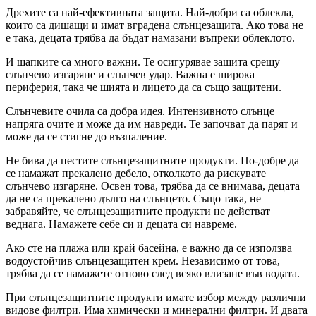
Дрехите са най-ефективната защита. Най-добри са облекла,
които са дишащи и имат вградена слънцезащита. Ако това не
е така, децата трябва да бъдат намазани въпреки облеклото.
И шапките са много важни. Те осигурявае защита срещу
слънчево изгаряне и слънчев удар. Важна е широка
периферия, така че шията и лицето да са също защитени.
Слънчевите очила са добра идея. Интензивното слънце
напряга очите и може да им навреди. Те започват да парят и
може да се стигне до възпаление.
Не бива да пестите слънцезащитните продукти. По-добре да
се намажат прекалено дебело, отколкото да рискувате
слънчево изгаряне. Освен това, трябва да се внимава, децата
да не са прекалено дълго на слънцето. Също така, не
забравяйте, че слънцезащитните продукти не действат
веднага. Намажете себе си и децата си навреме.
Ако сте на плажа или край басейна, е важно да се използва
водоустойчив слънцезащитен крем. Независимо от това,
трябва да се намажете отново след всяко влизане във водата.
При слънцезащитните продукти имате избор между различни
видове филтри. Има химически и минерални филтри. И двата