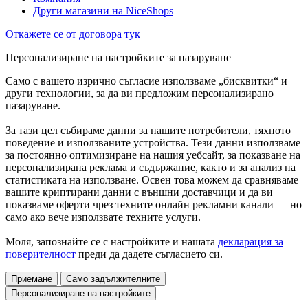
Други магазини на NiceShops
Откажете се от договора тук
Персонализиране на настройките за пазаруване
Само с вашето изрично съгласие използваме „бисквитки“ и
други технологии, за да ви предложим персонализирано
пазаруване.
За тази цел събираме данни за нашите потребители, тяхното
поведение и използваните устройства. Тези данни използваме
за постоянно оптимизиране на нашия уебсайт, за показване на
персонализирана реклама и съдържание, както и за анализ на
статистиката на използване. Освен това можем да сравняваме
вашите криптирани данни с външни доставчици и да ви
показваме оферти чрез техните онлайн рекламни канали — но
само ако вече използвате техните услуги.
Моля, запознайте се с настройките и нашата
декларация за
поверителност
преди да дадете съгласието си.
Приемане
Само задължителните
Персонализиране на настройките