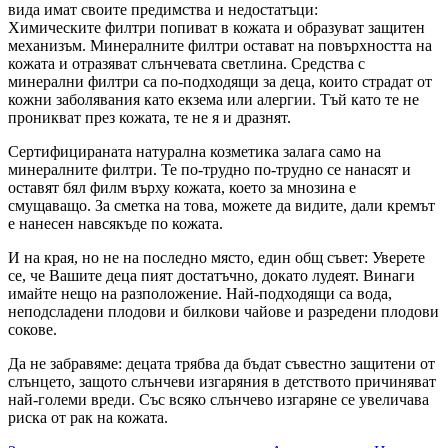
вида имат своите предимства и недостатъци:
Химическите филтри попиват в кожата и образуват защитен
механизъм. Минералните филтри остават на повърхността на
кожата и отразяват слънчевата светлина. Средства с
минерални филтри са по-подходящи за деца, които страдат от
кожни заболявания като екзема или алергии. Тъй като те не
проникват през кожата, те не я и дразнят.
Сертифицираната натурална козметика залага само на
минералните филтри. Те по-трудно по-трудно се нанасят и
оставят бял филм върху кожата, което за мнозина е
смущаващо. За сметка на това, можете да видите, дали кремът
е нанесен навсякъде по кожата.
И на края, но не на последно място, един общ съвет: Уверете
се, че Вашите деца пият достатъчно, докато лудеят. Винаги
имайте нещо на разположение. Най-подходящи са вода,
неподсладени плодови и билкови чайове и разредени плодови
сокове.
Да не забравяме: децата трябва да бъдат съвестно защитени от
слънцето, защото слънчеви изгаряния в детството причиняват
най-големи вреди. Със всяко слънчево изгаряне се увеличава
риска от рак на кожата.