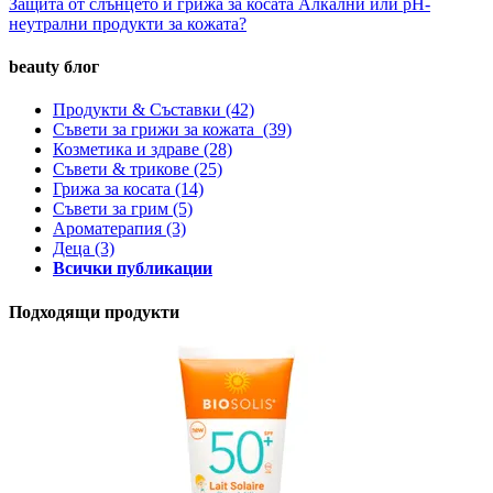
Защита от слънцето и грижа за косата
Алкални или рН-
неутрални продукти за кожата?
beauty блог
Продукти & Съставки
(42)
Съвети за грижи за кожата
(39)
Козметика и здраве
(28)
Съвети & трикове
(25)
Грижа за косата
(14)
Съвети за грим
(5)
Ароматерапия
(3)
Деца
(3)
Всички публикации
Подходящи продукти