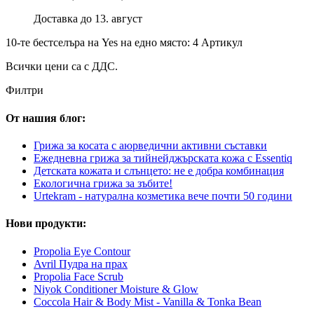
Доставка до 13. август
10-те бестселъра на Yes на едно място: 4 Артикул
Всички цени са с ДДС.
Филтри
От нашия блог:
Грижа за косата с аюрведични активни съставки
Ежедневна грижа за тийнейджърската кожа с Essentiq
Детската кожата и слънцето: не е добра комбинация
Екологична грижа за зъбите!
Urtekram - натурална козметика вече почти 50 години
Нови продукти:
Propolia Eye Contour
Avril Пудра на прах
Propolia Face Scrub
Niyok Conditioner Moisture & Glow
Coccola Hair & Body Mist - Vanilla & Tonka Bean