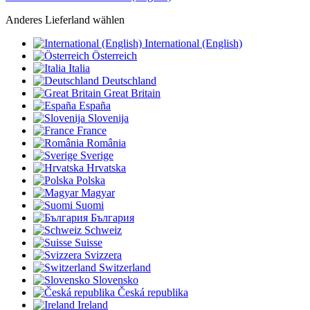
Anderes Lieferland wählen
International (English)
Österreich
Italia
Deutschland
Great Britain
España
Slovenija
France
România
Sverige
Hrvatska
Polska
Magyar
Suomi
България
Schweiz
Suisse
Svizzera
Switzerland
Slovensko
Česká republika
Ireland