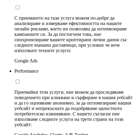
С приемането на тази услуга можем по-добре да
анализираме и измерваме ефективността на нашите
онлайн реклами, което ни позволява да оптимизираме
кампаниите си. За да постигнем това, ние
синхронизираме вашите криптирани лични данни със
следните външни доставчици, при условие че вече
използвате техните услуги:
Google Ads
Performance
Приемайки тези услуги, ние можем да проследяваме
поведението при кликване и сърфиране в нашия уебсайт
и да го оценяваме анонимно, за да оптимизираме нашия
уебсайт и непрекъснато да подобряваме цялостното
потребителско изживяване. С вашето съгласие ние
използваме следните услуги на трети страни на този
уебсайт:
Google Analytics, Clarity, A/B-Testing