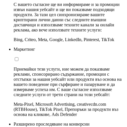
С вашето съгласие ще ви информираме и за промоции
извън нашия уебсайт и ще ви показваме подходящи
продукти. За тази цел синхронизираме вашите
криптирани лични данни със следните външни
доставчици и използваме техните канали за онлайн
реклама, ако вече използвате техните услуги:
Bing, Criteo, Meta, Google, LinkedIn, Pinterest, TikTok
Маркетинг
Приемайки тези услуги, ние можем да показваме
реклами, спонсорирано съдържание, промоции с
отстъпки за нашия уебсайт или продукти въз основа на
вашето поведение при сърфиране и пазаруване и да
измерваме успеха им. С ваше съгласие използваме
следните услуги от трети страни на този уебсайт:
Meta-Pixel, Microsoft Advertising, creativecdn.com
(RTBHouse), TikTok Pixel, Препоръки за продукти въз
основа на кликове, Ads Defender
Разширено проследяване на конверсии