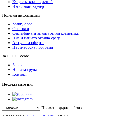
Къде е моята поръчка?
Използвай ваучер
Полезна информация
beauty блог
Съставки
Сертификати за натурална козметика
Ние и нашата околна среда
Актуални оферти
Партньорска програма
За ECCO Verde
За нас
Нашата група
Контакт
Последвайте ни:
Промени държава/език