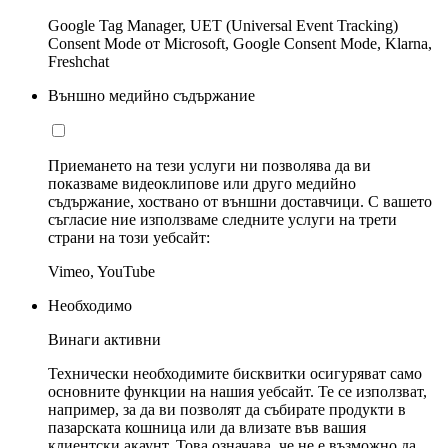
Google Tag Manager, UET (Universal Event Tracking)
Consent Mode от Microsoft, Google Consent Mode, Klarna,
Freshchat
Външно медийно съдържание
Приемането на тези услуги ни позволява да ви
показваме видеоклипове или друго медийно
съдържание, хоствано от външни доставчици. С вашето
съгласие ние използваме следните услуги на трети
страни на този уебсайт:
Vimeo, YouTube
Необходимо
Винаги активни
Технически необходимите бисквитки осигуряват само
основните функции на нашия уебсайт. Те се използват,
например, за да ви позволят да събирате продукти в
пазарската кошница или да влизате във вашия
клиентски акаунт. Това означава, че не е възможно да