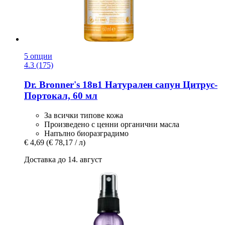
5 опции
4.3 (175)
Dr. Bronner's
18в1 Натурален сапун Цитрус-​
Портокал, 60 мл
За всички типове кожа
Произведено с ценни органични масла
Напълно биоразградимо
€ 4,69
(€ 78,17 / л)
Доставка до 14. август