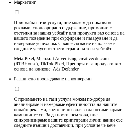
Маркетинг
Приемайки тези услуги, ние можем да показваме
реклами, спонсорирано съдържание, промоции с
отстъпки за нашия уебсайт или продукти въз основа на
вашето поведение при сърфиране и пазаруване и да
измерваме успеха им. С ваше съгласие използваме
следните услуги от трети страни на този уебсайт:
Meta-Pixel, Microsoft Advertising, creativecdn.com
(RTBHouse), TikTok Pixel, Препоръки за продукти въз
основа на кликове, Ads Defender
Разширено проследяване на конверсии
С приемането на тази услуга можем по-добре да
анализираме и измерваме ефективността на нашите
онлайн реклами, което ни позволява да оптимизираме
кампаниите си. За да постигнем това, ние
синхронизираме вашите криптирани лични данни със
следните външни доставчици, при условие че вече