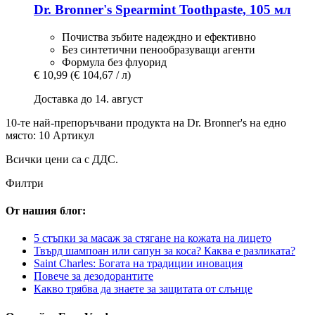
Dr. Bronner's
Spearmint Toothpaste, 105 мл
Почиства зъбите надеждно и ефективно
Без синтетични пенообразуващи агенти
Формула без флуорид
€ 10,99
(€ 104,67 / л)
Доставка до 14. август
10-те най-препоръчвани продукта на Dr. Bronner's на едно
място: 10 Артикул
Всички цени са с ДДС.
Филтри
От нашия блог:
5 стъпки за масаж за стягане на кожата на лицето
Твърд шампоан или сапун за коса? Каква е разликата?
Saint Charles: Богата на традиции иновация
Повече за дезодорантите
Какво трябва да знаете за защитата от слънце