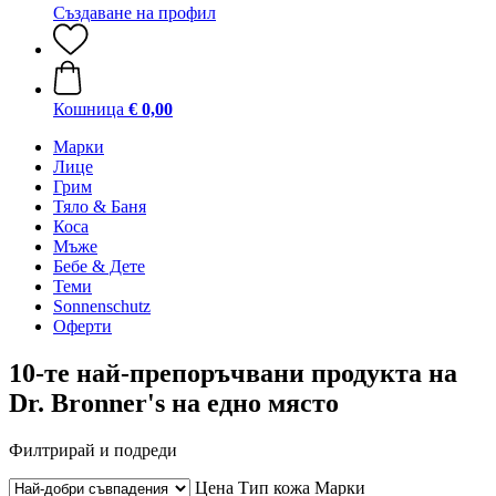
Създаване на профил
Кошница
€ 0,00
Марки
Лице
Грим
Тяло & Баня
Коса
Мъже
Бебе & Дете
Теми
Sonnenschutz
Оферти
10-те най-препоръчвани продукта на
Dr. Bronner's на едно място
Филтрирай и подреди
Цена
Тип кожа
Марки