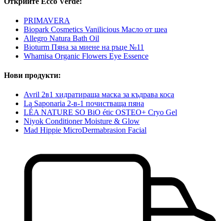
Открийте Ecco Verde:
PRIMAVERA
Biopark Cosmetics Vanilicious Масло от шеа
Allegro Natura Bath Oil
Bioturm Пяна за миене на ръце №11
Whamisa Organic Flowers Eye Essence
Нови продукти:
Avril 2в1 хидратираща маска за къдрава коса
La Saponaria 2-в-1 почистваща пяна
LÉA NATURE SO BiO étic OSTEO+ Cryo Gel
Niyok Conditioner Moisture & Glow
Mad Hippie MicroDermabrasion Facial