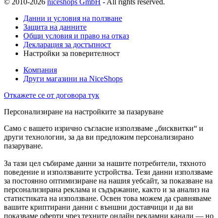
© 2010-2026
niceshops GmbH
- All rights reserved.
Данни и условия на ползване
Защита на данните
Общи условия и право на отказ
Декларация за достъпност
Настройки за поверителност
Компания
Други магазини на NiceShops
Откажете се от договора тук
Персонализиране на настройките за пазаруване
Само с вашето изрично съгласие използваме „бисквитки“ и
други технологии, за да ви предложим персонализирано
пазаруване.
За тази цел събираме данни за нашите потребители, тяхното
поведение и използваните устройства. Тези данни използваме
за постоянно оптимизиране на нашия уебсайт, за показване на
персонализирана реклама и съдържание, както и за анализ на
статистиката на използване. Освен това можем да сравняваме
вашите криптирани данни с външни доставчици и да ви
показваме оферти чрез техните онлайн рекламни канали — но