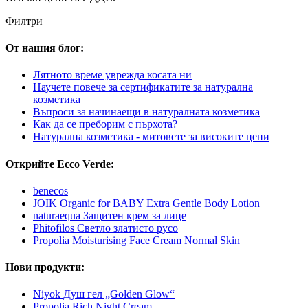
Филтри
От нашия блог:
Лятното време уврежда косата ни
Научете повече за сертификатите за натурална
козметика
Въпроси за начинаещи в натуралната козметика
Как да се преборим с пърхота?
Натурална козметика - митовете за високите цени
Открийте Ecco Verde:
benecos
JOIK Organic for BABY Extra Gentle Body Lotion
naturaequa Защитен крем за лице
Phitofilos Светло златисто русо
Propolia Moisturising Face Cream Normal Skin
Нови продукти:
Niyok Душ гел „Golden Glow“
Propolia Rich Night Cream