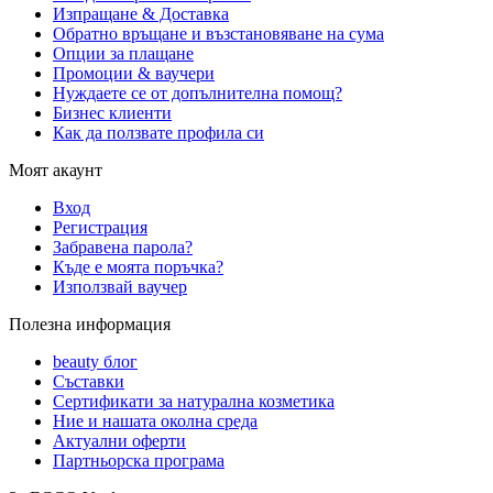
Изпращане & Доставка
Обратно връщане и възстановяване на сума
Опции за плащане
Промоции & ваучери
Нуждаете се от допълнителна помощ?
Бизнес клиенти
Как да ползвате профила си
Моят акаунт
Вход
Регистрация
Забравена парола?
Къде е моята поръчка?
Използвай ваучер
Полезна информация
beauty блог
Съставки
Сертификати за натурална козметика
Ние и нашата околна среда
Актуални оферти
Партньорска програма