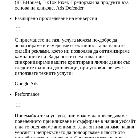
(RTBHouse), TikTok Pixel, Препоръки за продукти въз
основа на кликове, Ads Defender
Разширено проследяване на конверсии
С приемането на тази услуга можем по-добре да
анализираме и измерваме ефективността на нашите
онлайн реклами, което ни позволява да оптимизираме
кампаниите си. За да постигнем това, ние
синхронизираме вашите криптирани лични данни със
следните външни доставчици, при условие че вече
използвате техните услуги:
Google Ads
Performance
Приемайки тези услуги, ние можем да проследяваме
поведението при кликване и сърфиране в нашия уебсайт
и да го оценяваме анонимно, за да оптимизираме нашия
уебсайт и непрекъснато да подобряваме цялостното
потребителско изживяване. С вашето съгласие ние