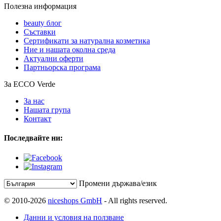
Полезна информация
beauty блог
Съставки
Сертификати за натурална козметика
Ние и нашата околна среда
Актуални оферти
Партньорска програма
За ECCO Verde
За нас
Нашата група
Контакт
Последвайте ни:
Промени държава/език
© 2010-2026
niceshops GmbH
- All rights reserved.
Данни и условия на ползване