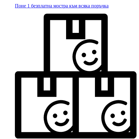
Поне 1 безплатна мостра към всяка поръчка