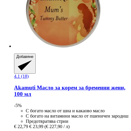
Добавяне
4.1 (18)
Akamuti
Масло за корем за бременни жени,
100 мл
-5%
С богато масло от шиа и какаово масло
С богато на витамини масло от пшеничен зародиш
Предотвратява стрии
€ 22,79
€ 23,99
(€ 227,90 / л)