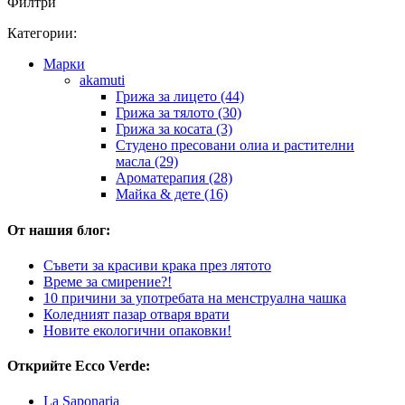
Филтри
Категории:
Марки
akamuti
Грижа за лицето (44)
Грижа за тялото (30)
Грижа за косата (3)
Студено пресовани олиа и растителни
масла (29)
Ароматерапия (28)
Майка & дете (16)
От нашия блог:
Съвети за красиви крака през лятото
Време за смирение?!
10 причини за употребата на менструална чашка
Коледният пазар отваря врати
Новите екологични опаковки!
Открийте Ecco Verde:
La Saponaria