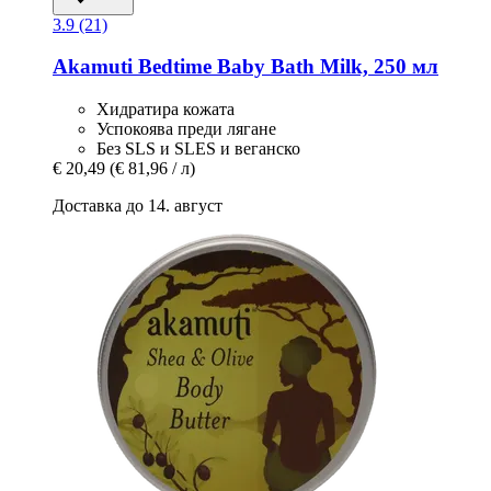
3.9 (21)
Akamuti
Bedtime Baby Bath Milk, 250 мл
Хидратира кожата
Успокоява преди лягане
Без SLS и SLES и веганско
€ 20,49
(€ 81,96 / л)
Доставка до 14. август