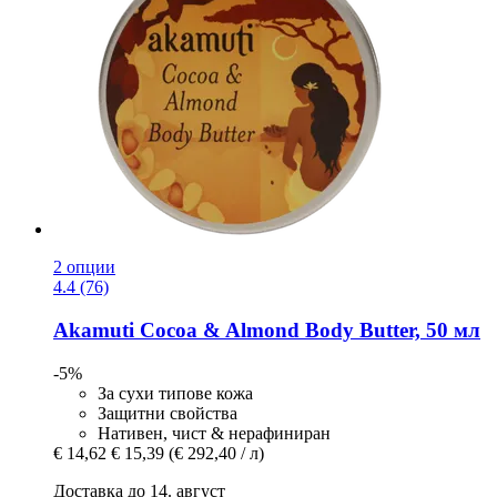
2 опции
4.4 (76)
Akamuti
Cocoa & Almond Body Butter, 50 мл
-5%
За сухи типове кожа
Защитни свойства
Нативен, чист & нерафиниран
€ 14,62
€ 15,39
(€ 292,40 / л)
Доставка до 14. август