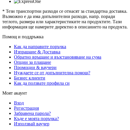
* Тези транспортни разходи се отнасят за стандартна доставка.
Възможно е да има допълнителни разходи, напр. поради
теглото, размера или характеристиките на продуктите. Тази
информация ще намерите директно в описанието на продукта.
Помощ и поддръжка
Как да направите поръчка
Изпращане & Доставка
Обратно връщане и възстановяване на сума
Опции за плащане
Промоции & ваучери
Нуждаете се от допълнителна помощ?
Бизнес клиенти
Как да ползвате профила си
Моят акаунт
Вход
Регистрация
Забравена парола?
Къде е моята поръчка?
Използвай ваучер