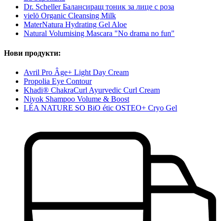
Dr. Scheller Балансиращ тоник за лице с роза
vielö Organic Cleansing Milk
MaterNatura Hydrating Gel Aloe
Natural Volumising Mascara "No drama no fun"
Нови продукти:
Avril Pro Âge+ Light Day Cream
Propolia Eye Contour
Khadi® ChakraCurl Ayurvedic Curl Cream
Niyok Shampoo Volume & Boost
LÉA NATURE SO BiO étic OSTEO+ Cryo Gel