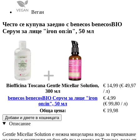
Веган
Често се купува заедно с benecos benecosBIO
Серум за лице "iron on:in", 50 мл
Biofficina Toscana Gentle Micellar Solution,
€ 14,99
(€ 49,97
300 мл
/ л)
benecos benecosBIO Серум за лице "iron
€ 4,99
on:in", 50 мл
(€ 99,80 / л)
Обща цена:
€ 19,98
Добави и двете в кошницата
Описание
Gentle Micellar Solution е нежна мицеларна вода за премахване
на грим с екстракти от био ябълка и мента от Тоскана, вода от