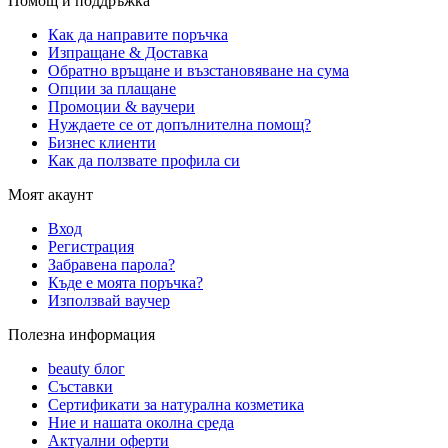
Помощ и поддръжка
Как да направите поръчка
Изпращане & Доставка
Обратно връщане и възстановяване на сума
Опции за плащане
Промоции & ваучери
Нуждаете се от допълнителна помощ?
Бизнес клиенти
Как да ползвате профила си
Моят акаунт
Вход
Регистрация
Забравена парола?
Къде е моята поръчка?
Използвай ваучер
Полезна информация
beauty блог
Съставки
Сертификати за натурална козметика
Ние и нашата околна среда
Актуални оферти