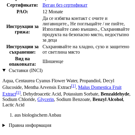
Сертификати:
Веган без сертификат
PAO:
12 Monate
Да се ​​избягва контакт с очите и
лигавиците., Не поглъщайте / не пийте,
Инструкции за
Използвайте само външно., Съхранявайте
грижа:
продукта на безопасно място, недостъпно
за деца
Инструкции за
Съхранявайте на хладно, сухо и защитено
съхранение:
от светлина място
Вид на
Шишенце
опаковката:
Съставки (INCI)
Aqua, Centaurea Cyanus Flower Water, Propandiol, Decyl
[1]
Glucoside, Mentha Arvensis Extract
,
Malus Domestica Fruit
[1]
Extract
, Dehydroacetic Acid, Potassium Sorbate,
Benzaldehyde
,
Sodium Chloride,
Glycerin
, Sodium Benzoate,
Benzyl Alcohol
,
Lactic Acid
aus biologischem Anbau
Правна информация