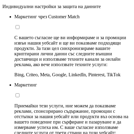
Индивидуални настройки за защита на данните
Маркетинг чрез Customer Match
С вашето съгласие ще ви информираме и за промоции
извън нашия уебсайт и ще ви показваме подходящи
продукти. За тази цел синхронизираме вашите
криптирани лични данни със следните външни
доставчици и използваме техните канали за онлайн
реклама, ако вече използвате техните услуги:
Bing, Criteo, Meta, Google, LinkedIn, Pinterest, TikTok
Маркетинг
Приемайки тези услуги, ние можем да показваме
реклами, спонсорирано съдържание, промоции с
отстъпки за нашия уебсайт или продукти въз основа на
вашето поведение при сърфиране и пазаруване и да
измерваме успеха им. С ваше съгласие използваме
следните услуги от трети страни на този уебсайт: