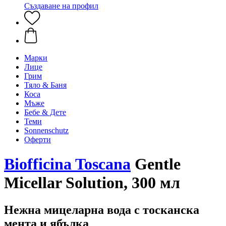
Създаване на профил
Марки
Лице
Грим
Тяло & Баня
Коса
Мъже
Бебе & Дете
Теми
Sonnenschutz
Оферти
Biofficina Toscana
Gentle
Micellar Solution, 300 мл
Нежна мицеларна вода с тосканска
мента и ябълка