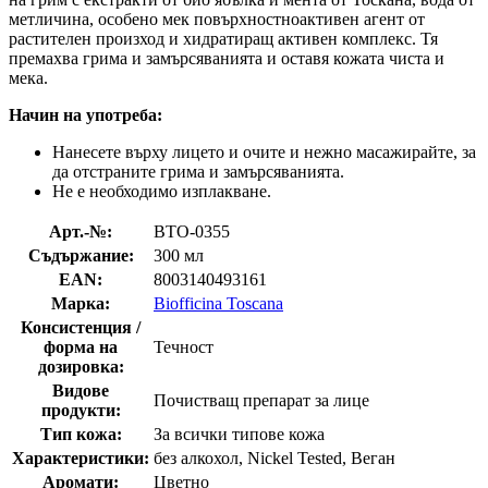
метличина, особено мек повърхностноактивен агент от
растителен произход и хидратиращ активен комплекс. Тя
премахва грима и замърсяванията и оставя кожата чиста и
мека.
Начин на употреба:
Нанесете върху лицето и очите и нежно масажирайте, за
да отстраните грима и замърсяванията.
Не е необходимо изплакване.
Арт.-№:
BTO-0355
Съдържание:
300 мл
EAN:
8003140493161
Марка:
Biofficina Toscana
Консистенция /
форма на
Течност
дозировка:
Видове
Почистващ препарат за лице
продукти:
Тип кожа:
За всички типове кожа
Характеристики:
без алкохол, Nickel Tested, Веган
Аромати:
Цветно