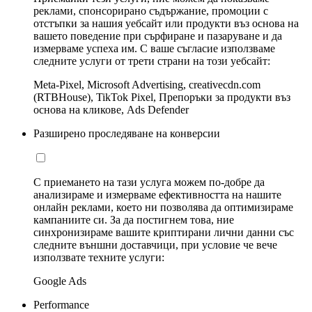
реклами, спонсорирано съдържание, промоции с
отстъпки за нашия уебсайт или продукти въз основа на
вашето поведение при сърфиране и пазаруване и да
измерваме успеха им. С ваше съгласие използваме
следните услуги от трети страни на този уебсайт:
Meta-Pixel, Microsoft Advertising, creativecdn.com
(RTBHouse), TikTok Pixel, Препоръки за продукти въз
основа на кликове, Ads Defender
Разширено проследяване на конверсии
С приемането на тази услуга можем по-добре да
анализираме и измерваме ефективността на нашите
онлайн реклами, което ни позволява да оптимизираме
кампаниите си. За да постигнем това, ние
синхронизираме вашите криптирани лични данни със
следните външни доставчици, при условие че вече
използвате техните услуги:
Google Ads
Performance