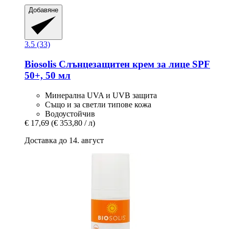
Добавяне
3.5 (33)
Biosolis
Слънцезащитен крем за лице SPF
50+, 50 мл
Минерална UVA и UVB защита
Също и за светли типове кожа
Водоустойчив
€ 17,69
(€ 353,80 / л)
Доставка до 14. август