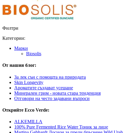
Филтри
Категории:
Марки
Biosolis
От нашия блог:
За лек сън с помощта на природата
Skin Longevity
Ароматите създават усещане
Минерален грим - новата стара тенденция
Отговори на често задавани въпроси
Открийте Ecco Verde:
ALKEMILLA
100% Pure Fermented Rice Water Тоник за лице
Martina Gebhardt Лосион за преди бръснене Wild Utah