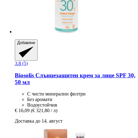
Добавяне
3.8 (5)
Biosolis
Слънцезащитен крем за лице SPF 30,
50 мл
С чисти минерални филтри
Без аромати
Водоустойчив
€ 16,09
(€ 321,80 / л)
Доставка до 14. август