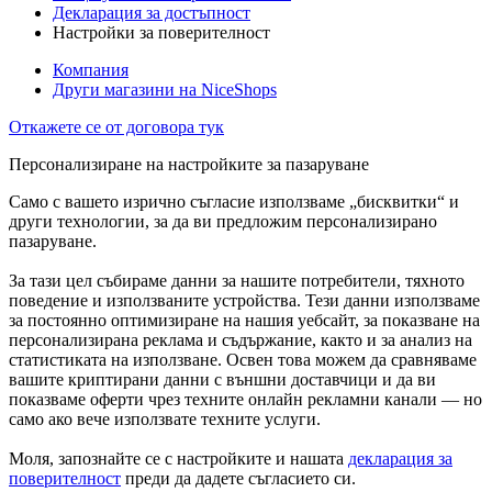
Декларация за достъпност
Настройки за поверителност
Компания
Други магазини на NiceShops
Откажете се от договора тук
Персонализиране на настройките за пазаруване
Само с вашето изрично съгласие използваме „бисквитки“ и
други технологии, за да ви предложим персонализирано
пазаруване.
За тази цел събираме данни за нашите потребители, тяхното
поведение и използваните устройства. Тези данни използваме
за постоянно оптимизиране на нашия уебсайт, за показване на
персонализирана реклама и съдържание, както и за анализ на
статистиката на използване. Освен това можем да сравняваме
вашите криптирани данни с външни доставчици и да ви
показваме оферти чрез техните онлайн рекламни канали — но
само ако вече използвате техните услуги.
Моля, запознайте се с настройките и нашата
декларация за
поверителност
преди да дадете съгласието си.