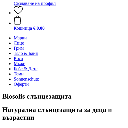
Създаване на профил
Кошница
€ 0,00
Марки
Лице
Грим
Тяло & Баня
Коса
Мъже
Бебе & Дете
Теми
Sonnenschutz
Оферти
Biosolis слънцезащита
Натурална слънцезащита за деца и
възрастни