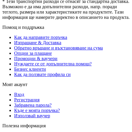
* Тези транспортни разходи се отнасят за стандартна доставка.
Възможно е да има допълнителни разходи, напр. поради
теглото, размера или характеристиките на продуктите. Тази
информация ще намерите директно в описанието на продукта.
Помощ и поддръжка
Как да направите поръчка
Изпращане & Доставка
Обратно връщане и възстановяване на сума
Опции за плащане
Промоции & ваучери
Нуждаете се от допълнителна помощ?
Бизнес клиенти
Как да ползвате профила си
Моят акаунт
Вход
Регистрация
Забравена парола?
Къде е моята поръчка?
Използвай ваучер
Полезна информация